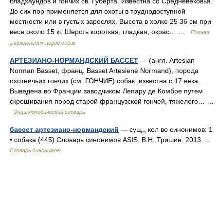
бладхаундов и гончих св. Губерта. Известна со Средневековья.
До сих пор применяется для охоты в труднодоступной
местности или в густых зарослях. Высота в холке 25 36 см при
весе около 15 кг. Шерсть короткая, гладкая, окрас… …
Полная
энциклопедия пород собак
АРТЕЗИАНО-НОРМАНДСКИЙ БАССЕТ
— (англ. Artesian
Norman Basset, франц. Basset Artesiene Normand), порода
охотничьих гончих (см. ГОНЧИЕ) собак; известна с 17 века.
Выведена во Франции заводчиком Лепару де Комбре путем
скрещивания пород старой французской гончей, тяжелого… …
Энциклопедический словарь
бассет артезиано-нормандский
— сущ., кол во синонимов: 1
• собака (445) Словарь синонимов ASIS. В.Н. Тришин. 2013 …
Словарь синонимов