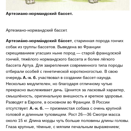
Артезиано-нормандский бассет.
Артезиано-нормандский бассет.
Артезиа́но-норма́ндский ба́ссет
, старинная порода гончих
собак из группы бассетов. Выведена во Франции
скрещиванием угасших ныне пород — старой французской
гончей, тяжёлого нормандского бассета и более лёгкого
бассета Артуа. Для закрепления современного типа породы
отбирали особей с генетической коротконогостью. В свою
очередь
А.
-
н.
б.
участвовал в создании бассет-хаунда.
Несколько медлителен, но благодаря отличному чутью
прекрасно выслеживает дичь. Ценится за ласковый характер,
смышлёность, оригинальную внешность и крепкое здоровье.
Разводят в Европе, в основном во Франции. В России
отсутствует.
А.
-
н.
б.
— приземистая собака с очень крупной
головой и длинным туловищем. Рост 26—36 Смотри масса
около 15 кг. Длина морды чуть больше половины длины головы.
Глаза крупные, тёмные, с мягким печальным выражением;