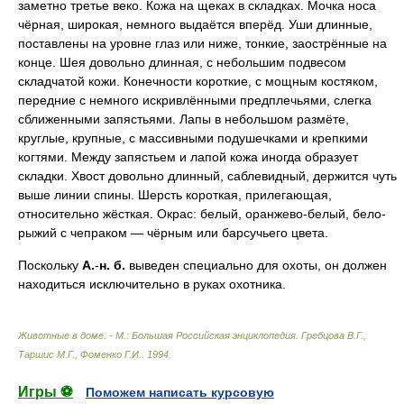
заметно третье веко. Кожа на щеках в складках. Мочка носа
чёрная, широкая, немного выдаётся вперёд. Уши длинные,
поставлены на уровне глаз или ниже, тонкие, заострённые на
конце. Шея довольно длинная, с небольшим подвесом
складчатой кожи. Конечности короткие, с мощным костяком,
передние с немного искривлёнными предплечьями, слегка
сближенными запястьями. Лапы в небольшом размёте,
круглые, крупные, с массивными подушечками и крепкими
когтями. Между запястьем и лапой кожа иногда образует
складки. Хвост довольно длинный, саблевидный, держится чуть
выше линии спины. Шерсть короткая, прилегающая,
относительно жёсткая. Окрас: белый, оранжево-белый, бело-
рыжий с чепраком — чёрным или барсучьего цвета.
Поскольку
А.
-
н.
б.
выведен специально для охоты, он должен
находиться исключительно в руках охотника.
Животные в доме. - М.: Большая Российская энциклопедия
.
Гребцова В.Г.,
Таршис М.Г., Фоменко Г.И.
.
1994
.
Игры ⚽
Поможем написать курсовую