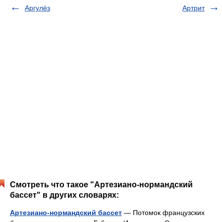
Аргулёз
Артрит
Смотреть что такое "Артезиано-нормандский
бассет" в других словарях:
Артезиано-нормандский бассет
— Потомок французских