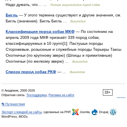
Надо думать, что… …
Полная энциклопедия пород собак
Бигль
— У этого термина существуют и другие значения, см.
Бигль (значения). Бигль Бигль …
Википедия
Классификация пород собак МКФ
— По состоянию на
апрель 2009 года МКФ признаёт 339 пород собак,
классифицируемых в 10 групп[1]: Пастушьи породы
Сторожевые, розыскные и служебные породы Терьеры Таксы
Охотничьи (по крупному зверю) (Шпицы и примитивные)
Охотничьи (по мелкому зверю) …
Википедия
Список пород собак РКФ
— …
Википедия
© Академик, 2000-2026
18+
Обратная связь:
Техподдержка
,
Реклама на сайте
👣 Путешествия
Экспорт словарей на сайты
, сделанные на PHP,
Joomla,
Drupal,
WordPress, MODx.