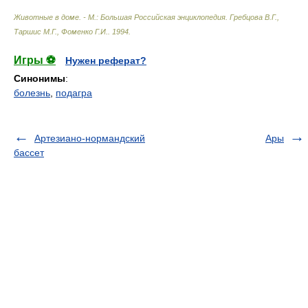
Животные в доме. - М.: Большая Российская энциклопедия
.
Гребцова В.Г.,
Таршис М.Г., Фоменко Г.И.
.
1994
.
Игры ⚽
Нужен реферат?
Синонимы
:
болезнь
,
подагра
Артезиано-нормандский
Ары
бассет