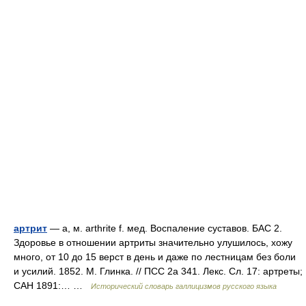
артрит
— а, м. arthrite f. мед. Воспаление суставов. БАС 2.
Здоровье в отношении артриты значительно улушилось, хожу
много, от 10 до 15 верст в день и даже по лестницам без боли
и усилий. 1852. М. Глинка. // ПСС 2а 341. Лекс. Сл. 17: артреты;
САН 1891:… …
Исторический словарь галлицизмов русского языка