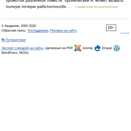
хромотой различной тяжести. Хронический А. может вызвать
полную потерю работоспособн …
Справочник по коневодству
© Академик, 2000-2026
18+
Обратная связь:
Техподдержка
,
Реклама на сайте
👣 Путешествия
Экспорт словарей на сайты
, сделанные на PHP,
Joomla,
Drupal,
WordPress, MODx.