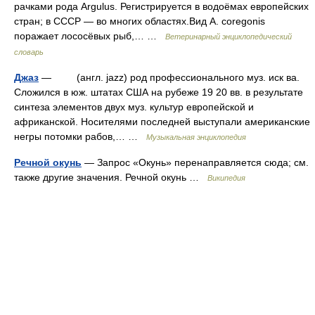
рачками рода Argulus. Регистрируется в водоёмах европейских
стран; в СССР — во многих областях.Вид A. coregonis
поражает лососёвых рыб,… …
Ветеринарный энциклопедический
словарь
Джаз
— (англ. jazz) род профессионального муз. иск ва.
Сложился в юж. штатах США на рубеже 19 20 вв. в результате
синтеза элементов двух муз. культур европейской и
африканской. Носителями последней выступали американские
негры потомки рабов,… …
Музыкальная энциклопедия
Речной окунь
— Запрос «Окунь» перенаправляется сюда; см.
также другие значения. Речной окунь …
Википедия