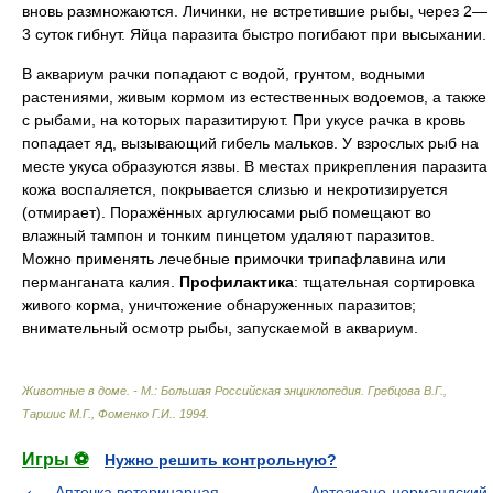
вновь размножаются. Личинки, не встретившие рыбы, через 2—
3 суток гибнут. Яйца паразита быстро погибают при высыхании.
В аквариум рачки попадают с водой, грунтом, водными
растениями, живым кормом из естественных водоемов, а также
с рыбами, на которых паразитируют. При укусе рачка в кровь
попадает яд, вызывающий гибель мальков. У взрослых рыб на
месте укуса образуются язвы. В местах прикрепления паразита
кожа воспаляется, покрывается слизью и некротизируется
(отмирает). Поражённых аргулюсами рыб помещают во
влажный тампон и тонким пинцетом удаляют паразитов.
Можно применять лечебные примочки трипафлавина или
перманганата калия.
Профилактика
: тщательная сортировка
живого корма, уничтожение обнаруженных паразитов;
внимательный осмотр рыбы, запускаемой в аквариум.
Животные в доме. - М.: Большая Российская энциклопедия
.
Гребцова В.Г.,
Таршис М.Г., Фоменко Г.И.
.
1994
.
Игры ⚽
Нужно решить контрольную?
Аптечка ветеринарная
Артезиано-нормандский