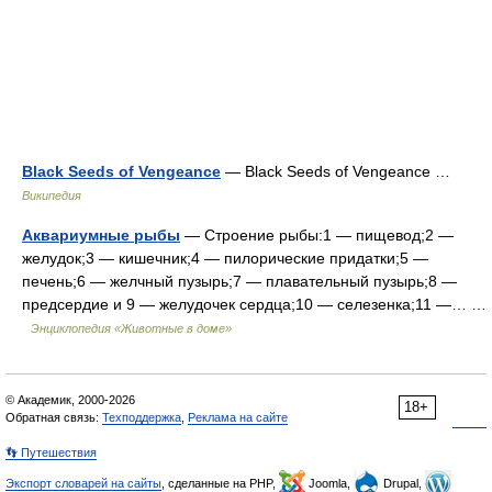
Black Seeds of Vengeance
— Black Seeds of Vengeance …
Википедия
Аквариумные рыбы
— Строение рыбы:1 — пищевод;2 —
желудок;3 — кишечник;4 — пилорические придатки;5 —
печень;6 — желчный пузырь;7 — плавательный пузырь;8 —
предсердие и 9 — желудочек сердца;10 — селезенка;11 —… …
Энциклопедия «Животные в доме»
© Академик, 2000-2026
18+
Обратная связь:
Техподдержка
,
Реклама на сайте
👣 Путешествия
Экспорт словарей на сайты
, сделанные на PHP,
Joomla,
Drupal,