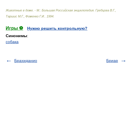
Животные в доме. - М.: Большая Российская энциклопедия
.
Гребцова В.Г.,
Таршис М.Г., Фоменко Г.И.
.
1994
.
Игры ⚽
Нужно решить контрольную?
Синонимы
:
собака
Брахиданио
Бриар