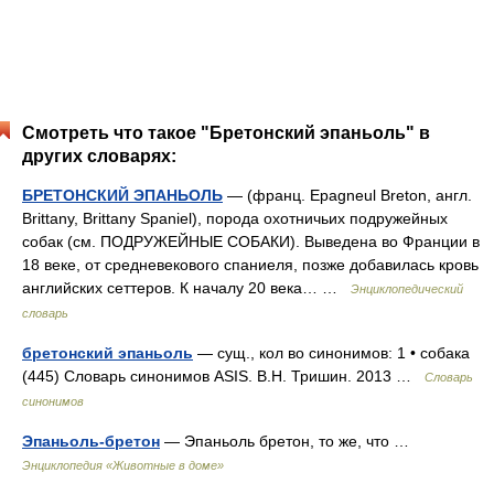
Смотреть что такое "Бретонский эпаньоль" в
других словарях:
БРЕТОНСКИЙ ЭПАНЬОЛЬ
— (франц. Epagneul Breton, англ.
Brittany, Brittany Spaniel), порода охотничьих подружейных
собак (см. ПОДРУЖЕЙНЫЕ СОБАКИ). Выведена во Франции в
18 веке, от средневекового спаниеля, позже добавилась кровь
английских сеттеров. К началу 20 века… …
Энциклопедический
словарь
бретонский эпаньоль
— сущ., кол во синонимов: 1 • собака
(445) Словарь синонимов ASIS. В.Н. Тришин. 2013 …
Словарь
синонимов
Эпаньоль-бретон
— Эпаньоль бретон, то же, что …
Энциклопедия «Животные в доме»