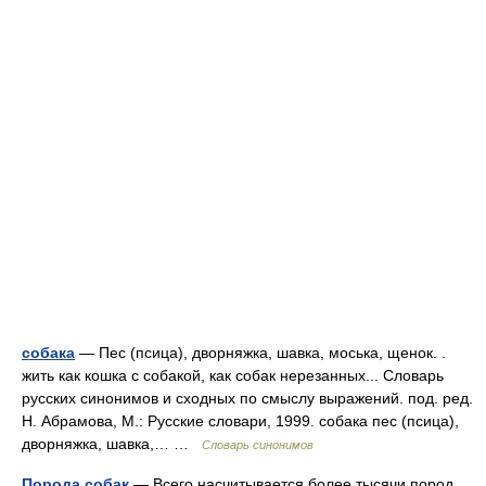
собака
— Пес (псица), дворняжка, шавка, моська, щенок. .
жить как кошка с собакой, как собак нерезанных... Словарь
русских синонимов и сходных по смыслу выражений. под. ред.
Н. Абрамова, М.: Русские словари, 1999. собака пес (псица),
дворняжка, шавка,… …
Словарь синонимов
Порода собак
— Всего насчитывается более тысячи пород