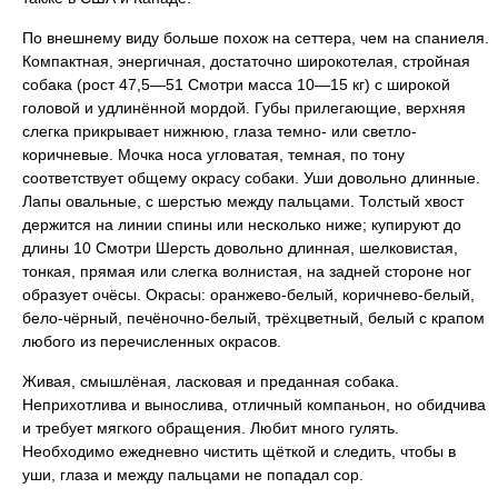
По внешнему виду больше похож на сеттера, чем на спаниеля.
Компактная, энергичная, достаточно широкотелая, стройная
собака (рост 47,5—51 Смотри масса 10—15 кг) с широкой
головой и удлинённой мордой. Губы прилегающие, верхняя
слегка прикрывает нижнюю, глаза темно- или светло-
коричневые. Мочка носа угловатая, темная, по тону
соответствует общему окрасу собаки. Уши довольно длинные.
Лапы овальные, с шерстью между пальцами. Толстый хвост
держится на линии спины или несколько ниже; купируют до
длины 10 Смотри Шерсть довольно длинная, шелковистая,
тонкая, прямая или слегка волнистая, на задней стороне ног
образует очёсы. Окрасы: оранжево-белый, коричнево-белый,
бело-чёрный, печёночно-белый, трёхцветный, белый с крапом
любого из перечисленных окрасов.
Живая, смышлёная, ласковая и преданная собака.
Неприхотлива и вынослива, отличный компаньон, но обидчива
и требует мягкого обращения. Любит много гулять.
Необходимо ежедневно чистить щёткой и следить, чтобы в
уши, глаза и между пальцами не попадал сор.