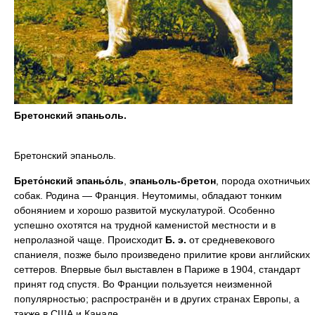
Бретонский эпаньоль.
Бретонский эпаньоль.
Брето́нский эпаньо́ль
,
эпаньоль-бретон
, порода охотничьих
собак. Родина — Франция. Неутомимы, обладают тонким
обонянием и хорошо развитой мускулатурой. Особенно
успешно охотятся на трудной каменистой местности и в
непролазной чаще. Происходит
Б.
э.
от средневекового
спаниеля, позже было произведено прилитие крови английских
сеттеров. Впервые был выставлен в Париже в 1904, стандарт
принят год спустя. Во Франции пользуется неизменной
популярностью; распространён и в других странах Европы, а
также в США и Канаде.