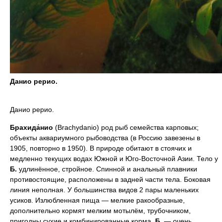
Данио рерио.
Данио рерио.
Брахида́нио
(Brachydanio) род рыб семейства карповых;
объекты аквариумного рыбоводства (в Россию завезены в
1905, повторно в 1950). В природе обитают в стоячих и
медленно текущих водах Южной и Юго-Восточной Азии. Тело у
Б.
удлинённое, стройное. Спинной и анальный плавники
противостоящие, расположены в задней части тела. Боковая
линия неполная. У большинства видов 2 пары маленьких
усиков. Излюбленная пища — мелкие ракообразные,
дополнительно кормят мелким мотылём, трубочником,
пригодны сухие и комбинированные корма.
Б.
— очень