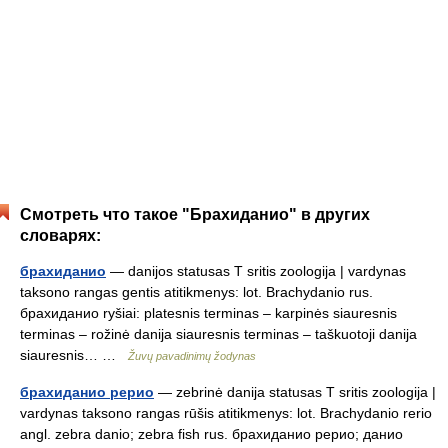
Смотреть что такое "Брахиданио" в других
словарях:
брахиданио
— danijos statusas T sritis zoologija | vardynas
taksono rangas gentis atitikmenys: lot. Brachydanio rus.
брахиданио ryšiai: platesnis terminas – karpinės siauresnis
terminas – rožinė danija siauresnis terminas – taškuotoji danija
siauresnis… …
Žuvų pavadinimų žodynas
брахиданио рерио
— zebrinė danija statusas T sritis zoologija |
vardynas taksono rangas rūšis atitikmenys: lot. Brachydanio rerio
angl. zebra danio; zebra fish rus. брахиданио рерио; данио