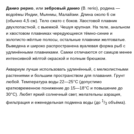
Данио рерио
, или
зебровый данио
(В. rerio), родина —
водоёмы Индии, Мьянмы, Малайзии. Длина около 6 см
(обычно 4,5 см). Тело сжато с боков. Хвостовой плавник
двухлопастной, с выемкой. Чешуя крупная. На теле, анальном
и хвостовом плавниках чередующиеся тёмно-синие и
золотисто-жёлтые полосы, остальные плавники желтоватые.
Выведена и широко распространена вуалевая форма рыб с
удлинёнными плавниками. Самки отличаются от самцов менее
интенсивной жёлтой окраской и полным брюшком.
Аквариум лучше использовать удлинённый, с мелколистными
растениями и большим пространством для плавания. Грунт
любой. Температура воды 22—25°C (допустимо
кратковременное понижение до 15—18°C и повышение до
30°C). Любят яркий солнечный свет, желательны аэрация,
1
фильтрация и еженедельная подмена воды (до
/
объёма).
3