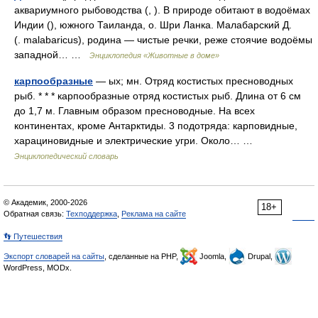
аквариумного рыбоводства (, ). В природе обитают в водоёмах
Индии (), южного Таиланда, о. Шри Ланка. Малабарский Д.
(. malabaricus), родина — чистые речки, реже стоячие водоёмы
западной… …
Энциклопедия «Животные в доме»
карпообразные
— ых; мн. Отряд костистых пресноводных
рыб. * * * карпообразные отряд костистых рыб. Длина от 6 см
до 1,7 м. Главным образом пресноводные. На всех
континентах, кроме Антарктиды. 3 подотряда: карповидные,
харациновидные и электрические угри. Около… …
Энциклопедический словарь
© Академик, 2000-2026
18+
Обратная связь:
Техподдержка
,
Реклама на сайте
👣 Путешествия
Экспорт словарей на сайты
, сделанные на PHP,
Joomla,
Drupal,
WordPress, MODx.