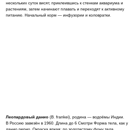
нескольких суток висят, приклеившись к стенкам аквариума и
растениям, затем начинают плавать и переходят к активному
питанию. Начальный корм — инфузории и коловратки.
Леопардовый данио
(В. frankei), родина — водоёмы Индии.
В Россию завезён в 1960. Длина до 6 Смотри Форма тела, как у
данио рерио. Окраска яркая: по золотистому фону тела