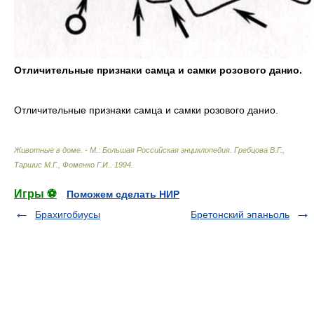
Отличительные признаки самца и самки розового данио.
Отличительные признаки самца и самки розового данио.
Животные в доме. - М.: Большая Российская энциклопедия
.
Гребцова В.Г.,
Таршис М.Г., Фоменко Г.И.
.
1994
.
Игры ⚽
Поможем сделать НИР
Брахигобиусы
Бретонский эпаньоль