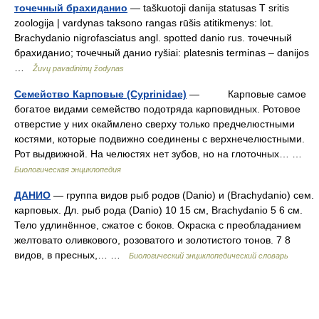
точечный брахиданио
— taškuotoji danija statusas T sritis
zoologija | vardynas taksono rangas rūšis atitikmenys: lot.
Brachydanio nigrofasciatus angl. spotted danio rus. точечный
брахиданио; точечный данио ryšiai: platesnis terminas – danijos
…
Žuvų pavadinimų žodynas
Семейство Карповые (Cyprinidae)
— Карповые самое
богатое видами семейство подотряда карповидных. Ротовое
отверстие у них окаймлено сверху только предчелюстными
костями, которые подвижно соединены с верхнечелюстными.
Рот выдвижной. На челюстях нет зубов, но на глоточных… …
Биологическая энциклопедия
ДАНИО
— группа видов рыб родов (Danio) и (Brachydanio) сем.
карповых. Дл. рыб рода (Danio) 10 15 см, Brachydanio 5 6 см.
Тело удлинённое, сжатое с боков. Окраска с преобладанием
желтовато оливкового, розоватого и золотистого тонов. 7 8
видов, в пресных,… …
Биологический энциклопедический словарь