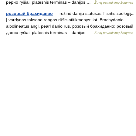
рерио ryšiai: platesnis terminas – danijos …
Žuvų pavadinimų žodynas
розовый брахиданио
— rožinė danija statusas T sritis zoologija
| vardynas taksono rangas rūšis atitikmenys: lot. Brachydanio
albolineatus angl. pearl danio rus. розовый брахиданио; розовый
данио ryšiai: platesnis terminas – danijos …
Žuvų pavadinimų žodynas