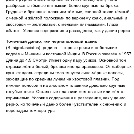
разбросаны тёмные пятнышки, более крупные на брюхе.
Грудные и брюшные плавники тёмные, спинной также тёмный,
с чёрной и жёлтой полосками по верхнему краю, анальный и
хвостовой — желтоватые, с мелкими пятнышками. Глаза
жёлтые. Условия содержания и разведения, как у данио рерио.
Точечный данио
, или
чернополосый данио
(В. nigrofasciatus), родина — горные речки и небольшие
водоёмы Мьянмы и восточной Индии. В Россию завезён в 1957.
Длина до 4,5 Смотри Имеет одну пару усиков. Основной тон
окраски жёлто-белый, брюшко иногда оранжевое. От жаберных
крышек вдоль середины тела тянутся сине-чёрные полосы,
заходящие по средним лучам на хвостовой плавник. Под
нижней полосой и на анальном плавнике довольно крупные
голубые точки. Остальные плавники желтоватые или жёлто-
коричневые. Условия содержания и разведения, как у данио
рерио, но точечный данио более чувствителен к снижению и
перепадам температуры.