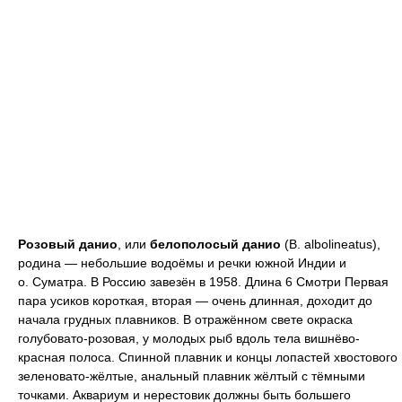
Розовый данио
, или
белополосый данио
(В. albolineatus),
родина — небольшие водоёмы и речки южной Индии и
о. Суматра. В Россию завезён в 1958. Длина 6 Смотри Первая
пара усиков короткая, вторая — очень длинная, доходит до
начала грудных плавников. В отражённом свете окраска
голубовато-розовая, у молодых рыб вдоль тела вишнёво-
красная полоса. Спинной плавник и концы лопастей хвостового
зеленовато-жёлтые, анальный плавник жёлтый с тёмными
точками. Аквариум и нерестовик должны быть большего