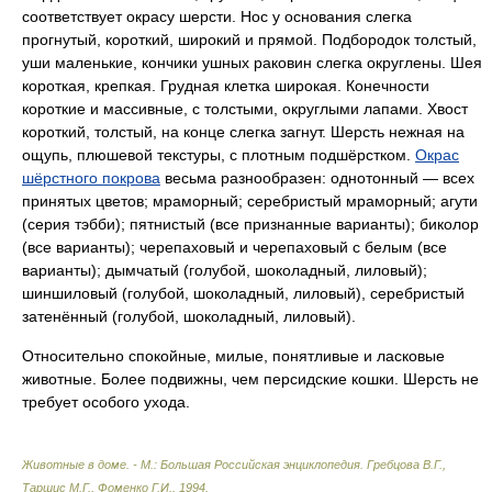
соответствует окрасу шерсти. Нос у основания слегка
прогнутый, короткий, широкий и прямой. Подбородок толстый,
уши маленькие, кончики ушных раковин слегка округлены. Шея
короткая, крепкая. Грудная клетка широкая. Конечности
короткие и массивные, с толстыми, округлыми лапами. Хвост
короткий, толстый, на конце слегка загнут. Шерсть нежная на
ощупь, плюшевой текстуры, с плотным подшёрстком.
Окрас
шёрстного покрова
весьма разнообразен: однотонный — всех
принятых цветов; мраморный; серебристый мраморный; агути
(серия тэбби); пятнистый (все признанные варианты); биколор
(все варианты); черепаховый и черепаховый с белым (все
варианты); дымчатый (голубой, шоколадный, лиловый);
шиншиловый (голубой, шоколадный, лиловый), серебристый
затенённый (голубой, шоколадный, лиловый).
Относительно спокойные, милые, понятливые и ласковые
животные. Более подвижны, чем персидские кошки. Шерсть не
требует особого ухода.
Животные в доме. - М.: Большая Российская энциклопедия
.
Гребцова В.Г.,
Таршис М.Г., Фоменко Г.И.
.
1994
.