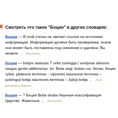
Смотреть что такое "Боции" в других словарях:
Боции
— В этой статье не хватает ссылок на источники
информации. Информация должна быть проверяема, иначе
она может быть поставлена под сомнение и удалена. Вы
можете …
Википедия
боции
— botijos statusas T sritis zoologija | vardynas taksono
rangas gentis atitikmenys: lot. Botia angl. botias rus. ботии; боции
ryšiai: platesnis terminas – vijūninės siauresnis terminas –
juokingoji botija siauresnis terminas – žalioji botija …
Žuvų
pavadinimų žodynas
Боция
— ? Боция Botia striata Научная классификация
Царство: Животные …
Википедия