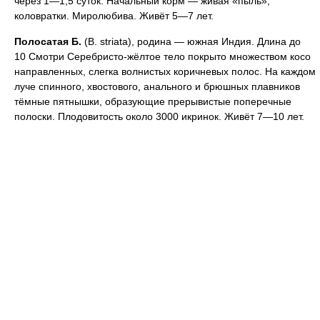
через 1—1,5 суток. Начальный корм — живая «пыль»,
коловратки. Миролюбива. Живёт 5—7 лет.
Полосатая
Б.
(В. striata), родина — южная Индия. Длина до
10 Смотри Серебристо-жёлтое тело покрыто множеством косо
направленных, слегка волнистых коричневых полос. На каждом
луче спинного, хвостового, анального и брюшных плавников
тёмные пятнышки, образующие прерывистые поперечные
полоски. Плодовитость около 3000 икринок. Живёт 7—10 лет.