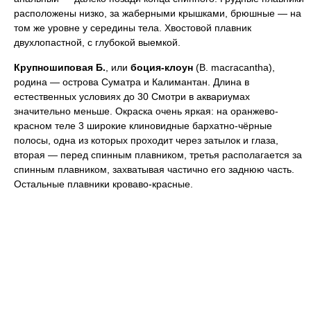
расположены низко, за жаберными крышками, брюшные — на
том же уровне у середины тела. Хвостовой плавник
двухлопастной, с глубокой выемкой.
Крупношиповая
Б.
, или
боция-клоун
(В. macracantha),
родина — острова Суматра и Калимантан. Длина в
естественных условиях до 30 Смотри в аквариумах
значительно меньше. Окраска очень яркая: на оранжево-
красном теле 3 широкие клиновидные бархатно-чёрные
полосы, одна из которых проходит через затылок и глаза,
вторая — перед спинным плавником, третья располагается за
спинным плавником, захватывая частично его заднюю часть.
Остальные плавники кроваво-красные.