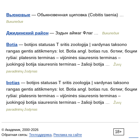
Вьюновые
— Обыкновенная щиповка (Cobitis taenia) …
Википедия
Джидинский район
— Зэдын аймаг Флаг …
Википедия
Botia
— botijos statusas T sritis zoologija | vardynas taksono
rangas gentis atitikmenys: lot. Botia angl. botias rus. ботии; боции
ryšiai: platesnis terminas – vijūninės siauresnis terminas –
juokingoji botija siauresnis terminas – žalioji botija …
Žuvų
pavadinimų žodynas
botias
— botijos statusas T sritis zoologija | vardynas taksono
rangas gentis atitikmenys: lot. Botia angl. botias rus. ботии; боции
ryšiai: platesnis terminas – vijūninės siauresnis terminas –
juokingoji botija siauresnis terminas – žalioji botija …
Žuvų
pavadinimų žodynas
© Академик, 2000-2026
18+
Обратная связь:
Техподдержка
,
Реклама на сайте