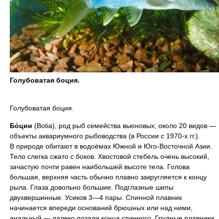
Голубоватая боция.
Голубоватая боция.
Бо́ции
(Botia), род рыб семейства вьюновых; около 20 видов —
объекты аквариумного рыбоводства (в России с 1970-х гг.).
В природе обитают в водоёмах Южной и Юго-Восточной Азии.
Тело слегка сжато с боков. Хвостовой стебель очень высокий,
зачастую почти равен наибольшей высоте тела. Голова
большая, верхняя часть обычно плавно закругляется к концу
рыла. Глаза довольно большие. Подглазные шипы
двухвершинные. Усиков 3—4 пары. Спинной плавник
начинается впереди оснований брюшных или над ними,
анальный — далеко позади конца спинного. Грудные плавники