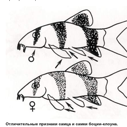
Отличительные признаки самца и самки боции-клоуна.