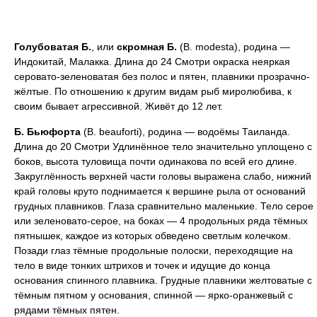
Голубоватая
Б.
, или
скромная
Б.
(В. modesta), родина —
Индокитай, Малакка. Длина до 24 Смотри окраска неяркая
серовато-зеленоватая без полос и пятен, плавники прозрачно-
жёлтые. По отношению к другим видам рыб миролюбива, к
своим бывает агрессивной. Живёт до 12 лет.
Б.
Бьюфорта
(В. beauforti), родина — водоёмы Таиланда.
Длина до 20 Смотри Удлинённое тело значительно уплощено с
боков, высота туловища почти одинакова по всей его длине.
Закруглённость верхней части головы выражена слабо, нижний
край головы круто поднимается к вершине рыла от оснований
грудных плавников. Глаза сравнительно маленькие. Тело серое
или зеленовато-серое, на боках — 4 продольных ряда тёмных
пятнышек, каждое из которых обведено светлым колечком.
Позади глаз тёмные продольные полоски, переходящие на
тело в виде тонких штрихов и точек и идущие до конца
основания спинного плавника. Грудные плавники желтоватые с
тёмным пятном у основания, спинной — ярко-оранжевый с
рядами тёмных пятен.