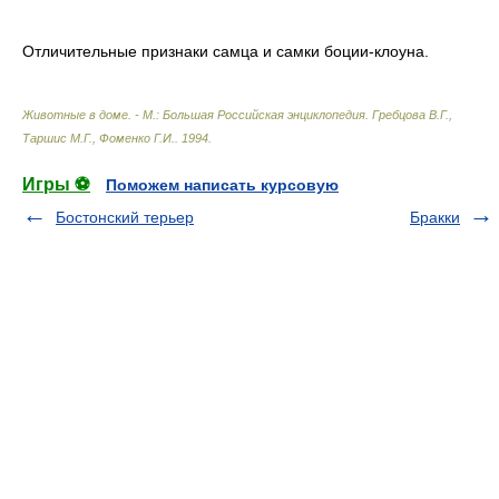
Отличительные признаки самца и самки боции-клоуна.
Животные в доме. - М.: Большая Российская энциклопедия
.
Гребцова В.Г.,
Таршис М.Г., Фоменко Г.И.
.
1994
.
Игры ⚽
Поможем написать курсовую
Бостонский терьер
Бракки