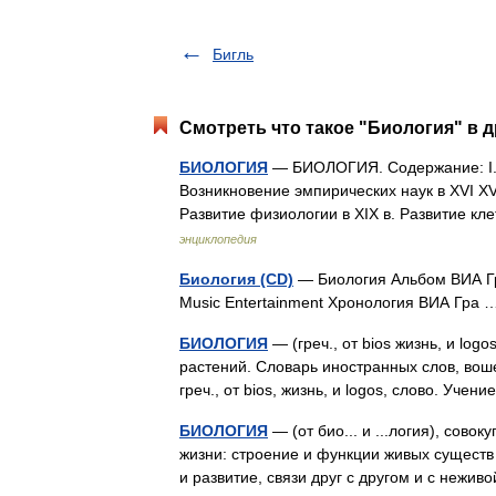
Бигль
Смотреть что такое "Биология" в д
БИОЛОГИЯ
— БИОЛОГИЯ. Содержание: I. Ис
Возникновение эмпирических наук в XVI XV
Развитие физиологии в XIX в. Развитие кл
энциклопедия
Биология (CD)
— Биология Альбом ВИА Гр
Music Entertainment Хронология ВИА Гра
БИОЛОГИЯ
— (греч., от bios жизнь, и log
растений. Словарь иностранных слов, вош
греч., от bios, жизнь, и logos, слово. Уч
БИОЛОГИЯ
— (от био... и ...логия), сово
жизни: строение и функции живых существ
и развитие, связи друг с другом и с неж