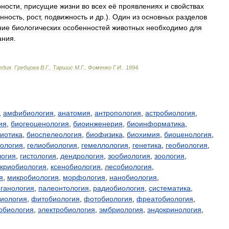
рности
,
присущие
жизни
во
всех
её
проявлениях
и
свойствах
нность
,
рост
,
подвижность
и
др
.).
Один
из
основных
разделов
ние
биологических
особенностей
животных
необходимо
для
ания
.
едия
.
Гребцова
В
.
Г
.,
Таршис
М
.
Г
.,
Фоменко
Г
.
И
.
.
1994
.
,
амфибиология
,
анатомия
,
антропология
,
астробиология
,
ия
,
биогеоценология
,
биоинженерия
,
биоинформатика
,
иотика
,
биоспелеология
,
биофизика
,
биохимия
,
биоценология
,
сология
,
гелиобиология
,
гемеллология
,
генетика
,
геобиология
,
логия
,
гистология
,
дендрология
,
зообиология
,
зоология
,
криобиология
,
ксенобиология
,
лесобиология
,
я
,
микробиология
,
морфология
,
нанобиология
,
ганология
,
палеонтология
,
радиобиология
,
систематика
,
иология
,
фитобиология
,
фотобиология
,
фреатобиология
,
обиология
,
электробиология
,
эмбриология
,
эндокринология
,