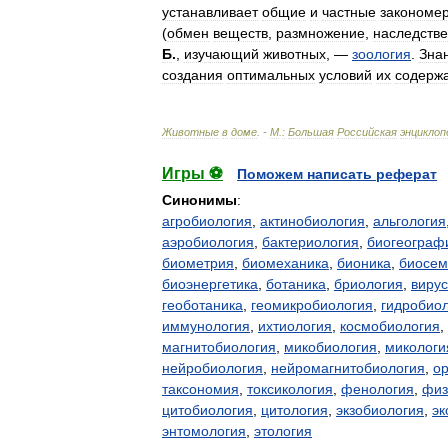
устанавливает
общие
и
частные
закономе
(
обмен
веществ
,
размножение
,
наследстве
Б
.
,
изучающий
животных
, —
зоология
.
Зна
создания
оптимальных
условий
их
содерж
Животные
в
доме
. -
М
.
:
Большая
Российская
энциклоп
Игры ⚽
Поможем написать реферат
Синонимы
:
агробиология
,
актинобиология
,
альгология
аэробиология
,
бактериология
,
биогеограф
биометрия
,
биомеханика
,
бионика
,
биосем
биоэнергетика
,
ботаника
,
бриология
,
виру
геоботаника
,
геомикробиология
,
гидробио
иммунология
,
ихтиология
,
космобиология
,
магнитобиология
,
микобиология
,
микологи
нейробиология
,
нейромагнитобиология
,
ор
таксономия
,
токсикология
,
фенология
,
физ
цитобиология
,
цитология
,
экзобиология
,
эк
энтомология
,
этология