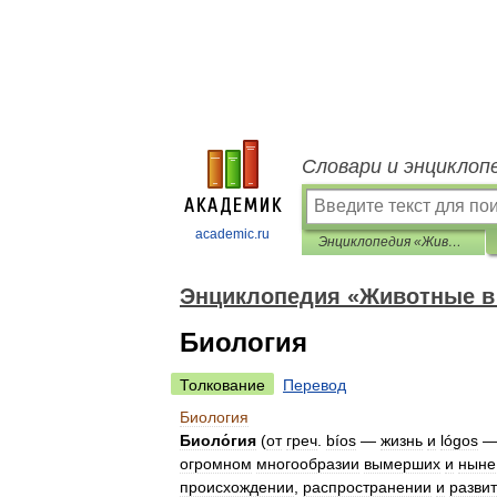
Словари и энциклоп
academic.ru
Энциклопедия «Животные в доме»
Энциклопедия «Животные в
Биология
Толкование
Перевод
Биология
Биоло́гия
(
от
греч
.
bíos
—
жизнь
и
lógos
огромном
многообразии
вымерших
и
ныне
происхождении
,
распространении
и
разви