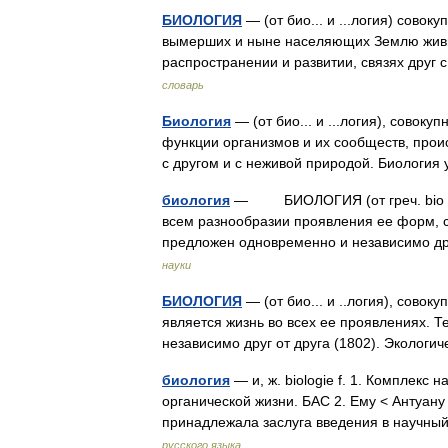
БИОЛОГИЯ
— (от био... и ...логия) сово
вымерших и ныне населяющих Землю живых
распространении и развитии, связях друг
словарь
Биология
— (от био... и ...логия), совоку
функции организмов и их сообществ, прои
с другом и с неживой природой. Биолог
биология
— БИОЛОГИЯ (от греч. bio жизн
всем разнообразии проявления ее форм, с
предложен одновременно и независимо д
науки
БИОЛОГИЯ
— (от био... и ..логия), сово
является жизнь во всех ее проявлениях. Т
независимо друг от друга (1802). Эколо
биология
— и, ж. biologie f. 1. Комплекс
органической жизни. БАС 2. Ему < Антуану
принадлежала заслуга введения в научн
русского языка