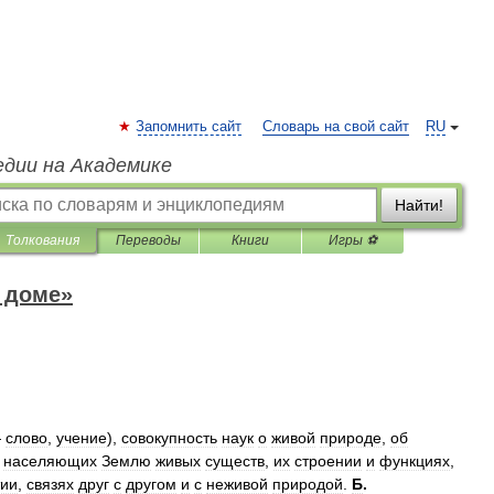
Запомнить сайт
Словарь на свой сайт
RU
едии на Академике
Найти!
Толкования
Переводы
Книги
Игры ⚽
 доме»
—
слово
,
учение
),
совокупность
наук
о
живой
природе
,
об
населяющих
Землю
живых
существ
,
их
строении
и
функциях
,
тии
,
связях
друг
с
другом
и
с
неживой
природой
.
Б
.