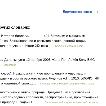
Бирманская кошка
ругих словарях:
тория биологии.............. 424 Витализм и машинизм.
III вв. Возникновение и развитие эволюционной теории.
еточного учения. Итоги XIX века …
Большая медицинская
а Дата выпуска 12 ноября 2003 Жанр Поп Лейбл Sony BMG
 …
Википедия
os слово). Наука о жизни и ее проявлениях у животных и
едших в состав русского языка. Чудинов А.Н., 1910. БИОЛОГИЯ
ение о жизненной силе.… …
Словарь иностранных слов русского языка
купность наук о живой природе. Предмет Б. все проявления
 и их природных сообществ, распространение, происхождение
ивой природой. Задачи Б.… …
Биологический энциклопедический словарь