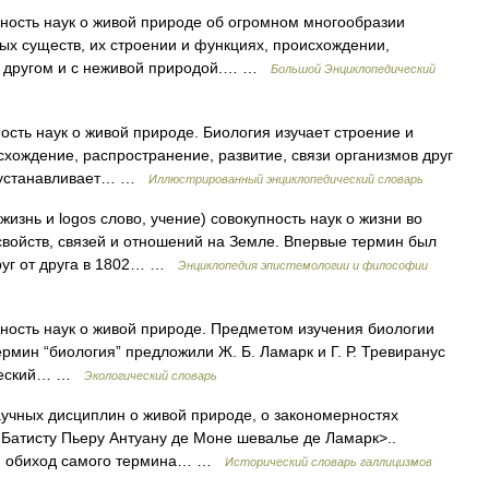
купность наук о живой природе об огромном многообразии
 существ, их строении и функциях, происхождении,
 с другом и с неживой природой.… …
Большой Энциклопедический
пность наук о живой природе. Биология изучает строение и
схождение, распространение, развитие, связи организмов друг
ия устанавливает… …
Иллюстрированный энциклопедический словарь
ь и logos слово, учение) совокупность наук о жизни во
войств, связей и отношений на Земле. Впервые термин был
руг от друга в 1802… …
Энциклопедия эпистемологии и философии
купность наук о живой природе. Предметом изучения биологии
ермин “биология” предложили Ж. Б. Ламарк и Г. Р. Тревиранус
гический… …
Экологический словарь
 научных дисциплин о живой природе, о закономерностях
 Батисту Пьеру Антуану де Моне шевалье де Ламарк>..
ый обиход самого термина… …
Исторический словарь галлицизмов