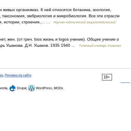
живых организмах. К ней относятся ботаника, зоология,
а, таксономия, эмбриология и микробиология. Все эти отрасли
я, истории, строения,… …
Научно-технический энциклопедический
, жен. (от греч. bios жизнь и logos учение). Общее учение о
арь Ушакова. Д.Н. Ушаков. 1935 1940 …
Толковый словарь Ушакова
ка
,
Реклама на сайте
18+
omla,
Drupal,
WordPress, MODx.