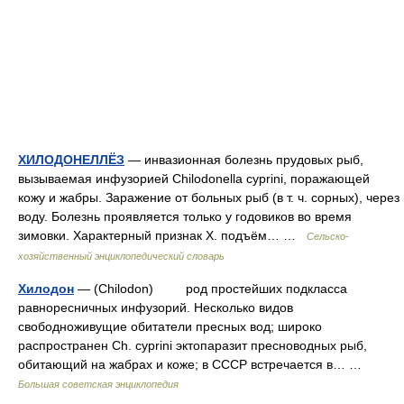
ХИЛОДОНЕЛЛЁЗ
— инвазионная болезнь прудовых рыб,
вызываемая инфузорией Chilodonella cyprini, поражающей
кожу и жабры. Заражение от больных рыб (в т. ч. сорных), через
воду. Болезнь проявляется только у годовиков во время
зимовки. Характерный признак X. подъём… …
Сельско-
хозяйственный энциклопедический словарь
Хилодон
— (Chilodon) род простейших подкласса
равноресничных инфузорий. Несколько видов
свободноживущие обитатели пресных вод; широко
распространен Ch. cyprini эктопаразит пресноводных рыб,
обитающий на жабрах и коже; в СССР встречается в… …
Большая советская энциклопедия