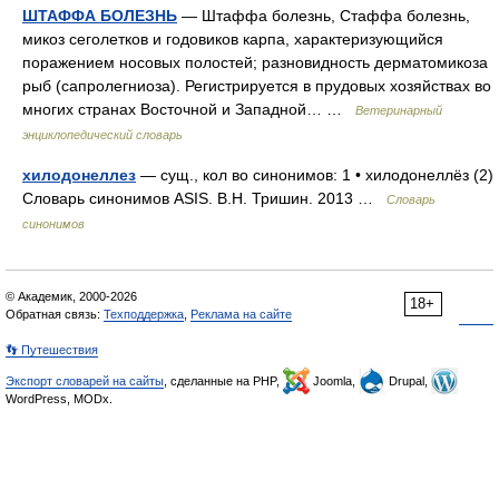
ШТАФФА БОЛЕЗНЬ
— Штаффа болезнь, Стаффа болезнь,
микоз сеголетков и годовиков карпа, характеризующийся
поражением носовых полостей; разновидность дерматомикоза
рыб (сапролегниоза). Регистрируется в прудовых хозяйствах во
многих странах Восточной и Западной… …
Ветеринарный
энциклопедический словарь
хилодонеллез
— сущ., кол во синонимов: 1 • хилодонеллёз (2)
Словарь синонимов ASIS. В.Н. Тришин. 2013 …
Словарь
синонимов
© Академик, 2000-2026
18+
Обратная связь:
Техподдержка
,
Реклама на сайте
👣 Путешествия
Экспорт словарей на сайты
, сделанные на PHP,
Joomla,
Drupal,
WordPress, MODx.