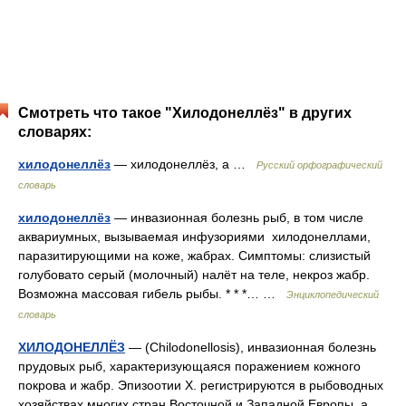
Смотреть что такое "Хилодонеллёз" в других
словарях:
хилодонеллёз
— хилодонеллёз, а …
Русский орфографический
словарь
хилодонеллёз
— инвазионная болезнь рыб, в том числе
аквариумных, вызываемая инфузориями хилодонеллами,
паразитирующими на коже, жабрах. Симптомы: слизистый
голубовато серый (молочный) налёт на теле, некроз жабр.
Возможна массовая гибель рыбы. * * *… …
Энциклопедический
словарь
ХИЛОДОНЕЛЛЁЗ
— (Chilodonellosis), инвазионная болезнь
прудовых рыб, характеризующаяся поражением кожного
покрова и жабр. Эпизоотии X. регистрируются в рыбоводных
хозяйствах многих стран Восточной и Западной Европы, а