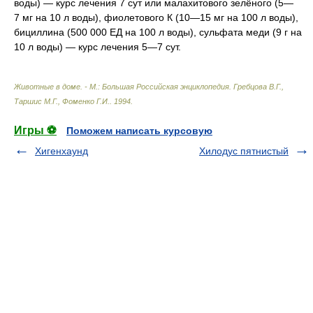
воды) — курс лечения 7 сут или малахитового зелёного (5—
7 мг на 10 л воды), фиолетового К (10—15 мг на 100 л воды),
бициллина (500 000 ЕД на 100 л воды), сульфата меди (9 г на
10 л воды) — курс лечения 5—7 сут.
Животные в доме. - М.: Большая Российская энциклопедия
.
Гребцова В.Г.,
Таршис М.Г., Фоменко Г.И.
.
1994
.
Игры ⚽
Поможем написать курсовую
Хигенхаунд
Хилодус пятнистый