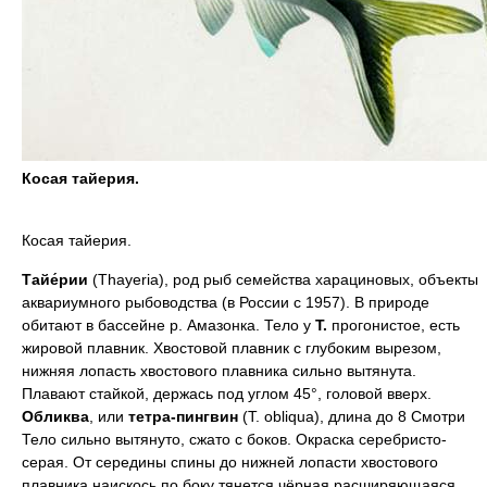
Косая тайерия.
Косая тайерия.
Тайе́рии
(Thayeria), род рыб семейства харациновых, объекты
аквариумного рыбоводства (в России с 1957). В природе
обитают в бассейне р. Амазонка. Тело у
Т.
прогонистое, есть
жировой плавник. Хвостовой плавник с глубоким вырезом,
нижняя лопасть хвостового плавника сильно вытянута.
Плавают стайкой, держась под углом 45°, головой вверх.
Обликва
, или
тетра-пингвин
(T. obliqua), длина до 8 Смотри
Тело сильно вытянуто, сжато с боков. Окраска серебристо-
серая. От середины спины до нижней лопасти хвостового
плавника наискось по боку тянется чёрная расширяющаяся