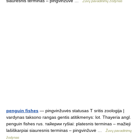
siauresnis terminas – pingvinžuvė …
Žuvų pavadinimų žodynas
penguin fishes
— pingvinžuvės statusas T sritis zoologija |
vardynas taksono rangas gentis atitikmenys: lot. Thayeria angl.
penguin fishes rus. тайерии ryšiai: platesnis terminas – mažieji
lašiškarpiai siauresnis terminas – pingvinžuvė …
Žuvų pavadinimų
žodynas