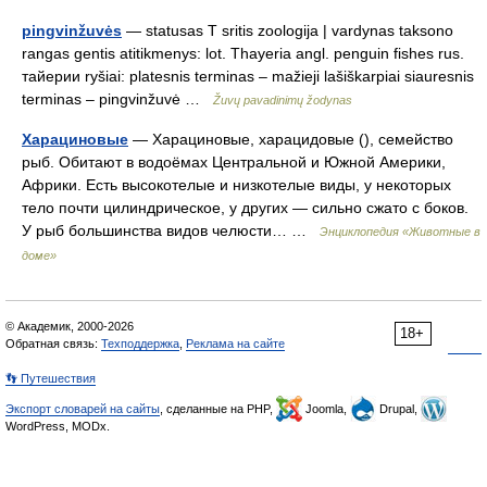
pingvinžuvės
— statusas T sritis zoologija | vardynas taksono
rangas gentis atitikmenys: lot. Thayeria angl. penguin fishes rus.
тайерии ryšiai: platesnis terminas – mažieji lašiškarpiai siauresnis
terminas – pingvinžuvė …
Žuvų pavadinimų žodynas
Харациновые
— Харациновые, харацидовые (), семейство
рыб. Обитают в водоёмах Центральной и Южной Америки,
Африки. Есть высокотелые и низкотелые виды, у некоторых
тело почти цилиндрическое, у других — сильно сжато с боков.
У рыб большинства видов челюсти… …
Энциклопедия «Животные в
доме»
© Академик, 2000-2026
18+
Обратная связь:
Техподдержка
,
Реклама на сайте
👣 Путешествия
Экспорт словарей на сайты
, сделанные на PHP,
Joomla,
Drupal,
WordPress, MODx.