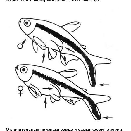
Отличительные признаки самца и самки косой тайерии.