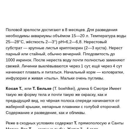
Половой зрелости достигают в 8 месяцев. Для разведения
необходимы аквариумы объёмом 15—20 л. Температура воды
25—28°C, жёсткость 2—3°) pH=6,2—6,8. Нерестовый
субстрат — крупные листья криптокорин (2—3 куста). Нерест
парный или стайный, обычно вечерний. Плодовитость до
1000 икринок. После нереста воду почти полностью заменяют
свежей. Личинки выклёвываются через 1 сут, ещё через 4 сут
начинают плавать и питаться. Начальный корм — коловратки,
инфузории и живая «пыль». Мальки очень пугливы.
Косая
Т.
, или
Т.
Бельке
(T. boehlkei), длина 6 Смотри Имеет
такую же форму тела и почти такую же окраску, как и
предыдущий вид, но чёрная полоса спереди начинается от
жаберной крышки, непарные плавники с голубой оторочкой.
Содержание и разведение, как и обликвы.
Реже в сходных условиях содержат
Т.
прямополосую и Санты
Марии. Все
Т.
— мирные рыбы. Живут 3—4 года.