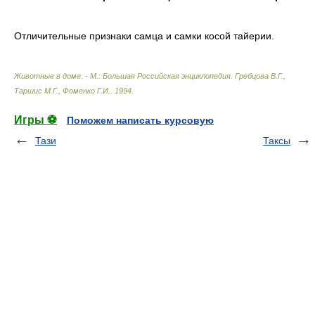
Отличительные признаки самца и самки косой тайерии.
Животные в доме. - М.: Большая Российская энциклопедия
.
Гребцова В.Г.,
Таршис М.Г., Фоменко Г.И.
.
1994
.
Игры ⚽
Поможем написать курсовую
Тази
Таксы