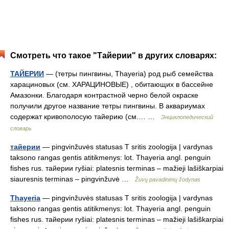
Смотреть что такое "Тайерии" в других словарях:
ТАЙЕРИИ
— (тетры пингвины, Thayeria) род рыб семейства
харациновых (см. ХАРАЦИНОВЫЕ) , обитающих в бассейне
Амазонки. Благодаря контрастной черно белой окраске
получили другое название тетры пингвины. В аквариумах
содержат кривополосую тайерию (см.… …
Энциклопедический
словарь
тайерии
— pingvinžuvės statusas T sritis zoologija | vardynas
taksono rangas gentis atitikmenys: lot. Thayeria angl. penguin
fishes rus. тайерии ryšiai: platesnis terminas – mažieji lašiškarpiai
siauresnis terminas – pingvinžuvė …
Žuvų pavadinimų žodynas
Thayeria
— pingvinžuvės statusas T sritis zoologija | vardynas
taksono rangas gentis atitikmenys: lot. Thayeria angl. penguin
fishes rus. тайерии ryšiai: platesnis terminas – mažieji lašiškarpiai