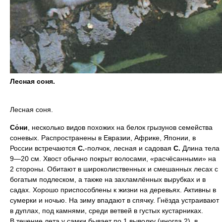
Лесная соня.
Лесная соня.
Со́ни
, несколько видов похожих на белок грызунов семейства
соневых. Распространены в Евразии, Африке, Японии, в
России встречаются
С.
-полчок, лесная и садовая
С.
Длина тела
9—20 см. Хвост обычно покрыт волосами, «расчёсанными» на
2 стороны. Обитают в широколиственных и смешанных лесах с
богатым подлеском, а также на захламлённых вырубках и в
садах. Хорошо приспособлены к жизни на деревьях. Активны в
сумерки и ночью. На зиму впадают в спячку. Гнёзда устраивают
в дуплах, под камнями, среди ветвей в густых кустарниках.
В течение лета у самки бывает по 1 выводку (иногда 2), в