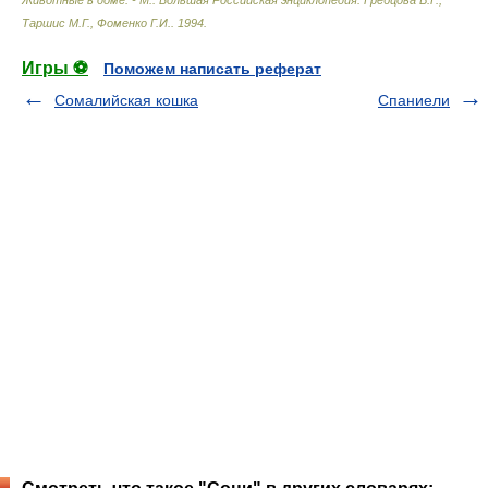
Животные в доме. - М.: Большая Российская энциклопедия
.
Гребцова В.Г.,
Таршис М.Г., Фоменко Г.И.
.
1994
.
Игры ⚽
Поможем написать реферат
Сомалийская кошка
Спаниели