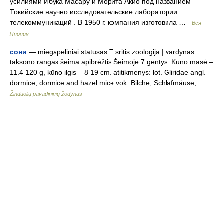
усилиями Ибука Масару и Морита Акио под названием
Токийские научно исследовательские лаборатории
телекоммуникаций . В 1950 г. компания изготовила …
Вся
Япония
сони
— miegapeliniai statusas T sritis zoologija | vardynas
taksono rangas šeima apibrėžtis Šeimoje 7 gentys. Kūno masė –
11.4 120 g, kūno ilgis – 8 19 cm. atitikmenys: lot. Gliridae angl.
dormice; dormice and hazel mice vok. Bilche; Schlafmäuse;… …
Žinduolių pavadinimų žodynas