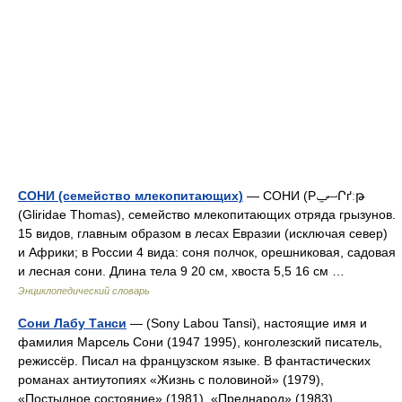
СОНИ (семейство млекопитающих)
— СОНИ (PސݐՐґːթ
(Gliridae Thomas), семейство млекопитающих отряда грызунов.
15 видов, главным образом в лесах Евразии (исключая север)
и Африки; в России 4 вида: соня полчок, орешниковая, садовая
и лесная сони. Длина тела 9 20 см, хвоста 5,5 16 см …
Энциклопедический словарь
Сони Лабу Танси
— (Sony Labou Tansi), настоящие имя и
фамилия Марсель Сони (1947 1995), конголезский писатель,
режиссёр. Писал на французском языке. В фантастических
романах антиутопиях «Жизнь с половиной» (1979),
«Постыдное состояние» (1981), «Преднарод» (1983),… …