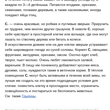
каждом по 3—4 детёныша. Питаются ягодами, орехами,
семенами, почками деревьев, а также насекомыми; иногда
поедают яйца птиц.
С.
— очень красивые, но робкие и пугливые зверьки. Приручить
их труднее, чем многих других грызунов. В неволе
С.
хорошо
себя чувствуют в просторной клетке или вольере, где они могут
лазать по стволику дерева или бегать в колесе.
В искусственном домике или на дне клетки зверьки устраивают
себе шаровидное гнездо из сухой соломы. Кормят
С.
овощами,
фруктами, желудями, орехами, овсом. Охотно едят хлеб,
творог, пьют молоко. Очень любят лакомиться халвой,
вареньем. В пищу им понемногу добавляют кусочки мяса,
дрожжи, соль; нуждаются также в веточном корме. В тёплом
помещении
С.
могут быть активными в течение всей зимы, но
лучше им создать на это время подходящие условия для
спячки: поместить клетку в прохладное место, ограничить
освещённость и постараться не беспокоить животных.
См. также
Грызуны
.