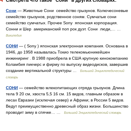
Смотреть что такое "Сони" в других словарях:
Сони
— Животные Сони семейство грызунов. Колючесоневые
семейство грызунов, родственное соням. Сумчатые сони
семейство сумчатых. Прочее Sony японская корпорация.
Сонни и Шер американский поп рок дуэт. Сони люди,… …
Википедия
СОНИ
— ( Sony ) японская электронная компания. Основана в
1946, до 1958 называлась Токио телекомьюникейшен
инжиниринг . В 1988 приобрела в США крупную кинокомпанию
Коламбия пикчерс и фирму по выпуску видеодисков, завершив
создание вертикальной структуры …
Большой Энциклопедический
словарь
СОНИ
— семейство млекопитающих отряда грызунов. Длина
тела 9 20 см, хвоста 5,5 16 см. 15 видов, главным образом в
лесах Евразии (исключая север) и Африки; в России 5 видов.
Ведут преимущественно древесный образ жизни. Большинство
проводит зиму в спячке… …
Большой Энциклопедический словарь