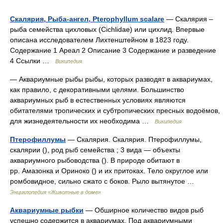
Скалярия, Рыба-ангел, Pterophyllum scalare
— Скалярия –
рыба семейства цихловых (Cichlidae) или цихлид. Впервые
описана исследователем Лихтенштейном в 1823 году.
Содержание 1 Ареал 2 Описание 3 Содержание и разведение
4 Ссылки …
Википедия
— Аквариумные рыбы рыбы, которых разводят в аквариумах,
как правило, с декоративными целями. Большинство
аквариумных рыб в естественных условиях являются
обитателями тропических и субтропических пресных водоёмов,
для жизнедеятельности их необходима …
Википедия
Птерофиллумы
— Скалярия. Скалярия. Птерофиллумы,
скалярии (), род рыб семейства ; 3 вида — объекты
аквариумного рыбоводства (). В природе обитают в
pp. Амазонка и Ориноко () и их притоках. Тело округлое или
ромбовидное, сильно сжато с боков. Рыло вытянутое …
Энциклопедия «Животные в доме»
Аквариумные рыбки
— Обширное количество видов рыб
успешно содержится в аквариумах. Под аквариумными