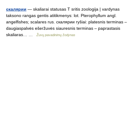
скалярии
— skaliarai statusas T sritis zoologija | vardynas
taksono rangas gentis atitikmenys: lot. Pterophyllum angl.
angelfishes; scalares rus. скалярии ryšiai: platesnis terminas –
daugiaspalvės ešeržuvės siauresnis terminas – paprastasis
skaliaras… …
Žuvų pavadinimų žodynas