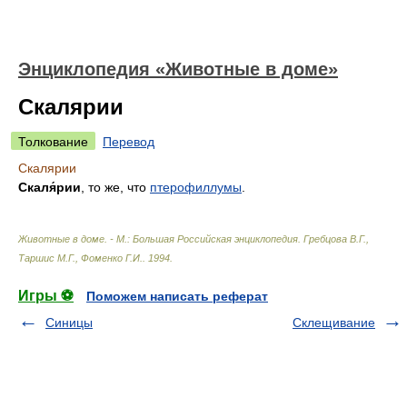
Энциклопедия «Животные в доме»
Скалярии
Толкование
Перевод
Скалярии
Скаля́рии
, то же, что
птерофиллумы
.
Животные в доме. - М.: Большая Российская энциклопедия
.
Гребцова В.Г.,
Таршис М.Г., Фоменко Г.И.
.
1994
.
Игры ⚽
Поможем написать реферат
Синицы
Склещивание