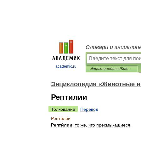
Словари и энциклоп
academic.ru
Энциклопедия «Животные в доме»
Энциклопедия «Животные в
Рептилии
Толкование
Перевод
Рептилии
Репти́лии
,
то
же
,
что
пресмыкащиеся
.