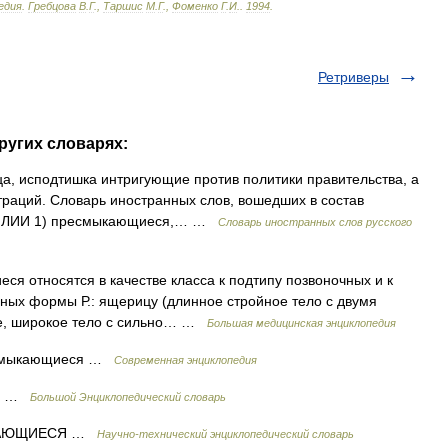
едия
.
Гребцова
В
.
Г
.,
Таршис
М
.
Г
.,
Фоменко
Г
.
И
.
.
1994
.
Ретриверы
ругих словарях:
а, исподтишка интригующие против политики правительства, а
раций. Словарь иностранных слов, вошедших в состав
ЕПТИЛИИ 1) пресмыкающиеся,… …
Словарь иностранных слов русского
еся относятся в качестве класса к подтипу позвоночных и к
чных формы Р.: ящерицу (длинное стройное тело с двумя
кое, широкое тело с сильно… …
Большая медицинская энциклопедия
есмыкающиеся …
Современная энциклопедия
ся …
Большой Энциклопедический словарь
ЫКАЮЩИЕСЯ …
Научно-технический энциклопедический словарь