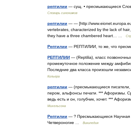
рептилии
— сущ. • пресмыкающиеся Слов
Словарь синонимов
рептилии
— — [http://www.eionet.europa.eu/
vertebrates, characterized by the lack of hai
they have a three chambered heart… …
Спр
Рептилии
— РЕПТИЛИИ, то же, что пре
РЕПТИЛИИ
— (Reptilia), класс позвоноч
промежуточное положение между амфибиям
Последние два класса произошли незави
Кольера
рептилии
— (пресмыкающиеся писатели, 
пером, альфонсы печати. *** Афоризмы. Ср.
ведь есть и он, голубчик, хочет. *** Афо
Михельсона
Рептилии
— ? Пресмыкающиеся Научная к
Четвероногие …
Википедия