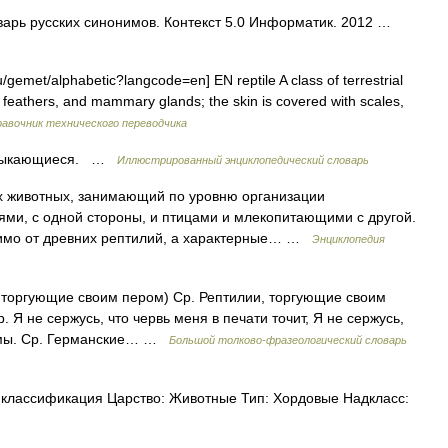
арь русских синонимов. Контекст 5.0 Информатик. 2012 …
gemet/alphabetic?langcode=en] EN reptile A class of terrestrial
r, feathers, and mammary glands; the skin is covered with scales,
авочник технического переводчика
смыкающиеся. …
Иллюстрированный энциклопедический словарь
ных животных, занимающий по уровню организации
и, с одной стороны, и птицами и млекопитающими с другой.
симо от древних рептилий, а характерные… …
Энциклопедия
торгующие своим пером) Ср. Рептилии, торгующие своим
 Я не сержусь, что червь меня в печати точит, Я не сержусь,
ризмы. Ср. Германские… …
Большой толково-фразеологический словарь
лассификация Царство: Животные Тип: Хордовые Надкласс: