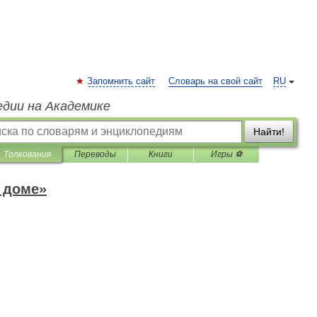
Запомнить сайт
Словарь на свой сайт
RU
едии на Академике
Найти!
Толкования
Переводы
Книги
Игры ⚽
 доме»