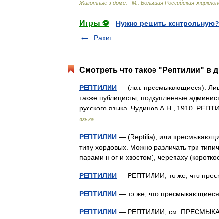
Животные
в
доме
. -
М
.
:
Большая
Российская
энциклоп
Игры ⚽
Нужно решить контрольную?
Рахит
Смотреть что такое "Рептилии" в д
РЕПТИЛИИ
— (лат. пресмыкающиеся). Лиц
также публицисты, подкупленные админист
русского языка. Чудинов А.Н., 1910. Р
языка
РЕПТИЛИИ
— (Reptilia), или пресмыкающи
типу хордовых. Можно различать три типи
парами н ог и хвостом), черепаху (корот
РЕПТИЛИИ
— РЕПТИЛИИ, то же, что пр
РЕПТИЛИИ
— то же, что пресмыкающие
РЕПТИЛИИ
— РЕПТИЛИИ, см. ПРЕСМ