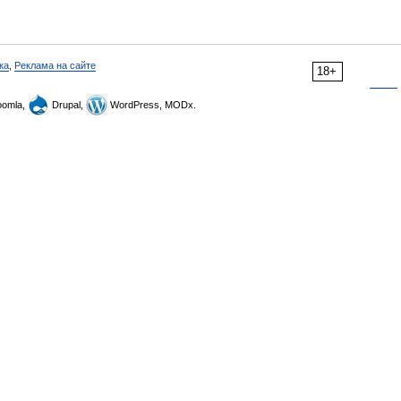
ка
,
Реклама на сайте
18+
omla,
Drupal,
WordPress, MODx.