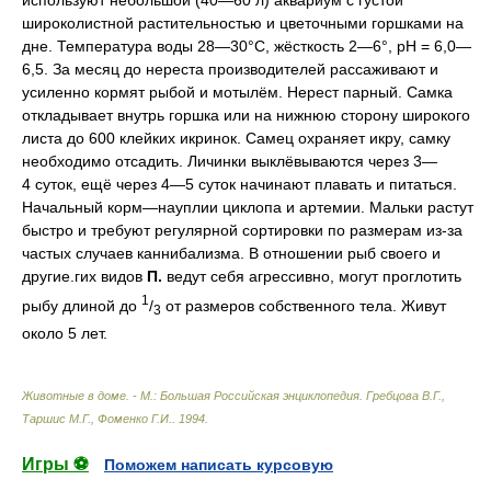
используют небольшой (40—60 л) аквариум с густой
широколистной растительностью и цветочными горшками на
дне. Температура воды 28—30°C, жёсткость 2—6°, pH = 6,0—
6,5. За месяц до нереста производителей рассаживают и
усиленно кормят рыбой и мотылём. Нерест парный. Самка
откладывает внутрь горшка или на нижнюю сторону широкого
листа до 600 клейких икринок. Самец охраняет икру, самку
необходимо отсадить. Личинки выклёвываются через 3—
4 суток, ещё через 4—5 суток начинают плавать и питаться.
Начальный корм—науплии циклопа и артемии. Мальки растут
быстро и требуют регулярной сортировки по размерам из-за
частых случаев каннибализма. В отношении рыб своего и
другие.гих видов
П.
ведут себя агрессивно, могут проглотить
1
рыбу длиной до
/
от размеров собственного тела. Живут
3
около 5 лет.
Животные в доме. - М.: Большая Российская энциклопедия
.
Гребцова В.Г.,
Таршис М.Г., Фоменко Г.И.
.
1994
.
Игры ⚽
Поможем написать курсовую