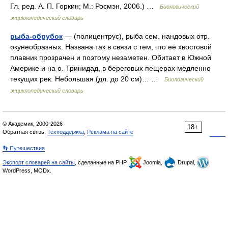
Гл. ред. А. П. Горкин; М.: Росмэн, 2006.) …
Биологический
энциклопедический словарь
рыба-обрубок
— (полицентрус), рыба сем. нандовых отр.
окунеобразных. Названа так в связи с тем, что её хвостовой
плавник прозрачен и поэтому незаметен. Обитает в Южной
Америке и на о. Тринидад, в береговых пещерах медленно
текущих рек. Небольшая (дл. до 20 см)… …
Биологический
энциклопедический словарь
© Академик, 2000-2026
18+
Обратная связь:
Техподдержка
,
Реклама на сайте
👣 Путешествия
Экспорт словарей на сайты
, сделанные на PHP,
Joomla,
Drupal,
WordPress, MODx.