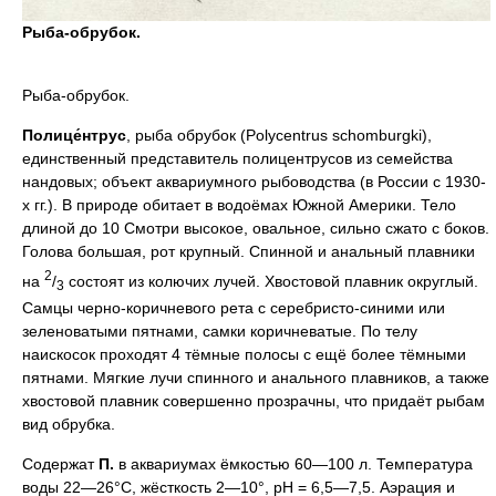
Рыба-обрубок.
Рыба-обрубок.
Полице́нтрус
, рыба обрубок (Polycentrus schomburgki),
единственный представитель полицентрусов из семейства
нандовых; объект аквариумного рыбоводства (в России с 1930-
х гг.). В природе обитает в водоёмах Южной Америки. Тело
длиной до 10 Смотри высокое, овальное, сильно сжато с боков.
Голова большая, рот крупный. Спинной и анальный плавники
2
на
/
состоят из колючих лучей. Хвостовой плавник округлый.
3
Самцы черно-коричневого рета с серебристо-синими или
зеленоватыми пятнами, самки коричневатые. По телу
наискосок проходят 4 тёмные полосы с ещё более тёмными
пятнами. Мягкие лучи спинного и анального плавников, а также
хвостовой плавник совершенно прозрачны, что придаёт рыбам
вид обрубка.
Содержат
П.
в аквариумах ёмкостью 60—100 л. Температура
воды 22—26°C, жёсткость 2—10°, pH = 6,5—7,5. Аэрация и