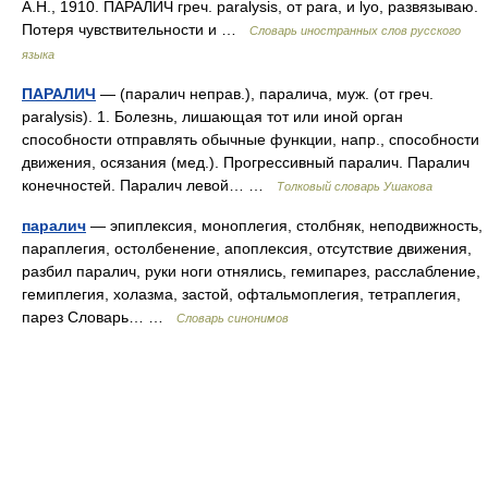
А.Н., 1910. ПАРАЛИЧ греч. paralysis, от para, и lyo, развязываю.
Потеря чувствительности и …
Словарь иностранных слов русского
языка
ПАРАЛИЧ
— (паралич неправ.), паралича, муж. (от греч.
paralysis). 1. Болезнь, лишающая тот или иной орган
способности отправлять обычные функции, напр., способности
движения, осязания (мед.). Прогрессивный паралич. Паралич
конечностей. Паралич левой… …
Толковый словарь Ушакова
паралич
— эпиплексия, моноплегия, столбняк, неподвижность,
параплегия, остолбенение, апоплексия, отсутствие движения,
разбил паралич, руки ноги отнялись, гемипарез, расслабление,
гемиплегия, холазма, застой, офтальмоплегия, тетраплегия,
парез Словарь… …
Словарь синонимов