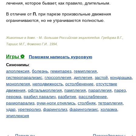
лечения, которое бывает, как правило, длительным.
В отличие от
П.
при парезе произвольные движения
ограничиваются, но не утрачиваются полностью.
Животные в доме. - М.: Большая Российская энциклопедия
.
Гребцова В.Г.,
Таршис М.Г., Фоменко Г.И.
.
1994
.
Игры ⚽
Поможем написать курсовую
Синонимы
:
апоплексия
,
болезнь
,
гемипарез
,
гемиплегия
,
гистеропарализис
,
глоссоплегия
,
диплегия
,
застой
,
кондрашка
,
моноплегия
,
неподвижность
,
остолбенение
,
отсутствие
движения
,
офтальмоплегия
,
памплегия
,
параплегия
,
парез
,
перома
,
разбил паралич
,
разбитие
,
расслабление
,
рахиопарализ
,
руки-ноги отнялись
,
столбняк
,
тетраплегия
,
удар
,
уретеролиз
,
фаринголиз
,
фаринголизис
,
холазма
,
эпиплексия
Папильон
Парахейродоны