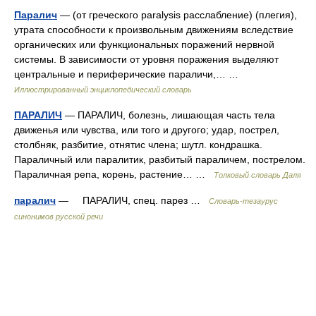
Паралич
— (от греческого paralysis расслабление) (плегия),
утрата способности к произвольным движениям вследствие
органических или функциональных поражений нервной
системы. В зависимости от уровня поражения выделяют
центральные и периферические параличи,… …
Иллюстрированный энциклопедический словарь
ПАРАЛИЧ
— ПАРАЛИЧ, болезнь, лишающая часть тела
движенья или чувства, или того и другого; удар, пострел,
столбняк, разбитие, отнятис члена; шутл. кондрашка.
Параличный или паралитик, разбитый параличем, пострелом.
Параличная репа, корень, растение… …
Толковый словарь Даля
паралич
— ПАРАЛИЧ, спец. парез …
Словарь-тезаурус
синонимов русской речи