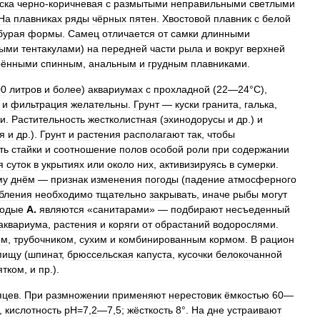
ска
черно
-
коричневая
с
размытыми
неправильными
светлыми
На
плавниках
ряды
чёрных
пятен
.
Хвостовой
плавник
с
белой
бурая
формы
.
Самец
отличается
от
самки
длинными
мыми
тентакулами
)
на
передней
части
рыла
и
вокруг
верхней
рёнными
спинным
,
анальным
и
грудным
плавниками
.
00
литров
и
более
)
аквариумах
с
прохладной
(
22
—
24
°
C
),
и
фильтрация
желательны
.
Грунт
—
куски
гранита
,
галька
,
ги
.
Растительность
жестколистная
(
эхинодорусы
и
др
.)
и
я
и
др
.).
Грунт
и
растения
располагают
так
,
чтобы
ть
стайки
и
соотношение
полов
особой
роли
при
содержании
я
суток
в
укрытиях
или
около
них
,
активизируясь
в
сумерки
.
му
днём
—
признак
изменения
погоды
(
падение
атмосферного
бления
необходимо
тщательно
закрывать
,
иначе
рыбы
могут
одые
А
.
являются
«
санитарами
» —
подбирают
несъеденный
аквариума
,
растения
и
коряги
от
обрастаний
водорослями
.
ём
,
трубочником
,
сухим
и
комбинированным
кормом
.
В
рацион
пищу
(
шпинат
,
брюссельская
капуста
,
кусочки
белокочанной
ятком
,
и
пр
.).
яцев
.
При
размножении
применяют
нерестовик
ёмкостью
60
—
,
кислотность
рН
=
7
,
2
—
7
,
5
;
жёсткость
8
°.
На
дне
устраивают