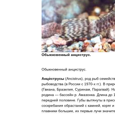
Обыкновенный
анциструс
.
Обыкновенный
анциструс
.
Анци́струсы
(
Ancistrus
),
род
рыб
семейст
рыбоводства
(
в
России
с
1970
-
х
гг
.).
В
прир
(
Гвиана
,
Бразилия
,
Суринам
,
Парагвай
).
Н
родина
—
бассейн
р
.
Амазонка
.
Длина
до
передней
половине
.
Губы
вытянуты
в
прис
соскребания
обрастаний
с
камней
,
коряг
и
плавники
большие
,
их
первые
лучи
значит