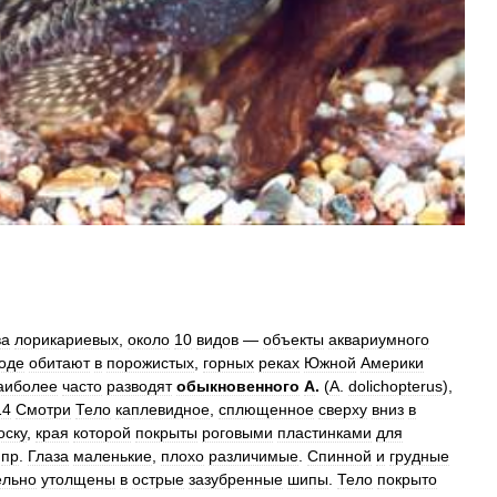
ва
лорикариевых
,
около
10
видов
—
объекты
аквариумного
оде
обитают
в
порожистых
,
горных
реках
Южной
Америки
аиболее
часто
разводят
обыкновенного
А
.
(
A
.
dolichopterus
),
14
Смотри
Тело
каплевидное
,
сплющенное
сверху
вниз
в
оску
,
края
которой
покрыты
роговыми
пластинками
для
пр
.
Глаза
маленькие
,
плохо
различимые
.
Спинной
и
грудные
ельно
утолщены
в
острые
зазубренные
шипы
.
Тело
покрыто