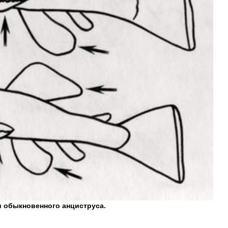
и
обыкновенного
анциструса
.