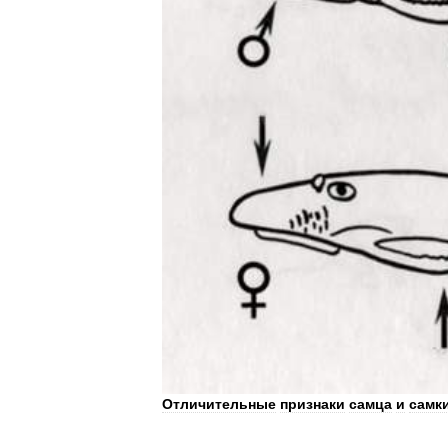
Отличительные
признаки
самца
и
самк