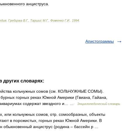
быкновенного
анциструса
.
едия
.
Гребцова
В
.
Г
.,
Таршис
М
.
Г
.,
Фоменко
Г
.
И
.
.
1994
.
Апистограммы
в других словарях:
емейства кольчужных сомов (см. КОЛЬЧУЖНЫЕ СОМЫ).
 бурных горных реках Южной Америки (Гвиана, Гайана,
в аквариумах содержат звездного и… …
Энциклопедический словарь
, или кольчужных сомов, отр. сомообразных, объекты
тают в порожистых, горных реках Южной Америки. В
н обыкновенный анциструс (родина – бассейн р …