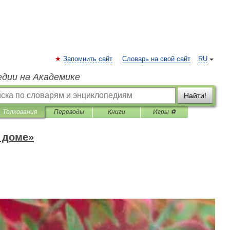
Запомнить сайт
Словарь на свой сайт
RU
едии на Академике
Найти!
Толкования
Переводы
Книги
Игры ⚽
 доме»