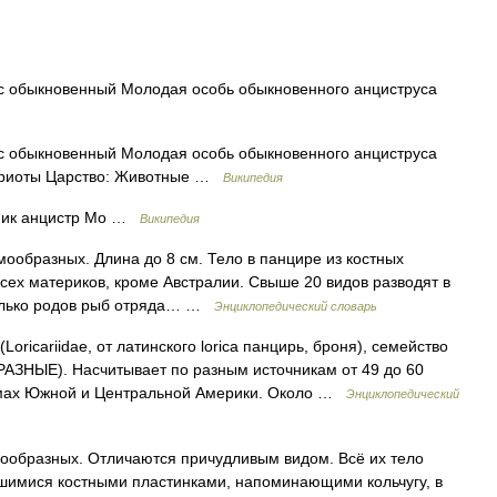
с обыкновенный Молодая особь обыкновенного анциструса
с обыкновенный Молодая особь обыкновенного анциструса
кариоты Царство: Животные …
Википедия
мик анцистр Мо …
Википедия
ообразных. Длина до 8 см. Тело в панцире из костных
сех материков, кроме Австралии. Свыше 20 видов разводят в
олько родов рыб отряда… …
Энциклопедический словарь
oricariidae, от латинского lorica панцирь, броня), семейство
АЗНЫЕ). Насчитывает по разным источникам от 49 до 60
оемах Южной и Центральной Америки. Около …
Энциклопедический
ообразных. Отличаются причудливым видом. Всё их тело
шимися костными пластинками, напоминающими кольчугу, в