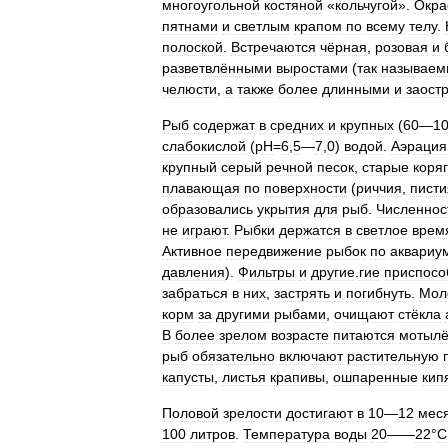
многоугольной
костяной
«
кольчугой
».
Окра
пятнами
и
светлым
крапом
по
всему
телу
.
полоской
.
Встречаются
чёрная
,
розовая
и
разветвлёнными
выростами
(
так
называе
челюсти
,
а
также
более
длинными
и
заост
Рыб
содержат
в
средних
и
крупных
(
60
—
1
слабокислой
(
рН
=
6
,
5
—
7
,
0
)
водой
.
Аэрация
крупный
серый
речной
песок
,
старые
коря
плавающая
по
поверхности
(
риччия
,
писти
образовались
укрытия
для
рыб
.
Численнос
не
играют
.
Рыбки
держатся
в
светлое
врем
Активное
передвижение
рыбок
по
аквариу
давления
).
Фильтры
и
другие
.
гие
приспосо
забраться
в
них
,
застрять
и
погибнуть
.
Мол
корм
за
другими
рыбами
,
очищают
стёкла
В
более
зрелом
возрасте
питаются
мотыл
рыб
обязательно
включают
растительную
капусты
,
листья
крапивы
,
ошпаренные
кип
Половой
зрелости
достигают
в
10
—
12
мес
100
литров
.
Температура
воды
20
——
22
°
C