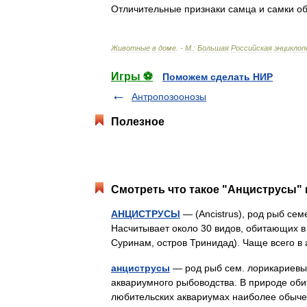
Отличительные
признаки
самца
и
самки
о
Животные
в
доме
. -
М
.
:
Большая
Российская
энциклоп
Игры ⚽
Поможем сделать НИР
Антропозоонозы
Полезное
Смотреть что такое "Анциструсы" 
АНЦИСТРУСЫ
— (Ancistrus), род рыб с
Насчитывает около 30 видов, обитающих в
Суринам, остров Тринидад). Чаще всего 
анциструсы
— род рыб сем. лорикариевых
аквариумного рыбоводства. В природе оби
любительских аквариумах наиболее обыче