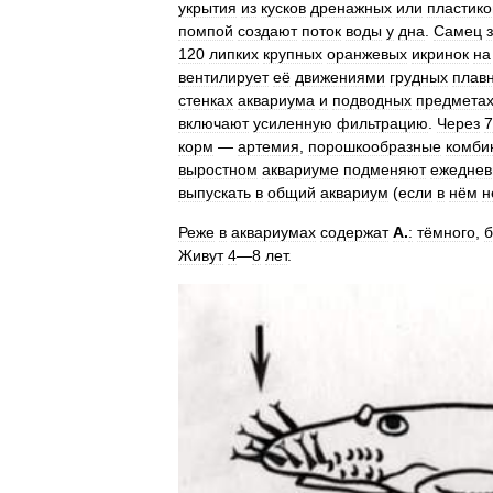
укрытия
из
кусков
дренажных
или
пластик
помпой
создают
поток
воды
у
дна
.
Самец
120
липких
крупных
оранжевых
икринок
на
вентилирует
её
движениями
грудных
плав
стенках
аквариума
и
подводных
предмета
включают
усиленную
фильтрацию
.
Через
7
корм
—
артемия
,
порошкообразные
комби
выростном
аквариуме
подменяют
ежеднев
выпускать
в
общий
аквариум
(
если
в
нём
н
Реже
в
аквариумах
содержат
А
.
:
тёмного
,
б
Живут
4
—
8
лет
.