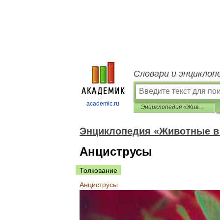
Словари и энциклоп
academic.ru
Энциклопедия «Животные в доме»
Энциклопедия «Животные в
Анциструсы
Толкование
Анциструсы