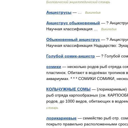
Биологический энциклопедический словарь
Анциструсы
— …
Википедия
Анциструс обыкновенный
— ? Анцистру
Научная классификация …
Википедия
Обыкновенный анциструс
— ? Анцистру
Научная классификация Надцарство: Эу
Голубой сомик-анцистр
— ? Голубой со
сомики
— несколько родов рыб отряда сом
пластинок. Обитают в водоёмах тропиков в
аквариумах. * * * СОМИКИ СОМИКИ, неск
КОЛЬЧУЖНЫЕ СОМЫ
— (лорикариевые) (L
рыб отряда карпообразных (см. КАРПООБР
родов, до 1000 видов, обитающих в вод
словарь
лорикариевые
— семейство рыб отр. сом
покрыто правильно расположенными срос