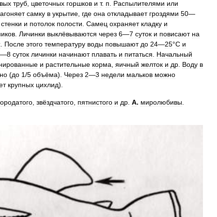
овых
труб
,
цветочных
горшков
и
т
.
п
.
Распылителями
или
загоняет
самку
в
укрытие
,
где
она
откладывает
гроздями
50
—
стенки
и
потолок
полости
.
Самец
охраняет
кладку
и
ников
.
Личинки
выклёвываются
через
6
—
7
суток
и
повисают
на
х
.
После
этого
температуру
воды
повышают
до
24
—
25
°
C
и
—
8
суток
личинки
начинают
плавать
и
питаться
.
Начальный
нированные
и
растительные
корма
,
яичный
желток
и
др
.
Воду
в
но
(
до
1
/
5
объёма
).
Через
2
—
3
недели
мальков
можно
ет
крупных
цихлид
).
ородатого
,
звёздчатого
,
пятнистого
и
др
.
А
.
миролюбивы
.