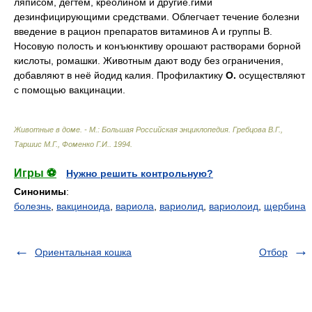
ляписом, дёгтем, креолином и другие.гими
дезинфицирующими средствами. Облегчает течение болезни
введение в рацион препаратов витаминов A и группы B.
Носовую полость и конъюнктиву орошают растворами борной
кислоты, ромашки. Животным дают воду без ограничения,
добавляют в неё йодид калия. Профилактику
О.
осуществляют
с помощью вакцинации.
Животные в доме. - М.: Большая Российская энциклопедия
.
Гребцова В.Г.,
Таршис М.Г., Фоменко Г.И.
.
1994
.
Игры ⚽
Нужно решить контрольную?
Синонимы
:
болезнь
,
вакциноида
,
вариола
,
вариолид
,
вариолоид
,
щербина
Ориентальная кошка
Отбор