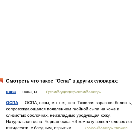
Смотреть что такое "Оспа" в других словарях:
оспа
— оспа, ы …
Русский орфографический словарь
ОСПА
— ОСПА, оспы, мн. нет, жен. Тяжелая заразная болезнь,
сопровождающаяся появлением гнойной сыпи на коже и
слизистых оболочках, неизгладимо уродующая кожу.
Натуральная оспа. Черная оспа. «В комнату вошел человек лет
пятидесяти, с бледным, изрытым… …
Толковый словарь Ушакова