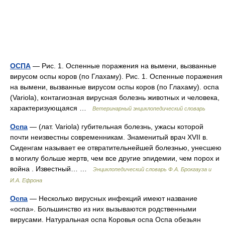
ОСПА
— Рис. 1. Оспенные поражения на вымени, вызванные
вирусом оспы коров (по Глахаму). Рис. 1. Оспенные поражения
на вымени, вызванные вирусом оспы коров (по Глахаму). оспа
(Variola), контагиозная вирусная болезнь животных и человека,
характеризующаяся …
Ветеринарный энциклопедический словарь
Оспа
— (лат. Variola) губительная болезнь, ужасы которой
почти неизвестны современникам. Знаменитый врач XVII в.
Сиденгам называет ее отвратительнейшей болезнью, унесшею
в могилу больше жертв, чем все другие эпидемии, чем порох и
война . Известный… …
Энциклопедический словарь Ф.А. Брокгауза и
И.А. Ефрона
Оспа
— Несколько вирусных инфекций имеют название
«оспа». Большинство из них вызываются родственными
вирусами. Натуральная оспа Коровья оспа Оспа обезьян