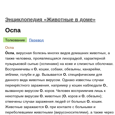
Энциклопедия «Животные в доме»
Оспа
Толкование
Перевод
Оспа
О́спа
, вирусная болезнь многих видов домашних животных, а
также человека, проявляющаяся лихорадкой, характерной
пузырьковой сыпью (оспинами) на коже и слизистых оболочках.
Восприимчивы к
О.
кошки, собаки, обезьяны, канарейки,
зяблики, голуби и др. Вызывается
О.
специфическим для
данного вида животных вирусом. Однако известны случаи
перекрёстного заражения, например у кошек наблюдали
О.
,
вызванную вирусом
О.
коров. Человек восприимчив лишь к
некоторым вирусам
О.
животных (
О.
коров и
О.
обезьян);
отмечены случаи заражения людей от больных
О.
кошек.
Животные заражаются
О.
при контакте с больными и
переболевшими животными (вирусоносителями), а также через