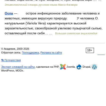
Этимологический словарь русского языка Макса Фасмера
Оспа
— острое инфекционное заболевание человека и
животных, имеющее вирусную природу. У человека О.
натуральная (Variola Vera) характеризуется высокой
заразительностью, своеобразной узелково пузырчатой сыпью,
оставляющей после себя… …
Большая советская энциклопедия
© Академик, 2000-2026
18+
Обратная связь:
Техподдержка
,
Реклама на сайте
👣 Путешествия
Экспорт словарей на сайты
, сделанные на PHP,
Joomla,
Drupal,
WordPress, MODx.