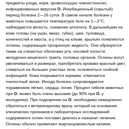
предметы ухода, корм, кровососущих членистоногих,
инфицированных вирусом
О.
Инкубационный (скрытый)
период болезни 2—16 суток. В самом начале болезни у
животных повышается температура тела на 1—2°C,
наблюдаются вялость, снижение аппетита. В дальнейшем на
коже головы (на ушах, веках, губах), шеи, туловища,
конечностей и хвоста, а у птиц на клюве, крыльях появляются
оспины, содержащие прозрачную жидкость. Они образуются
также на слизистых оболочках рта, носовой полости,
желудочно-кишечного тракта, половых органов. Оспины могут
увеличиваться в размерах, приобретать кроваво-красный цвет,
сливаться на больших участках тела, осложняться гнойной
инфекцией. Кожа покрывается корками, отмечается
гнилостный запах. Иногда болезнь сопровождается
поражением лёгких, сердца, почек. Процент гибели животных
при
О.
может быть очень высоким (до 90% при
О.
у
молодняка). При подозрении на
О.
необходимо немедленно
обратиться к ветеринарному врачу, который на основании
клинических признаков и лабораторных исследований
содержимого оспин поставит диагноз и назначит лечение.
Оспины обычно прижигают марганцовокислым калием,