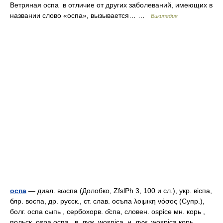
Ветряная оспа в отличие от других заболеваний, имеющих в
названии слово «оспа», вызывается… …
Википедия
оспа
— диал. вωспа (Долобко, ZfslPh 3, 100 и сл.), укр. вiспа,
блр. воспа, др. русск., ст. слав. осъпа λοιμικη νόσος (Супр.),
болг. оспа сыпь , сербохорв. о̏спа, словен. ospice мн. корь ,
польск. оsра оспа , в. луж. wоsрiса, н. луж. wоsрiса корь .… …