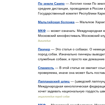
По земле Сампо
— Логотип гонки По земл
средние дистанции, проводимая в России 
Государственный комитет Республики Ка
Мальтийская болонка
— Мальтезе Харак
МКФ
— может означать: Международная 
Московский кинофестиваль Московский к
Википедия
Пинчер
— Это статья о собаках. О немецк
пород собак. Изначально пинчеры выводили
служебные собаки, и просто как домаш
Спаниель
— В этой статье не хватает сс
проверяема, иначе она может быть поста
Лапландский шпиц
— (шведский лаппхунд
Международная кинологическая федерация
хочет задевать национальную гордость ш
энциклопедия пород собак