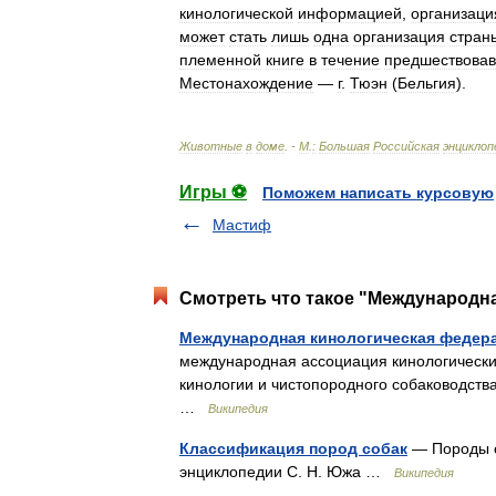
кинологической
информацией
,
организаци
может
стать
лишь
одна
организация
стран
племенной
книге
в
течение
предшествова
Местонахождение
—
г
.
Тюэн
(
Бельгия
).
Животные
в
доме
. -
М
.
:
Большая
Российская
энциклоп
Игры ⚽
Поможем написать курсовую
Мастиф
Смотреть что такое "Международна
Международная кинологическая федер
международная ассоциация кинологически
кинологии и чистопородного собаководства
…
Википедия
Классификация пород собак
— Породы о
энциклопедии С. Н. Южа …
Википедия