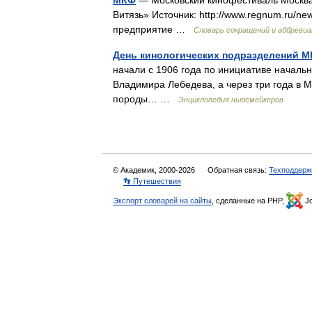
МКФ
— Московский кинофестиваль Москв
Витязь» Источник: http://www.regnum.ru/
предприятие …
Словарь сокращений и аббреви
День кинологических подразделений М
начали с 1906 года по инициативе началь
Владимира Лебедева, а через три года в 
породы… …
Энциклопедия ньюсмейкеров
© Академик, 2000-2026
Обратная связь:
Техподдерж
👣 Путешествия
Экспорт словарей на сайты
, сделанные на PHP,
Jo