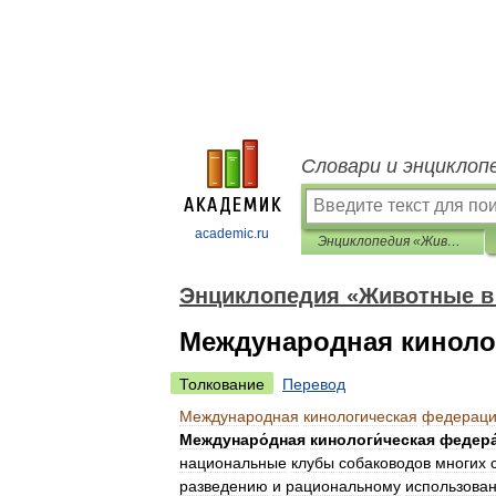
Словари и энциклоп
academic.ru
Энциклопедия «Животные в доме»
Энциклопедия «Животные в
Международная киноло
Толкование
Перевод
Международная
кинологическая
федерац
Междунаро́дная
кинологи́ческая
федера
национальные
клубы
собаководов
многих
разведению
и
рациональному
использова