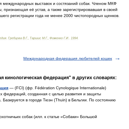
я
международных
выставок
и
состязаний
собак
.
Членом
МКФ
ы
,
признающая
её
устав
,
а
также
зарегистрировавшая
в
своей
вшего
регистрации
года
не
менее
2000
чистопородных
щенков
.
едия
.
Гребцова
В
.
Г
.,
Таршис
М
.
Г
.,
Фоменко
Г
.
И
.
.
1994
.
Международная федерация любителей кошек
я кинологическая федерация" в других словарях:
ация
— (FCI) (фр. Fédération Cynologique Internationale)
х федераций, созданная с целью развития и защиты
. Базируется в городе Тюэн (Thuin) в Бельгии. По состоянию
хотничьих собак (илл. к статье «Собаки» Большой