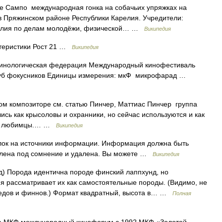
е Сампо международная гонка на собачьих упряжках на
в Пряжинском районе Республики Карелия. Учредители:
релия по делам молодёжи, физической… …
Википедия
теристики Рост 21 …
Википедия
кинологическая федерация Международный кинофестиваль
луб фокусников Единицы измерения: мкФ микрофарад …
ом композиторе см. статью Пинчер, Маттиас Пинчер группа
сь как крысоловы и охранники, но сейчас используются и как
ние любимцы.… …
Википедия
ылок на источники информации. Информация должна быть
влена под сомнение и удалена. Вы можете …
Википедия
) Порода идентична породе финский лаппхунд, но
 рассматривает их как самостоятельные породы. (Видимо, не
ведов и финнов.) Формат квадратный, высота в… …
Полная