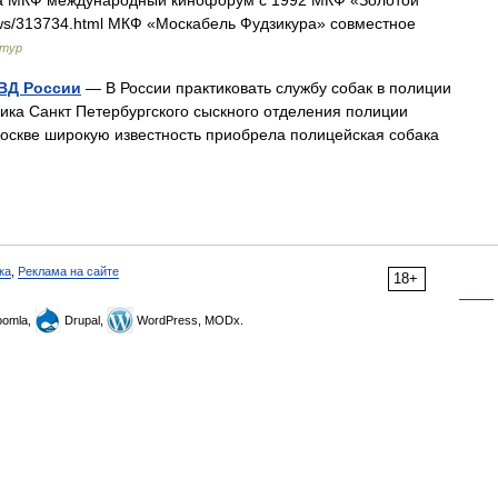
а МКФ международный кинофорум с 1992 МКФ «Золотой
news/313734.html МКФ «Москабель Фудзикура» совместное
атур
ВД России
— В России практиковать службу собак в полиции
ника Санкт Петербургского сыскного отделения полиции
Москве широкую известность приобрела полицейская собака
ка
,
Реклама на сайте
18+
omla,
Drupal,
WordPress, MODx.