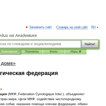
Запомнить сайт
Словарь на свой сайт
RU
едии на Академике
Найти!
Толкования
Переводы
Книги
Игры ⚽
 доме»
гическая федерация
ия
́ция
(
МКФ
;
Federation
Cynologique
Inter
.),
объединяет
стран
мира
.
Цели
МКФ:
содействие
чистопородному
нию
собак
;
оказание
помощи
членам
федерации
;
обмен