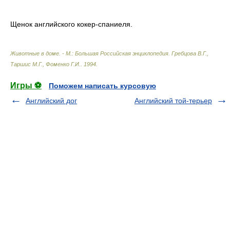
Щенок английского кокер-спаниеля.
Животные в доме. - М.: Большая Российская энциклопедия
.
Гребцова В.Г.,
Таршис М.Г., Фоменко Г.И.
.
1994
.
Игры ⚽
Поможем написать курсовую
Английский дог
Английский той-терьер