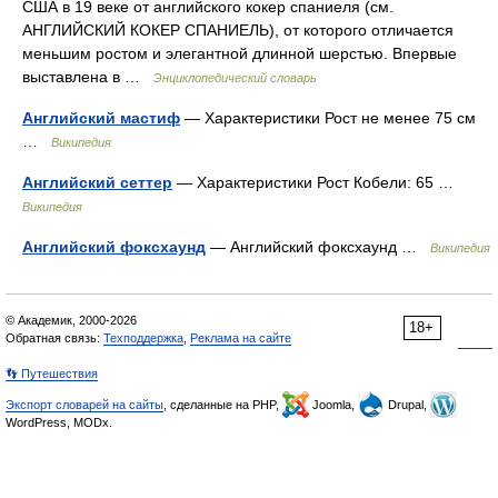
США в 19 веке от английского кокер спаниеля (см.
АНГЛИЙСКИЙ КОКЕР СПАНИЕЛЬ), от которого отличается
меньшим ростом и элегантной длинной шерстью. Впервые
выставлена в …
Энциклопедический словарь
Английский мастиф
— Характеристики Рост не менее 75 см
…
Википедия
Английский сеттер
— Характеристики Рост Кобели: 65 …
Википедия
Английский фоксхаунд
— Английский фоксхаунд …
Википедия
© Академик, 2000-2026
18+
Обратная связь:
Техподдержка
,
Реклама на сайте
👣 Путешествия
Экспорт словарей на сайты
, сделанные на PHP,
Joomla,
Drupal,
WordPress, MODx.