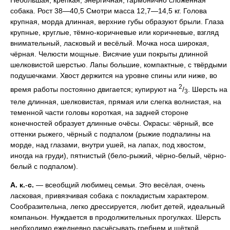
собака. Рост 38—40,5 Смотри масса 12,7—14,5 кг. Голова
крупная, морда длинная, верхние губы образуют брыли. Глаза
крупные, круглые, тёмно-коричневые или коричневые, взгляд
внимательный, ласковый и весёлый. Мочка носа широкая,
чёрная. Челюсти мощные. Висячие уши покрыты длинной
шелковистой шерстью. Лапы большие, компактные, с твёрдыми
подушечками. Хвост держится на уровне спины или ниже, во
2
время работы постоянно двигается; купируют на
/
. Шерсть на
3
теле длинная, шелковистая, прямая или слегка волнистая, на
теменной части головы короткая, на задней стороне
конечностей образует длинные очёсы. Окрасы: чёрный, все
оттенки рыжего, чёрный с подпалом (рыжие подпалины на
морде, над глазами, внутри ушей, на лапах, под хвостом,
иногда на груди), пятнистый (бело-рыжий, чёрно-белый, чёрно-
белый с подпалом).
А.
к.
-
с.
— всеобщий любимец семьи. Это весёлая, очень
ласковая, привязчивая собака с покладистым характером.
Сообразительна, легко дрессируется, любит детей, идеальный
компаньон. Нуждается в продолжительных прогулках. Шерсть
необходимо ежедневно расчёсывать гребнем и щёткой.