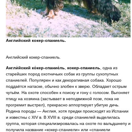
Английский кокер-спаниель.
Английский кокер-спаниель.
Англи́йский ко́кер-спание́ль
,
кокер-спаниель
, одна из
старейших пород охотничьих собак из группы сухопутных
спаниелей. Популярен и как декоративная собака. Хорошо
поддаётся натаске, обычно злобен к зверю. Обладает острым
чутьём. На охоте способен к поиску и гону с голосом. Выгоняет
птицу на хозяина (застывает в неподвижной позе, пока не
прогремит выстрел), прекрасно аппортирует убитую дичь.
Родина породы — Англия, хотя предки происходят из Испании
и известны с XIV в. В XVIII в. среди спаниелей выделилась
группа, которая специализировалась на охоте по вальдшнепу и
получила название «кокер-спаниели» или «спаниели