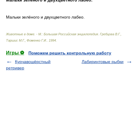
Мальки зелёного и двухцветного лабео.
Мальки зелёного и двухцветного лабео.
Животные в доме. - М.: Большая Российская энциклопедия
.
Гребцова В.Г.,
Таршис М.Г., Фоменко Г.И.
.
1994
.
Игры ⚽
Поможем решить контрольную работу
Курчавошёрстный
Лабиринтовые рыбки
ретривер