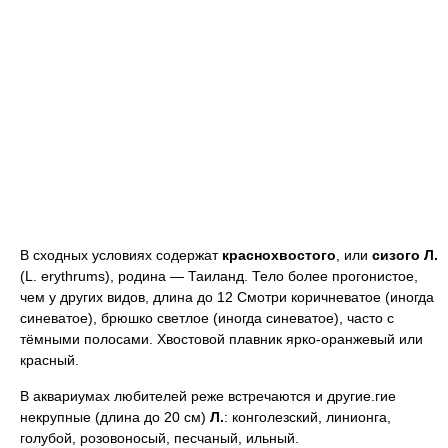
В сходных условиях содержат
краснохвостого
, или
сизого
Л.
(L. erythrums), родина — Таиланд. Тело более прогонистое,
чем у других видов, длина до 12 Смотри коричневатое (иногда
синеватое), брюшко светлое (иногда синеватое), часто с
тёмными полосами. Хвостовой плавник ярко-оранжевый или
красный.
В аквариумах любителей реже встречаются и другие.гие
некрупные (длина до 20 см)
Л.
: конголезский, линионга,
голубой, розовоносый, песчаный, ильный.