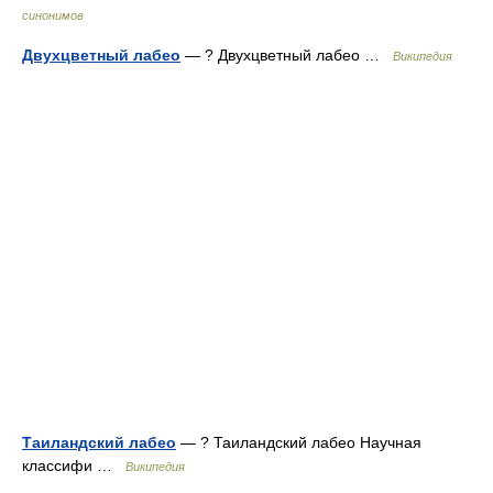
синонимов
Двухцветный лабео
— ? Двухцветный лабео …
Википедия
Таиландский лабео
— ? Таиландский лабео Научная
классифи …
Википедия