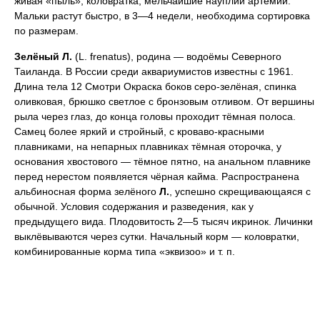
живая «пыль», коловратка, мельчайшие науплии артемии.
Мальки растут быстро, в 3—4 недели, необходима сортировка
по размерам.
Зелёный
Л.
(L. frenatus), родина — водоёмы Северного
Таиланда. В России среди аквариумистов известны с 1961.
Длина тела 12 Смотри Окраска боков серо-зелёная, спинка
оливковая, брюшко светлое с бронзовым отливом. От вершины
рыла через глаз, до конца головы проходит тёмная полоса.
Самец более яркий и стройный, с кроваво-красными
плавниками, на непарных плавниках тёмная оторочка, у
основания хвостового — тёмное пятно, на анальном плавнике
перед нерестом появляется чёрная кайма. Распространена
альбиносная форма зелёного
Л.
, успешно скрещивающаяся с
обычной. Условия содержания и разведения, как у
предыдущего вида. Плодовитость 2—5 тысяч икринок. Личинки
выклёвываются через сутки. Начальный корм — коловратки,
комбинированные корма типа «эквизоо» и т. п.