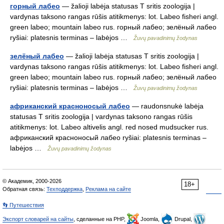
горный лабео
— žalioji labėja statusas T sritis zoologija |
vardynas taksono rangas rūšis atitikmenys: lot. Labeo fisheri angl.
green labeo; mountain labeo rus. горный лабео; зелёный лабео
ryšiai: platesnis terminas – labėjos …
Žuvų pavadinimų žodynas
зелёный лабео
— žalioji labėja statusas T sritis zoologija |
vardynas taksono rangas rūšis atitikmenys: lot. Labeo fisheri angl.
green labeo; mountain labeo rus. горный лабео; зелёный лабео
ryšiai: platesnis terminas – labėjos …
Žuvų pavadinimų žodynas
африканский красноносый лабео
— raudonsnukė labėja
statusas T sritis zoologija | vardynas taksono rangas rūšis
atitikmenys: lot. Labeo altivelis angl. red nosed mudsucker rus.
африканский красноносый лабео ryšiai: platesnis terminas –
labėjos …
Žuvų pavadinimų žodynas
© Академик, 2000-2026
18+
Обратная связь:
Техподдержка
,
Реклама на сайте
👣 Путешествия
Экспорт словарей на сайты
, сделанные на PHP,
Joomla,
Drupal,