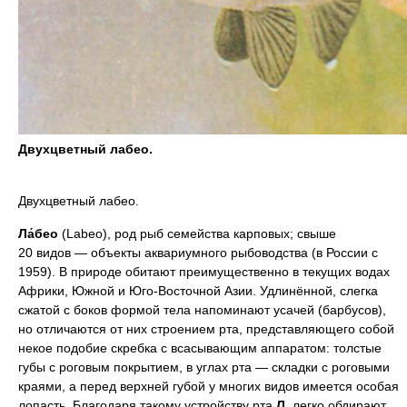
Двухцветный лабео.
Двухцветный лабео.
Ла́бео
(Labeo), род рыб семейства карповых; свыше
20 видов — объекты аквариумного рыбоводства (в России с
1959). В природе обитают преимущественно в текущих водах
Африки, Южной и Юго-Восточной Азии. Удлинённой, слегка
сжатой с боков формой тела напоминают усачей (барбусов),
но отличаются от них строением рта, представляющего собой
некое подобие скребка с всасывающим аппаратом: толстые
губы с роговым покрытием, в углах рта — складки с роговыми
краями, а перед верхней губой у многих видов имеется особая
лопасть. Благодаря такому устройству рта
Л.
легко обдирают