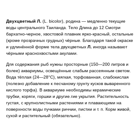
Двухцветный
Л.
(L. bicolor), родина — медленно текущие
воды центрального Таиланда. Тело Длина до 12 Смотри
бархатно-черное, хвостовой плавник ярко-красный, остальные
(кроме прозрачных грудных) чёрные. Благодаря такой окраске
и удлинённой форме тела двухцветных
Л.
иногда называют
чёрными краснохвостыми акулами.
Для содержания рыб нужны просторные (150—200 литров и
более) аквариумы, освещённые слабым рассеянным светом.
Вода тёплая (24—28°C), мягкая, торфованная, слабокислая
(полезно добавление к песчаному грунту кусков вываренного
кислого торфа). В аквариуме необходимы керамические
трубки, коряги, горшки и другие.гие укрытия. Растительность
густая, с крупнолистными растениями и плавающими на
поверхности воды пучками риччии, пистии и т. п. Корм живой,
сухой и растительный (обязательно).