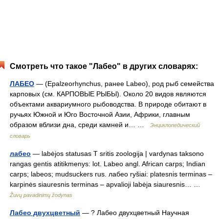
Смотреть что такое "Лабео" в других словарях:
ЛАБЕО
— (Epalzeorhynchus, ранее Labeo), род рыб семейства
карповых (см. КАРПОВЫЕ РЫБЫ). Около 20 видов являются
объектами аквариумного рыбоводства. В природе обитают в
ручьях Южной и Юго Восточной Азии, Африки, главным
образом вблизи дна, среди камней и… …
Энциклопедический
словарь
лабео
— labėjos statusas T sritis zoologija | vardynas taksono
rangas gentis atitikmenys: lot. Labeo angl. African carps; Indian
carps; labeos; mudsuckers rus. лабео ryšiai: platesnis terminas –
karpinės siauresnis terminas – apvalioji labėja siauresnis… …
Žuvų pavadinimų žodynas
Лабео двухцветный
— ? Лабео двухцветный Научная