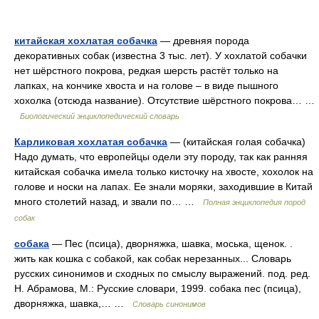
китайская хохлатая собачка
— древняя порода
декоративных собак (известна 3 тыс. лет). У хохлатой собачки
нет шёрстного покрова, редкая шерсть растёт только на
лапках, на кончике хвоста и на голове – в виде пышного
хохолка (отсюда название). Отсутствие шёрстного покрова… …
Биологический энциклопедический словарь
Карликовая хохлатая собачка
— (китайская голая собачка)
Надо думать, что европейцы одели эту породу, так как ранняя
китайская собачка имела только кисточку на хвосте, хохолок на
голове и носки на лапах. Ее знали моряки, заходившие в Китай
много столетий назад, и звали по… …
Полная энциклопедия пород
собак
собака
— Пес (псица), дворняжка, шавка, моська, щенок. .
жить как кошка с собакой, как собак нерезанных... Словарь
русских синонимов и сходных по смыслу выражений. под. ред.
Н. Абрамова, М.: Русские словари, 1999. собака пес (псица),
дворняжка, шавка,… …
Словарь синонимов