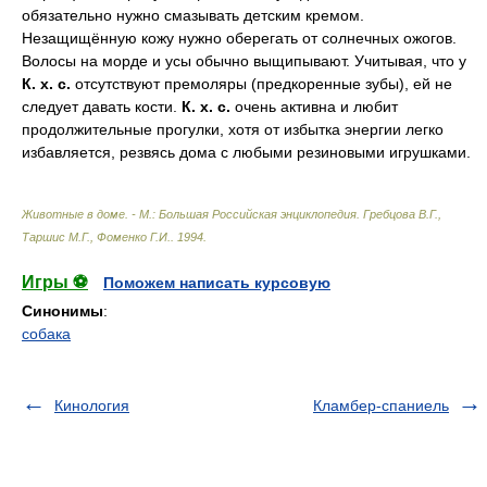
обязательно нужно смазывать детским кремом.
Незащищённую кожу нужно оберегать от солнечных ожогов.
Волосы на морде и усы обычно выщипывают. Учитывая, что у
К.
х.
с.
отсутствуют премоляры (предкоренные зубы), ей не
следует давать кости.
К.
х.
с.
очень активна и любит
продолжительные прогулки, хотя от избытка энергии легко
избавляется, резвясь дома с любыми резиновыми игрушками.
Животные в доме. - М.: Большая Российская энциклопедия
.
Гребцова В.Г.,
Таршис М.Г., Фоменко Г.И.
.
1994
.
Игры ⚽
Поможем написать курсовую
Синонимы
:
собака
Кинология
Кламбер-спаниель