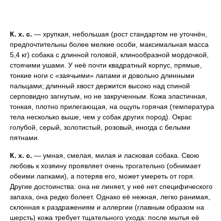
К.
х.
с.
— хрупкая, небольшая (рост стандартом не уточнён,
предпочтительны более мелкие особи, максимальная масса
5,4 кг) собака с длинной головой, клинообразной мордочкой,
стоячими ушами. У неё почти квадратный корпус, прямые,
тонкие ноги с «заячьими» лапами и довольно длинными
пальцами; длинный хвост держится высоко над спиной
серповидно загнутым, но не закрученным. Кожа эластичная,
тонкая, плотно прилегающая, на ощупь горячая (температура
тела несколько выше, чем у собак других пород). Окрас
голубой, серый, золотистый, розовый, иногда с белыми
пятнами.
К.
х.
с.
— умная, смелая, милая и ласковая собака. Свою
любовь к хозяину проявляет очень трогательно (обнимает
обеими лапками), а потеряв его, может умереть от горя.
Другие достоинства: она не линяет, у неё нет специфического
запаха, она редко болеет. Однако её нежная, легко ранимая,
склонная к раздражениям и аллергии (главным образом на
шерсть) кожа требует тщательного ухода: после мытья её