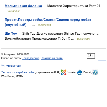
Мальтийская болонка
— Мальтезе Характеристики Рост 21 …
Википедия
Проект:Породы собак/Списки/Список пород собак
(служебный)
— …
Википедия
Ши Тсу
— Shih Tzu Другие названия Shi tsu Где популярна
Великобритания Происхождение Тибет Х …
Википедия
© Академик, 2000-2026
18+
Обратная связь:
Техподдержка
,
Реклама на сайте
👣 Путешествия
Экспорт словарей на сайты
, сделанные на PHP,
Joomla,
Drupal,
WordPress, MODx.