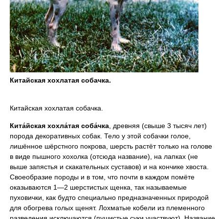
Китайская хохлатая собачка.
Китайская хохлатая собачка.
Кита́йская хохла́тая соба́чка
, древняя (свыше 3 тысяч лет)
порода декоративных собак. Тело у этой собачки голое,
лишённое шёрстного покрова, шерсть растёт только на голове
в виде пышного хохолка (отсюда название), на лапках (не
выше запястья и скакательных суставов) и на кончике хвоста.
Своеобразие породы и в том, что почти в каждом помёте
оказываются 1—2 шерстистых щенка, так называемые
пуховички, как будто специально предназначенных природой
для обогрева голых щенят. Лохматые кобели из племенного
разведения исключаются (пушистые суки участвуют). Название