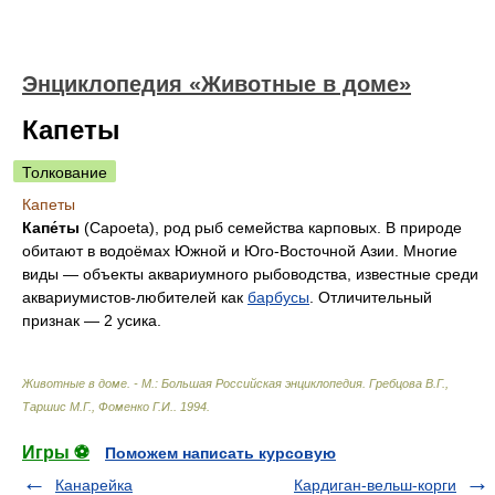
Энциклопедия «Животные в доме»
Капеты
Толкование
Капеты
Капе́ты
(Capoeta), род рыб семейства карповых. В природе
обитают в водоёмах Южной и Юго-Восточной Азии. Многие
виды — объекты аквариумного рыбоводства, известные среди
аквариумистов-любителей как
барбусы
. Отличительный
признак — 2 усика.
Животные в доме. - М.: Большая Российская энциклопедия
.
Гребцова В.Г.,
Таршис М.Г., Фоменко Г.И.
.
1994
.
Игры ⚽
Поможем написать курсовую
Канарейка
Кардиган-вельш-корги