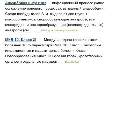
Анаэро́бная инфе́кция
— инфекционный процесс (чаще
осложнение раневого процесса), вызванный анаэробами.
Среди возбудителей А. и. выделяют две группы
микроорганизмов: спорообразующие анаэробы, или
клостридии, и неспорообразующие (неклостридиальные)
анаэробы (см.… …
Медицинская энциклопедия
МКБ-10: Класс XI
— Международная классификация
болезней 10 го пересмотра (МКБ 10) Класс I Некоторые
инфекционные и паразитарные болезни Класс II
Новообразования Класс III Болезни крови, кроветворных
органов и отдельные нарушен …
Википедия