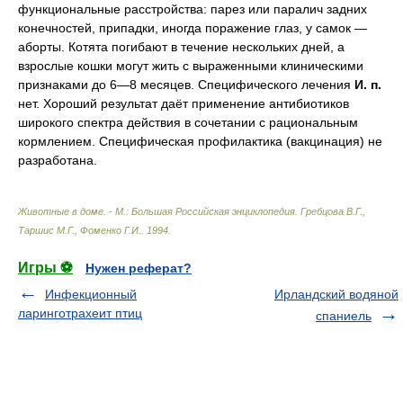
функциональные расстройства: парез или паралич задних
конечностей, припадки, иногда поражение глаз, у самок —
аборты. Котята погибают в течение нескольких дней, а
взрослые кошки могут жить с выраженными клиническими
признаками до 6—8 месяцев. Специфического лечения
И.
п.
нет. Хороший результат даёт применение антибиотиков
широкого спектра действия в сочетании с рациональным
кормлением. Специфическая профилактика (вакцинация) не
разработана.
Животные в доме. - М.: Большая Российская энциклопедия
.
Гребцова В.Г.,
Таршис М.Г., Фоменко Г.И.
.
1994
.
Игры ⚽
Нужен реферат?
Инфекционный
Ирландский водяной
ларинготрахеит птиц
спаниель