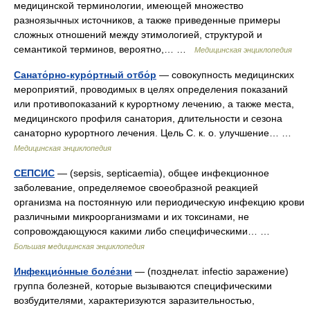
медицинской терминологии, имеющей множество
разноязычных источников, а также приведенные примеры
сложных отношений между этимологией, структурой и
семантикой терминов, вероятно,… …
Медицинская энциклопедия
Санато́рно-куро́ртный отбо́р
— совокупность медицинских
мероприятий, проводимых в целях определения показаний
или противопоказаний к курортному лечению, а также места,
медицинского профиля санатория, длительности и сезона
санаторно курортного лечения. Цель С. к. о. улучшение… …
Медицинская энциклопедия
СЕПСИС
— (sepsis, septicaemia), общее инфекционное
заболевание, определяемое своеобразной реакцией
организма на постоянную или периодическую инфекцию крови
различными микроорганизмами и их токсинами, не
сопровождающуюся какими либо специфическими… …
Большая медицинская энциклопедия
Инфекцио́нные боле́зни
— (позднелат. infectio заражение)
группа болезней, которые вызываются специфическими
возбудителями, характеризуются заразительностью,