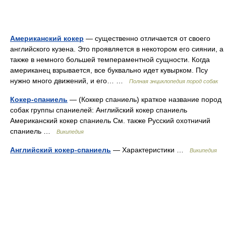
Американский кокер
— существенно отличается от своего
английского кузена. Это проявляется в некотором его сиянии, а
также в немного большей темпераментной сущности. Когда
американец взрывается, все буквально идет кувырком. Псу
нужно много движений, и его… …
Полная энциклопедия пород собак
Кокер-спаниель
— (Коккер спаниель) краткое название пород
собак группы спаниелей: Английский кокер спаниель
Американский кокер спаниель См. также Русский охотничий
спаниель …
Википедия
Английский кокер-спаниель
— Характеристики …
Википедия