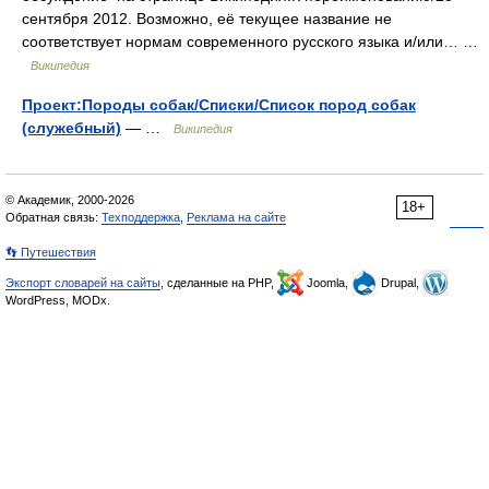
сентября 2012. Возможно, её текущее название не
соответствует нормам современного русского языка и/или… …
Википедия
Проект:Породы собак/Списки/Список пород собак
(служебный)
— …
Википедия
© Академик, 2000-2026
18+
Обратная связь:
Техподдержка
,
Реклама на сайте
👣 Путешествия
Экспорт словарей на сайты
, сделанные на PHP,
Joomla,
Drupal,
WordPress, MODx.