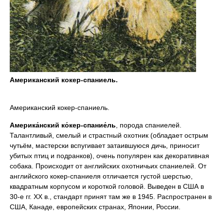
Американский кокер-спаниель.
Американский кокер-спаниель.
Америка́нский ко́кер-спание́ль
, порода спаниелей.
Талантливый, смелый и страстный охотник (обладает острым
чутьём, мастерски вспугивает затаившуюся дичь, приносит
убитых птиц и подранков), очень популярен как декоративная
собака. Происходит от английских охотничьих спаниелей. От
английского кокер-спаниеля отличается густой шерстью,
квадратным корпусом и короткой головой. Выведен в США в
30-е гг. XX в., стандарт принят там же в 1945. Распространен в
США, Канаде, европейских странах, Японии, России.