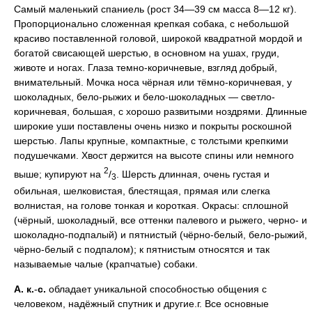
Самый маленький спаниель (рост 34—39 см масса 8—12 кг).
Пропорционально сложенная крепкая собака, с небольшой
красиво поставленной головой, широкой квадратной мордой и
богатой свисающей шерстью, в основном на ушах, груди,
животе и ногах. Глаза темно-коричневые, взгляд добрый,
внимательный. Мочка носа чёрная или тёмно-коричневая, у
шоколадных, бело-рыжих и бело-шоколадных — светло-
коричневая, большая, с хорошо развитыми ноздрями. Длинные
широкие уши поставлены очень низко и покрыты роскошной
шерстью. Лапы крупные, компактные, с толстыми крепкими
подушечками. Хвост держится на высоте спины или немного
2
выше; купируют на
/
. Шерсть длинная, очень густая и
3
обильная, шелковистая, блестящая, прямая или слегка
волнистая, на голове тонкая и короткая. Окрасы: сплошной
(чёрный, шоколадный, все оттенки палевого и рыжего, черно- и
шоколадно-подпалый) и пятнистый (чёрно-белый, бело-рыжий,
чёрно-белый с подпалом); к пятнистым относятся и так
называемые чалые (крапчатые) собаки.
А.
к.
-
с.
обладает уникальной способностью общения с
человеком, надёжный спутник и другие.г. Все основные