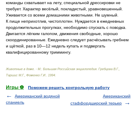
команды схватывает на лету, специальной дрессировки не
требует. Характер весёлый, покладистый, уравновешенный.
Уживается со всеми домашними животными. Не шумный.
К пище неприхотлив, чистоплотен. Нуждается в ежедневных
продолжительных прогулках, необходимо спускать с поводка.
Двигается лёгким галопом, движения свободные, хорошо
скоординированные. Ежедневно следует расчёсывать гребнем
и щёткой, раз в 10—12 недель купать и подвергать
квалифицированному триммингу.
Животные в доме. - М.: Большая Российская энциклопедия
.
Гребцова В.Г.,
Таршис М.Г., Фоменко Г.И.
.
1994
.
Игры ⚽
Поможем решить контрольную работу
Американский водяной
Американский
спаниель
стаффордширский терьер