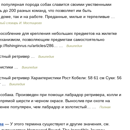
 популярная порода собак славится своими умственными
ь до 200 разных команд, что позволяет им быть
в доме, так и на работе. Преданные, милые и терпеливые …
вый словарь И. Мостицкого
особление для крепления небольших предметов на жилетке
еханизмом, позволяющим предметам самостоятельно
://fishinginrus.ru/articles/286… …
Википедия
стный ретривер …
Википедия
ристики …
Википедия
ный ретривер Характеристики Рост Кобели: 58 61 см Суки: 56
 кг …
Википедия
собака. Произведен при помощи лабрадор ретривера, колли и
в прямой шерсти и черном окрасе. Вынослив при охоте на
 Менее популярен, чем лабрадор и золотистый… …
Полная
ие
— У этого термина существуют и другие значения, см.