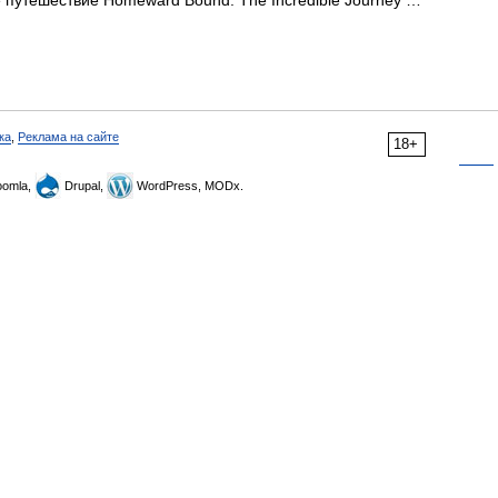
 путешествие Homeward Bound: The Incredible Journey …
ка
,
Реклама на сайте
18+
omla,
Drupal,
WordPress, MODx.