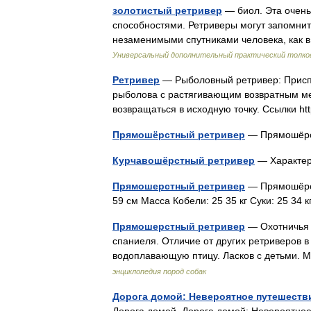
золотистый ретривер
— биол. Эта очень
способностями. Ретриверы могут запомнит
незаменимыми спутниками человека, как 
Универсальный дополнительный практический толко
Ретривер
— Рыболовный ретривер: Присп
рыболова с растягивающим возвратным м
возвращаться в исходную точку. Ссылки http
Прямошёрстный ретривер
— Прямошёр
Курчавошёрстный ретривер
— Характе
Прямошерстный ретривер
— Прямошёрст
59 см Масса Кобели: 25 35 кг Суки: 25 34
Прямошерстный ретривер
— Охотничья 
спаниеля. Отличие от других ретриверов 
водоплавающую птицу. Ласков с детьми.
энциклопедия пород собак
Дорога домой: Невероятное путешеств