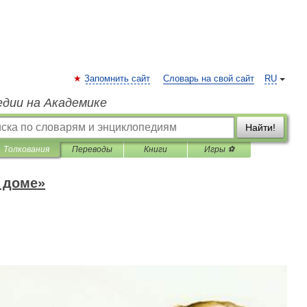
Запомнить сайт
Словарь на свой сайт
RU
едии на Академике
Найти!
Толкования
Переводы
Книги
Игры ⚽
 доме»