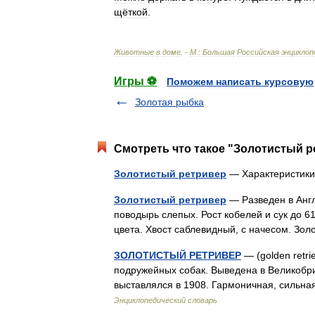
щёткой
.
Животные
в
доме
. -
М
.
:
Большая
Российская
энциклоп
Игры ⚽
Поможем написать курсовую
Золотая рыбка
Смотреть что такое "Золотистый р
Золотистый ретривер
— Характеристик
Золотистый ретривер
— Разведен в Англ
поводырь слепых. Рост кобелей и сук до 61
цвета. Хвост саблевидный, с начесом. З
ЗОЛОТИСТЫЙ РЕТРИВЕР
— (golden retri
подружейных собак. Выведена в Великобри
выставлялся в 1908. Гармоничная, сильна
Энциклопедический словарь