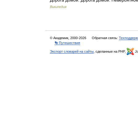
Дорога домой. Дорога домой: Невероятное
Википедия
© Академик, 2000-2026
Обратная связь:
Техподдерж
👣 Путешествия
Экспорт словарей на сайты
, сделанные на PHP,
Jo