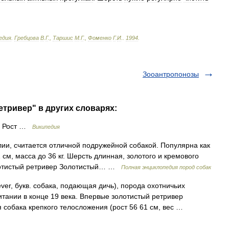
едия
.
Гребцова
В
.
Г
.,
Таршис
М
.
Г
.,
Фоменко
Г
.
И
.
.
1994
.
Зооантропонозы
етривер" в других словарях:
и Рост …
Википедия
ии, считается отличной подружейной собакой. Популярна как
 см, масса до 36 кг. Шерсть длинная, золотого и кремового
олотистый ретривер Золотистый… …
Полная энциклопедия пород собак
ever, букв. собака, подающая дичь), порода охотничьих
тании в конце 19 века. Впервые золотистый ретривер
я собака крепкого телосложения (рост 56 61 см, вес …