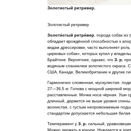
Золотистый
ретривер
.
Золотистый
ретривер
.
Золоти́стый
ретри́вер
,
порода
собак
из
обладает
врождённой
способностью
к
апо
видам
дрессировки
,
часто
выполняет
роль
цирковых
собак
»,
которых
купил
у
владель
Брайтоне
.
Вероятнее
,
однако
,
что
З
.
р
.
пр
водяным
спаниелем
золотистого
окраса
.
С
США
,
Канаде
,
Великобритании
и
другие
.
ги
Гармонично
сложенная
,
мускулистая
,
подв
27
—
36
,
5
кг
.
Голова
с
мощной
широкой
мор
расставленные
.
Мочка
носа
чёрная
.
Уши
с
длинный
,
держится
не
выше
уровня
спины
волнистая
,
с
густым
непромокаемым
подш
стандартом
допускается
небольшая
белая
Темперамент
у
З
.
р
.
сильный
,
уравновеше
Можно
держать
в
конуре
.
Нуждается
в
дли