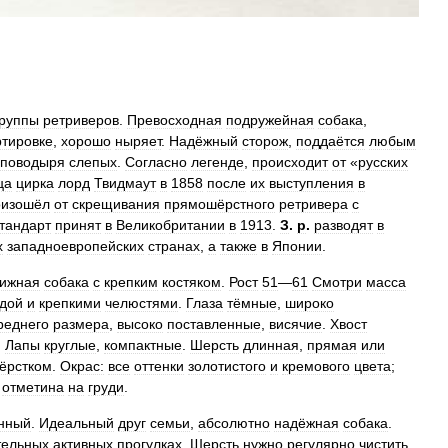
группы
ретриверов
.
Превосходная
подружейная
собака
,
ртировке
,
хорошо
ныряет
.
Надёжный
сторож
,
поддаётся
любым
поводыря
слепых
.
Согласно
легенде
,
происходит
от
«
русских
ца
цирка
лорд
Твидмаут
в
1858
после
их
выступления
в
оизошёл
от
скрещивания
прямошёрстного
ретривера
с
тандарт
принят
в
Великобритании
в
1913
.
З
.
р
.
разводят
в
х
западноевропейских
странах
,
а
также
в
Японии
.
ижная
собака
с
крепким
костяком
.
Рост
51
—
61
Смотри
масса
дой
и
крепкими
челюстями
.
Глаза
тёмные
,
широко
реднего
размера
,
высоко
поставленные
,
висячие
.
Хвост
.
Лапы
круглые
,
компактные
.
Шерсть
длинная
,
прямая
или
ёрстком
.
Окрас:
все
оттенки
золотистого
и
кремового
цвета
;
отметина
на
груди
.
нный
.
Идеальный
друг
семьи
,
абсолютно
надёжная
собака
.
тельных
активных
прогулках
.
Шерсть
нужно
регулярно
чистить