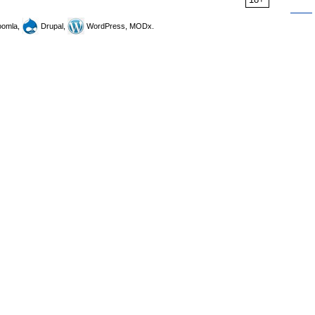
omla,
Drupal,
WordPress, MODx.