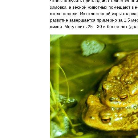
Чтобы
получить
приплод
Ж
.
отечественной
зимовки
,
а
весной
животных
помещают
в
н
около
недели
.
Из
отложенной
икры
голова
развитие
завершается
примерно
за
1
,
5
ме
жизни
.
Могут
жить
25
—
30
и
более
лет
(
дол