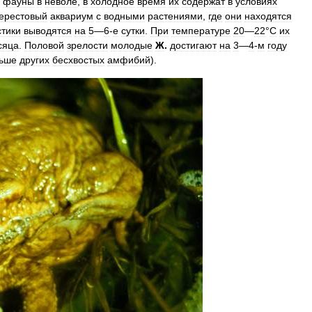
фауны
в
неволе
,
в
холодное
время
их
содержат
в
условиях
ерестовый
аквариум
с
водными
растениями
,
где
они
находятся
стики
выводятся
на
5
—
6
-
е
сутки
.
При
температуре
20
—
22
°
C
их
сяца
.
Половой
зрелости
молодые
Ж
.
достигают
на
3
—
4
-
м
году
ьше
других
бесхвостых
амфибий
).