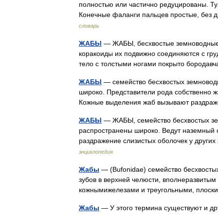
полностью или частично редуцированы. Ту
Конечные фаланги пальцев простые, без д
словарь
ЖАБЫ
— ЖАБЫ, бесхвостые земноводные, с
коракоиды их подвижно соединяются с гру
тело с толстыми ногами покрыто бородав
ЖАБЫ
— семейство бесхвостых земноводны
широко. Представители рода собственно ж
Кожные выделения жаб вызывают раздра
ЖАБЫ
— ЖАБЫ, семейство бесхвостых зем
распространены широко. Ведут наземный 
раздражение слизистых оболочек у други
энциклопедия
Жабы
— (Bufonidae) семейство бесхвостых
зубов в верхней челюсти, вполнеразвиты
кожнымижелезами и треугольными, плос
Жабы
— У этого термина существуют и д