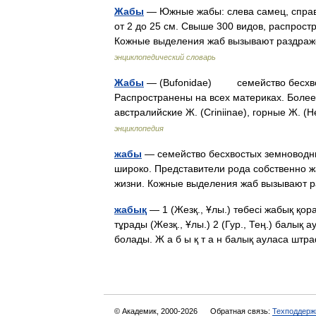
Жабы
— Южные жабы: слева самец, справ
от 2 до 25 см. Свыше 300 видов, распрос
Кожные выделения жаб вызывают раздра
энциклопедический словарь
Жабы
— (Bufonidae) семейство бесхвос
Распространены на всех материках. Более
австралийские Ж. (Criniinae), горные Ж.
энциклопедия
жабы
— семейство бесхвостых земноводны
широко. Представители рода собственно ж
жизни. Кожные выделения жаб вызывают 
жабық
— 1 (Жезқ., Ұлы.) төбесі жабық қора
тұрады (Жезқ., Ұлы.) 2 (Гур., Тең.) балық а
болады. Ж а б ы қ т а н балық ауласа шт
© Академик, 2000-2026
Обратная связь:
Техподдерж