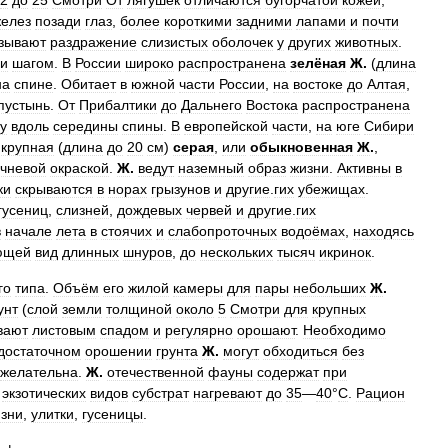
2
до
25
Смотри
От
лягушек
отличаются
бугорчатой
кожей
,
елез
позади
глаз
,
более
короткими
задними
лапами
и
почти
зывают
раздражение
слизистых
оболочек
у
других
животных
.
и
шагом
.
В
России
широко
распространена
зелёная
Ж
.
(
длина
на
спине
.
Обитает
в
южной
части
России
,
на
востоке
до
Алтая
,
пустынь
.
От
Прибалтики
до
Дальнего
Востока
распространена
у
вдоль
середины
спины
.
В
европейской
части
,
на
юге
Сибири
крупная
(
длина
до
20
см
)
серая
,
или
обыкновенная
Ж
.
,
ичневой
окраской
.
Ж
.
ведут
наземный
образ
жизни
.
Активны
в
ки
скрываются
в
норах
грызунов
и
другие
.
гих
убежищах
.
гусениц
,
слизней
,
дождевых
червей
и
другие
.
гих
в
начале
лета
в
стоячих
и
слабопроточных
водоёмах
,
находясь
ющей
вид
длинных
шнуров
,
до
нескольких
тысяч
икринок
.
го
типа
.
Объём
его
жилой
камеры
для
пары
небольших
Ж
.
унт
(
слой
земли
толщиной
около
5
Смотри
для
крупных
вают
листовым
спадом
и
регулярно
орошают
.
Необходимо
достаточном
орошении
грунта
Ж
.
могут
обходиться
без
желательна
.
Ж
.
отечественной
фауны
содержат
при
экзотических
видов
субстрат
нагревают
до
35
—
40
°
C
.
Рацион
изни
,
улитки
,
гусеницы
.