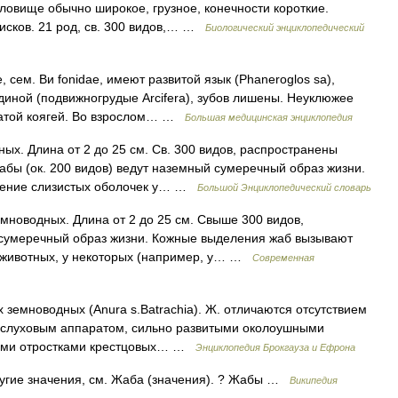
ловище обычно широкое, грузное, конечности короткие.
исков. 21 род, св. 300 видов,… …
Биологический энциклопедический
ем. Ви fonidae, имеют развитой язык (Phaneroglos sa),
диной (подвижногрудые Arcifera), зубов лишены. Неуклюжее
чатой коягей. Во взрослом… …
Большая медицинская энциклопедия
х. Длина от 2 до 25 см. Св. 300 видов, распространены
абы (ок. 200 видов) ведут наземный сумеречный образ жизни.
жение слизистых оболочек у… …
Большой Энциклопедический словарь
новодных. Длина от 2 до 25 см. Свыше 300 видов,
сумеречный образ жизни. Кожные выделения жаб вызывают
х животных, у некоторых (например, у… …
Современная
 земноводных (Anura s.Batrachia). Ж. отличаются отсутствием
м слуховым аппаратом, сильно развитыми околоушными
кими отростками крестцовых… …
Энциклопедия Брокгауза и Ефрона
ругие значения, см. Жаба (значения). ? Жабы …
Википедия