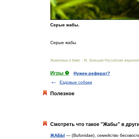
Серые
жабы
.
Серые
жабы
.
Животные
в
доме
. -
М
.
:
Большая
Российская
энциклоп
Игры ⚽
Нужен реферат?
Ездовые собаки
Полезное
Смотреть что такое "Жабы" в друг
ЖАБЫ
— (Bufonidae), семейство бесхвост