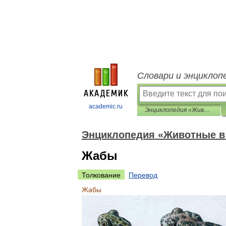
Словари и энциклоп
academic.ru
Энциклопедия «Животные в доме»
Энциклопедия «Животные в
Жабы
Толкование
Перевод
Жабы