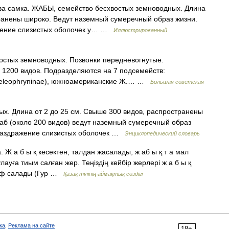
а самка. ЖАБЫ, семейство бесхвостых земноводных. Длина
транены широко. Ведут наземный сумеречный образ жизни.
жение слизистых оболочек у… …
Иллюстрированный
тых земноводных. Позвонки передневогнутые.
 1200 видов. Подразделяются на 7 подсемейств:
 (Heleophryninae), южноамериканские Ж.… …
Большая советская
х. Длина от 2 до 25 см. Свыше 300 видов, распространены
аб (около 200 видов) ведут наземный сумеречный образ
раздражение слизистых оболочек …
Энциклопедический словарь
. Ж а б ы қ кесектен, талдан жасалады, ж аб ы қ т а мал
улауға тиым салған жер. Теңіздің кейбір жерлері ж а б ы қ
раф салады (Гур …
Қазақ тілінің аймақтық сөздігі
ка
,
Реклама на сайте
18+