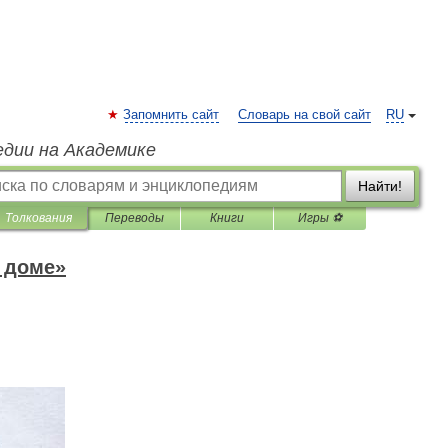
Запомнить сайт
Словарь на свой сайт
RU
едии на Академике
Найти!
Толкования
Переводы
Книги
Игры ⚽
 доме»