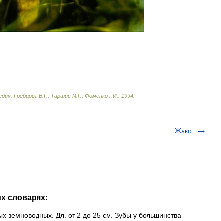
едия
.
Гребцова
В
.
Г
.,
Таршис
М
.
Г
.,
Фоменко
Г
.
И
.
.
1994
.
Жако
их словарях:
ых земноводных. Дл. от 2 до 25 см. Зубы у большинства