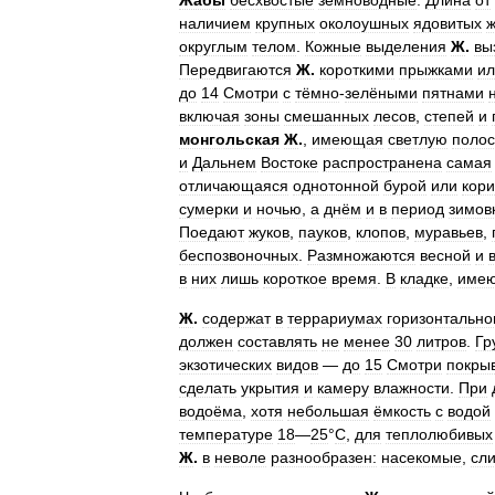
Жа́бы
бесхвостые
земноводные
.
Длина
от
наличием
крупных
околоушных
ядовитых
ж
округлым
телом
.
Кожные
выделения
Ж
.
вы
Передвигаются
Ж
.
короткими
прыжками
ил
до
14
Смотри
с
тёмно
-
зелёными
пятнами
включая
зоны
смешанных
лесов
,
степей
и
монгольская
Ж
.
,
имеющая
светлую
полос
и
Дальнем
Востоке
распространена
самая
отличающаяся
однотонной
бурой
или
кор
сумерки
и
ночью
,
а
днём
и
в
период
зимов
Поедают
жуков
,
пауков
,
клопов
,
муравьев
,
беспозвоночных
.
Размножаются
весной
и
в
них
лишь
короткое
время
.
В
кладке
,
име
Ж
.
содержат
в
террариумах
горизонтально
должен
составлять
не
менее
30
литров
.
Гр
экзотических
видов
—
до
15
Смотри
покры
сделать
укрытия
и
камеру
влажности
.
При
водоёма
,
хотя
небольшая
ёмкость
с
водой
температуре
18
—
25
°
C
,
для
теплолюбивых
Ж
.
в
неволе
разнообразен:
насекомые
,
сл