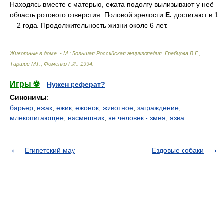
Находясь вместе с матерью, ежата подолгу вылизывают у неё
область ротового отверстия. Половой зрелости
Е.
достигают в 1
—2 года. Продолжительность жизни около 6 лет.
Животные в доме. - М.: Большая Российская энциклопедия
.
Гребцова В.Г.,
Таршис М.Г., Фоменко Г.И.
.
1994
.
Игры ⚽
Нужен реферат?
Синонимы
:
барьер
,
ежак
,
ежик
,
ежонок
,
животное
,
заграждение
,
млекопитающее
,
насмешник
,
не человек - змея
,
язва
Египетский мау
Ездовые собаки