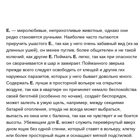
Е.
— миролюбивые, неприхотливые животные, однако они
редко становятся ручными. Наиболее часто пытаются
приручить ушастого
Е.
, так как у него очень забавный вид (из-за
длинных ушей), он менее пуглив, более общителен и не такой
колючий, как другие
Е.
Поймать
Е.
легко, так как при опасности
он сворачивается в шар и замирает. Пойманного зверька
прежде всего следует освободить от клещей и другие.гих
наружных паразитов, которых у него бывает довольно много.
Содержать
Е.
лучше в просторной вольере на открытом
воздухе, так как в квартире он причиняет немало беспокойства
своей беготнёй (особенно по ночам), создаёт беспорядок,
может залезть в узкую щель, например, между секциями
батарей отопления, откуда не всегда может выбраться,
выпасть из окна или с балкона, так как не чувствует и не боится
высоты. Убежищем для
Е.
может служить перевёрнутый вверх
дном ящик без одной стенки, который ставят в вольеру, клетку
или более просторный ящик и оснащают мягкой подстилкой.