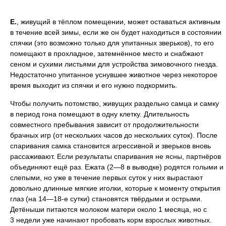
Е.
, живущий в тёплом помещении, может оставаться активным
в течение всей зимы, если же он будет находиться в состоянии
спячки (это возможно только для упитанных зверьков), то его
помещают в прохладное, затемнённое место и снабжают
сеном и сухими листьями для устройства зимовочного гнезда.
Недостаточно упитанное уснувшее животное через некоторое
время выходит из спячки и его нужно подкормить.
Чтобы получить потомство, живущих раздельно самца и самку
в период гона помещают в одну клетку. Длительность
совместного пребывания зависит от продолжительности
брачных игр (от нескольких часов до нескольких суток). После
спаривания самка становится агрессивной и зверьков вновь
рассаживают. Если результаты спаривания не ясны, партнёров
объединяют ещё раз. Ежата (2—8 в выводке) родятся голыми и
слепыми, но уже в течение первых суток у них вырастают
довольно длинные мягкие иголки, которые к моменту открытия
глаз (на 14—18-е сутки) становятся твёрдыми и острыми.
Детёныши питаются молоком матери около 1 месяца, но с
3 недели уже начинают пробовать корм взрослых животных.