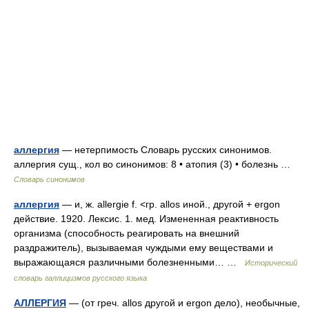
аллергия
— нетерпимость Словарь русских синонимов.
аллергия сущ., кол во синонимов: 8 • атопия (3) • болезнь …
Словарь синонимов
аллергия
— и, ж. allergie f. <гр. allos иной., другой + ergon
действие. 1920. Лексис. 1. мед. Измененная реактивность
организма (способность реагировать на внешний
раздражитель), вызываемая чуждыми ему веществами и
выражающаяся различными болезненными… …
Исторический
словарь галлицизмов русского языка
АЛЛЕРГИЯ
— (от греч. allos другой и ergon дело), необычные,