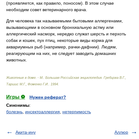
(проявляется, как правило, поносом). В этом случае
необходим совет ветеринарного врача.
Для человека так называемыми бытовыми аллергенами,
вызывающими в основном бронхиальную астму или
аллергический насморк, нередко служат шерсть и перхоть
собак и кошек, пух птиц, некоторые виды корма для
аквариумных рыб (например, рачки-дафнии). Людям,
реагирующим на них, не следует заводить домашних
животных.
Животные в доме. - М.: Большая Российская энциклопедия
.
Гребцова В.Г.,
Таршис М.Г., Фоменко Г.И.
.
1994
.
Игры ⚽
Нужен реферат?
Синонимы
:
болезнь
,
инсектоаллергия
,
нетерпимость
Акита-ину
Аллюр