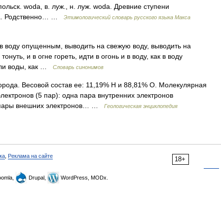
 польск. woda, в. луж., н. луж. woda. Древние ступени
ра. Родственно… …
Этимологический словарь русского языка Макса
 в воду опущенным, выводить на свежую воду, выводить на
онуть, и в огне гореть, идти в огонь и в воду, как в воду
апли воды, как …
Словарь синонимов
рода. Весовой состав ее: 11,19% Н и 88,81% О. Молекулярная
электронов (5 пар): одна пара внутренних электронов
е пары внешних электронов… …
Геологическая энциклопедия
ка
,
Реклама на сайте
18+
omla,
Drupal,
WordPress, MODx.