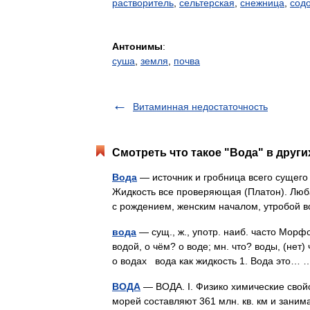
растворитель
,
сельтерская
,
снежница
,
сод
Антонимы
:
суша
,
земля
,
почва
Витаминная недостаточность
Смотреть что такое "Вода" в други
Вода
— источник и гробница всего сущего
Жидкость все проверяющая (Платон). Люб
с рождением, женским началом, утробой 
вода
— сущ., ж., употр. наиб. часто Морфо
водой, о чём? о воде; мн. что? воды, (нет)
о водах вода как жидкость 1. Вода это
ВОДА
— ВОДА. I. Физико химические свойс
морей составляют 361 млн. кв. км и заним