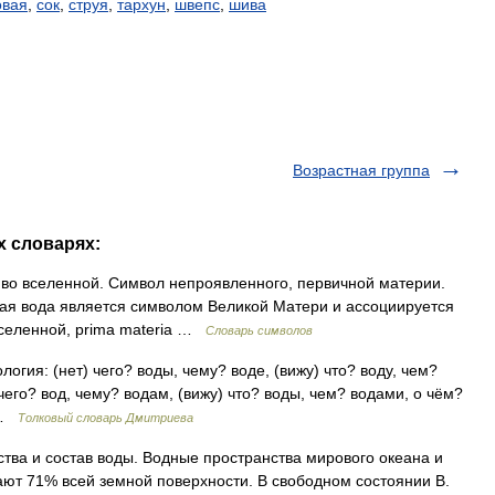
овая
,
сок
,
струя
,
тархун
,
швепс
,
шива
Возрастная группа
х словарях:
 во вселенной. Символ непроявленного, первичной материи.
ая вода является символом Великой Матери и ассоциируется
вселенной, prima materia …
Словарь символов
логия: (нет) чего? воды, чему? воде, (вижу) что? воду, чем?
 чего? вод, чему? водам, (вижу) что? воды, чем? водами, о чём?
… …
Толковый словарь Дмитриева
тва и состав воды. Водные пространства мирового океана и
ают 71% всей земной поверхности. В свободном состоянии В.