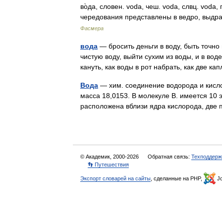
во̀да, словен. voda, чеш. voda, слвц. voda,
чередования представлены в ведро, выд
Фасмера
вода
— бросить деньги в воду, быть точно
чистую воду, выйти сухим из воды, и в воде т
кануть, как воды в рот набрать, как две к
Вода
— хим. соединение водорода и кисло
масса 18,0153. В молекуле В. имеется 10 
расположена вблизи ядра кислорода, дв
© Академик, 2000-2026
Обратная связь:
Техподдерж
👣 Путешествия
Экспорт словарей на сайты
, сделанные на PHP,
Jo