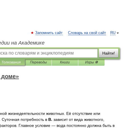
Запомнить сайт
Словарь на свой сайт
RU
едии на Академике
Найти!
Толкования
Переводы
Книги
Игры ⚽
 доме»
ной
жизнедеятельности
животных
.
Её
отсутствие
или
.
Суточная
потребность
в
В
.
зависит
от
вида
животного
,
факторов
.
Главное
условие
—
вода
постоянно
должна
быть
в