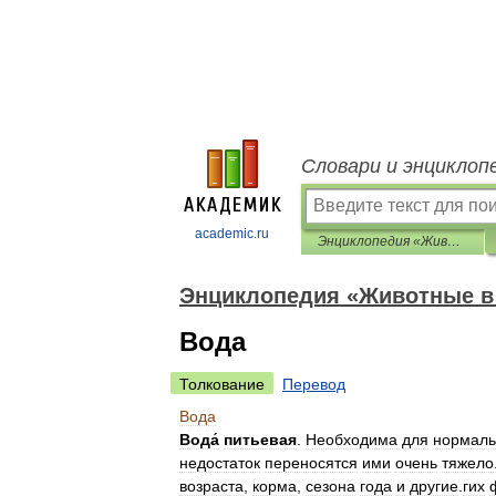
Словари и энциклоп
academic.ru
Энциклопедия «Животные в доме»
Энциклопедия «Животные в
Вода
Толкование
Перевод
Вода
Вода́
питьевая
.
Необходима
для
нормаль
недостаток
переносятся
ими
очень
тяжело
возраста
,
корма
,
сезона
года
и
другие
.
гих