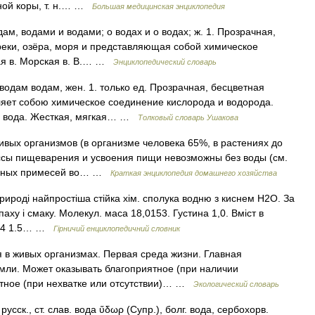
ной коры, т. н.… …
Большая медицинская энциклопедия
дам, водами и водами; о водах и о водах; ж. 1. Прозрачная,
реки, озёра, моря и представляющая собой химическое
ая в. Морская в. В.… …
Энциклопедический словарь
водам водам, жен. 1. только ед. Прозрачная, бесцветная
вляет собою химическое соединение кислорода и водорода.
ая вода. Жесткая, мягкая… …
Толковый словарь Ушакова
вых организмов (в организме человека 65%, в растениях до
ссы пищеварения и усвоения пищи невозможны без воды (см.
личных примесей во… …
Краткая энциклопедия домашнего хозяйства
ироді найпростіша стійка хім. сполука водню з киснем Н2О. За
аху і смаку. Молекул. маса 18,0153. Густина 1,0. Вміст в
 1,4 1.5… …
Гірничий енциклопедичний словник
в живых организмах. Первая среда жизни. Главная
емли. Может оказывать благоприятное (при наличии
ятное (при нехватке или отсутствии)… …
Экологический словарь
русск., ст. слав. вода ὕδωρ (Супр.), болг. вода, сербохорв.