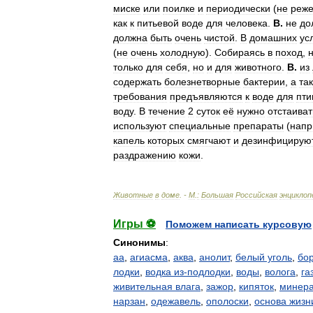
миске
или
поилке
и
периодически
(
не
реж
как
к
питьевой
воде
для
человека
.
В
.
не
до
должна
быть
очень
чистой
.
В
домашних
ус
(
не
очень
холодную
).
Собираясь
в
поход
,
только
для
себя
,
но
и
для
животного
.
В
.
из
содержать
болезнетворные
бактерии
,
а
та
требования
предъявляются
к
воде
для
пти
воду
.
В
течение
2
суток
её
нужно
отстаиват
используют
специальные
препараты
(
напр
капель
которых
смягчают
и
дезинфицирую
раздражению
кожи
.
Животные
в
доме
. -
М
.
:
Большая
Российская
энциклоп
Игры ⚽
Поможем написать курсовую
Синонимы
:
аа
,
агиасма
,
аква
,
анолит
,
белый уголь
,
бо
лодки
,
водка из-подлодки
,
воды
,
волога
,
га
живительная влага
,
зажор
,
кипяток
,
минера
нарзан
,
одежавель
,
ополоски
,
основа жизн