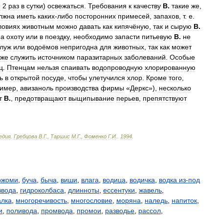
е
2
раз
в
сутки
)
освежаться
.
Требования
к
качеству
В
.
такие
же
,
лжна
иметь
каких
-
либо
посторонних
примесей
,
запахов
,
т
.
е
.
ловиях
животным
можно
давать
как
кипячёную
,
так
и
сырую
В
.
на
охоту
или
в
поездку
,
необходимо
запасти
питьевую
В
.
не
луж
или
водоёмов
непригодна
для
животных
,
так
как
может
кже
служить
источником
паразитарных
заболеваний
.
Особые
ц
.
Птенцам
нельзя
спаивать
водопроводную
хлорированную
ь
в
открытой
посуде
,
чтобы
улетучился
хлор
.
Кроме
того
,
имер
,
авизаноль
производства
фирмы
«
Деркс
»),
несколько
т
В
.
,
предотвращают
выщипывание
перьев
,
препятствуют
едия
.
Гребцова
В
.
Г
.,
Таршис
М
.
Г
.,
Фоменко
Г
.
И
.
.
1994
.
ржоми
,
буча
,
быча
,
виши
,
влага
,
водица
,
водичка
,
водка из-под
звода
,
гидроколбаса
,
длинноты
,
ессентуки
,
жавель
,
лка
,
многоречивость
,
многословие
,
моряна
,
наледь
,
напиток
,
и
,
поливода
,
промвода
,
промои
,
разводье
,
рассол
,