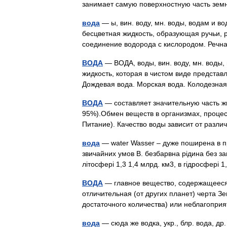
занимает самую поверхностную часть зем
вода
— ы, вин. воду, мн. воды, водам и во
бесцветная жидкость, образующая ручьи, 
соединение водорода с кислородом. Речн
ВОДА
— ВОДА, воды, вин. воду, мн. воды, 
жидкость, которая в чистом виде предста
Дождевая вода. Морская вода. Колодезн
ВОДА
— составляет значительную часть жи
95%).Обмен веществ в организмах, проце
Питание). Качество воды зависит от раз
вода
— water Wasser – дуже поширена в пр
звичайних умов В. безбарвна рідина без зап
літосфері 1,3 1,4 млрд. км3, в гідросфері
ВОДА
— главное вещество, содержащееся 
отличительная (от других планет) черта З
достаточного количества) или неблагопри
вода
— сюда же водка, укр., блр. вода, др. 