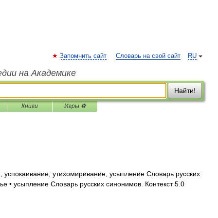
Запомнить сайт
Словарь на свой сайт
RU
едии на Академике
Найти!
Книги
Игры ⚽
, успокаивание, утихомиривание, усыпление Словарь русских
ье • усыпление Словарь русских синонимов. Контекст 5.0