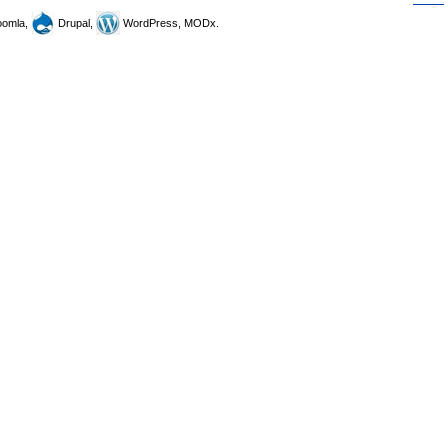
omla,
Drupal,
WordPress, MODx.