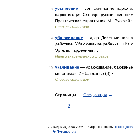
усыпление
— сон, смягчение, наркоти
8
наркотизация Словарь русских синоним
Практический справочник. М.: Русский 
Словарь синонимов
убаю́кивание
— я, ср. Действие по зна
9
действие. Убаюкивание ребенка. □ Из 
Эртель, Гарденины …
Малый академический словарь
укачивание
— убаюкивание, баюканье 
10
синонимов: 2 • баюканье (3) • …
Словарь синонимов
Страницы
Следующая
→
1
2
© Академик, 2000-2026
Обратная связь:
Техподдерж
👣 Путешествия