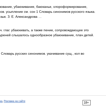
зование, убаюкивание, баюканье, хлороформирование,
ов. усыпление см. сон 1 Словарь синонимов русского языка.
язык. З. Е. Александрова …
ч. глаг. убаюкивать, а также пение, сопровождающее это
куреней слышалось однообразное убаюкивание, плач детей.
Словарь русских синонимов. укачивание сущ., кол во
ка
,
Реклама на сайте
18+