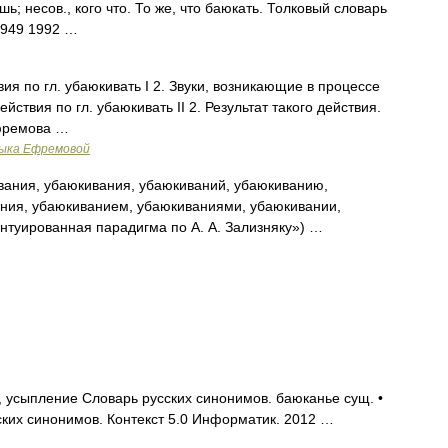
 несов., кого что. То же, что баюкать. Толковый словарь
1949 1992 …
вия по гл. убаюкивать I 2. Звуки, возникающие в процессе
 действия по гл. убаюкивать II 2. Результат такого действия.
Ефремова …
зыка Ефремовой
ания, убаюкивания, убаюкиваний, убаюкиванию,
ния, убаюкиванием, убаюкиваниями, убаюкивании,
нтуированная парадигма по А. А. Зализняку») …
 усыпление Словарь русских синонимов. баюканье сущ. •
ких синонимов. Контекст 5.0 Информатик. 2012 …