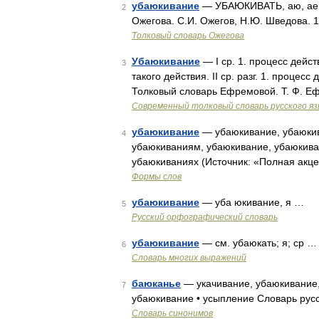
убаюкивание
— УБАЮКИВАТЬ, аю, аешь;
2
Ожегова. С.И. Ожегов, Н.Ю. Шведова. 
Толковый словарь Ожегова
Убаюкивание
— I ср. 1. процесс дейст
3
такого действия. II ср. разг. 1. процесс
Толковый словарь Ефремовой. Т. Ф. 
Современный толковый словарь русского я
убаюкивание
— убаюкивание, убаюкив
4
убаюкиваниям, убаюкивание, убаюкива
убаюкиваниях (Источник: «Полная акце
Формы слов
убаюкивание
— уба юкивание, я …
5
Русский орфографический словарь
убаюкивание
— см. убаюкать; я; ср …
6
Словарь многих выражений
баюканье
— укачивание, убаюкивание,
7
убаюкивание • усыпление Словарь русс
Словарь синонимов