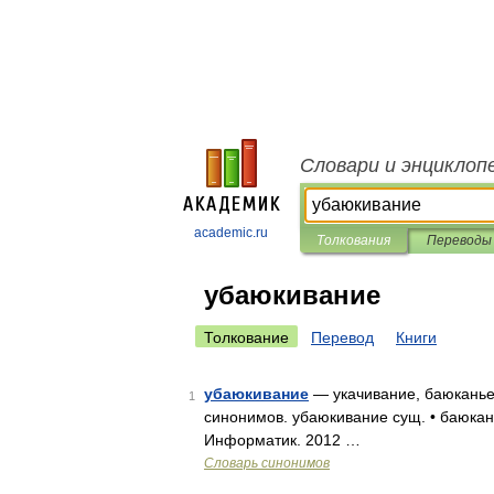
Словари и энциклоп
academic.ru
Толкования
Переводы
убаюкивание
Толкование
Перевод
Книги
убаюкивание
— укачивание, баюканье
1
синонимов. убаюкивание сущ. • баюкан
Информатик. 2012 …
Словарь синонимов