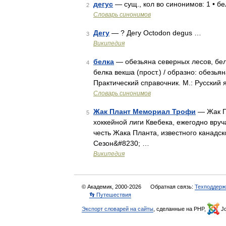
дегус
— сущ., кол во синонимов: 1 • б
2
Словарь синонимов
Дегу
— ? Дегу Octodon degus …
3
Википедия
белка
— обезьяна северных лесов, бело
4
белка векша (прост.) / образно: обезь
Практический справочник. М.: Русский я
Словарь синонимов
Жак Плант Мемориал Трофи
— Жак П
5
хоккейной лиги Квебека, ежегодно вру
честь Жака Планта, известного канадск
Сезон&#8230; …
Википедия
© Академик, 2000-2026
Обратная связь:
Техподдерж
👣 Путешествия
Экспорт словарей на сайты
, сделанные на PHP,
Jo