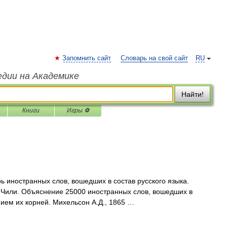
Запомнить сайт
Словарь на свой сайт
RU
едии на Академике
Найти!
Книги
Игры ⚽
 иностранных слов, вошедших в состав русского языка.
в Чили. Объяснение 25000 иностранных слов, вошедших в
нием их корней. Михельсон А.Д., 1865 …