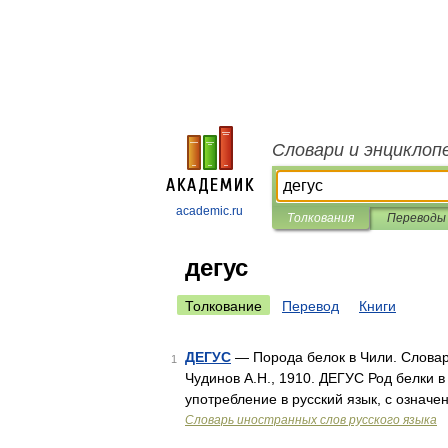
Словари и энциклоп
academic.ru
Толкования
Переводы
дегус
Толкование
Перевод
Книги
ДЕГУС
— Порода белок в Чили. Словарь
1
Чудинов А.Н., 1910. ДЕГУС Род белки 
употребление в русский язык, с означе
Словарь иностранных слов русского языка