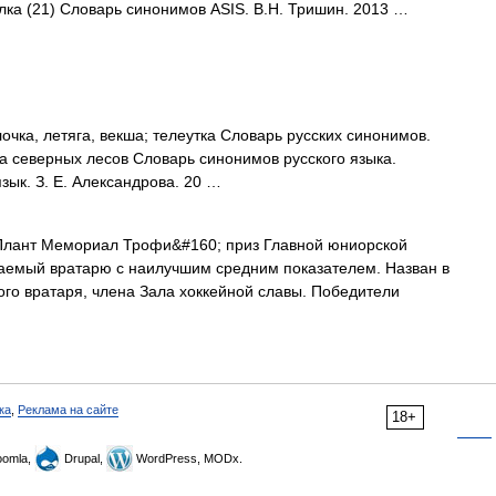
елка (21) Словарь синонимов ASIS. В.Н. Тришин. 2013 …
чка, летяга, векша; телеутка Словарь русских синонимов.
яна северных лесов Словарь синонимов русского языка.
зык. З. Е. Александрова. 20 …
лант Мемориал Трофи&#160; приз Главной юниорской
чаемый вратарю с наилучшим средним показателем. Назван в
ого вратаря, члена Зала хоккейной славы. Победители
ка
,
Реклама на сайте
18+
omla,
Drupal,
WordPress, MODx.