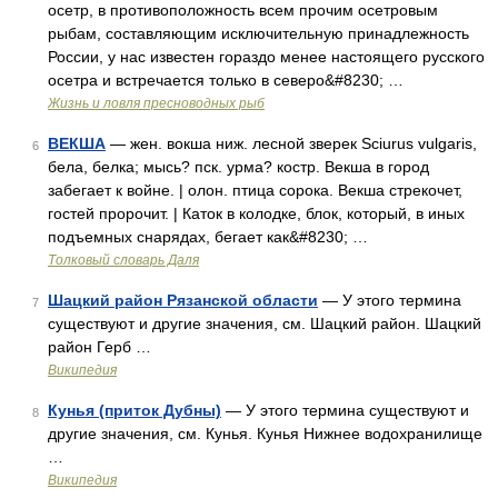
осетр, в противоположность всем прочим осетровым
рыбам, составляющим исключительную принадлежность
России, у нас известен гораздо менее настоящего русского
осетра и встречается только в северо&#8230; …
Жизнь и ловля пресноводных рыб
ВЕКША
— жен. вокша ниж. лесной зверек Sciurus vulgaris,
6
бела, белка; мысь? пск. урма? костр. Векша в город
забегает к войне. | олон. птица сорока. Векша стрекочет,
гостей пророчит. | Каток в колодке, блок, который, в иных
подъемных снарядах, бегает как&#8230; …
Толковый словарь Даля
Шацкий район Рязанской области
— У этого термина
7
существуют и другие значения, см. Шацкий район. Шацкий
район Герб …
Википедия
Кунья (приток Дубны)
— У этого термина существуют и
8
другие значения, см. Кунья. Кунья Нижнее водохранилище
…
Википедия