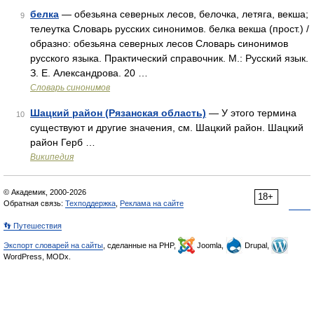
белка
— обезьяна северных лесов, белочка, летяга, векша;
9
телеутка Словарь русских синонимов. белка векша (прост.) /
образно: обезьяна северных лесов Словарь синонимов
русского языка. Практический справочник. М.: Русский язык.
З. Е. Александрова. 20 …
Словарь синонимов
Шацкий район (Рязанская область)
— У этого термина
10
существуют и другие значения, см. Шацкий район. Шацкий
район Герб …
Википедия
© Академик, 2000-2026
18+
Обратная связь:
Техподдержка
,
Реклама на сайте
👣 Путешествия
Экспорт словарей на сайты
, сделанные на PHP,
Joomla,
Drupal,
WordPress, MODx.