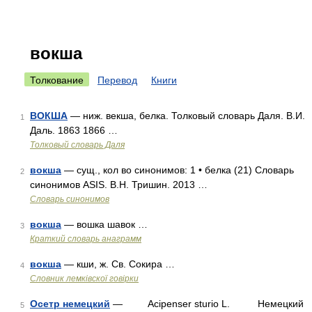
вокша
Толкование
Перевод
Книги
ВОКША
— ниж. векша, белка. Толковый словарь Даля. В.И.
1
Даль. 1863 1866 …
Толковый словарь Даля
вокша
— сущ., кол во синонимов: 1 • белка (21) Словарь
2
синонимов ASIS. В.Н. Тришин. 2013 …
Словарь синонимов
вокша
— вошка шавок …
3
Краткий словарь анаграмм
вокша
— кши, ж. Св. Сокира …
4
Словник лемківскої говірки
Осетр немецкий
— Acipenser sturio L. Немецкий
5