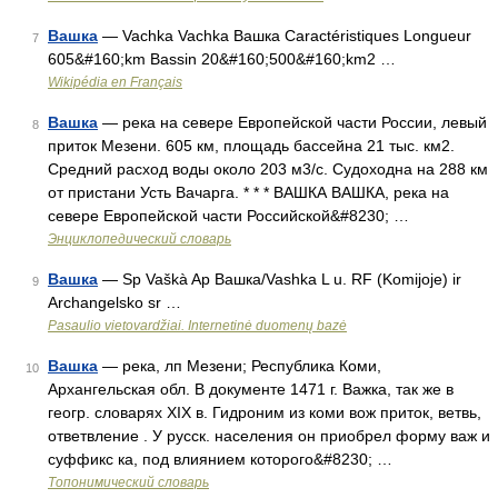
Вашка
— Vachka Vachka Вашка Caractéristiques Longueur
7
605&#160;km Bassin 20&#160;500&#160;km2 …
Wikipédia en Français
Вашка
— река на севере Европейской части России, левый
8
приток Мезени. 605 км, площадь бассейна 21 тыс. км2.
Средний расход воды около 203 м3/с. Судоходна на 288 км
от пристани Усть Вачарга. * * * ВАШКА ВАШКА, река на
севере Европейской части Российской&#8230; …
Энциклопедический словарь
Вашка
— Sp Vaškà Ap Вашка/Vashka L u. RF (Komijoje) ir
9
Archangelsko sr …
Pasaulio vietovardžiai. Internetinė duomenų bazė
Вашка
— река, лп Мезени; Республика Коми,
10
Архангельская обл. В документе 1471 г. Важка, так же в
геогр. словарях XIX в. Гидроним из коми вож приток, ветвь,
ответвление . У русск. населения он приобрел форму важ и
суффикс ка, под влиянием которого&#8230; …
Топонимический словарь