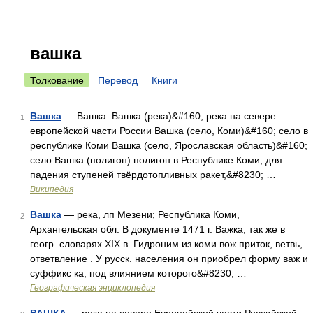
вашка
Толкование
Перевод
Книги
Вашка
— Вашка: Вашка (река)&#160; река на севере
1
европейской части России Вашка (село, Коми)&#160; село в
республике Коми Вашка (село, Ярославская область)&#160;
село Вашка (полигон) полигон в Республике Коми, для
падения ступеней твёрдотопливных ракет,&#8230; …
Википедия
Вашка
— река, лп Мезени; Республика Коми,
2
Архангельская обл. В документе 1471 г. Важка, так же в
геогр. словарях XIX в. Гидроним из коми вож приток, ветвь,
ответвление . У русск. населения он приобрел форму важ и
суффикс ка, под влиянием которого&#8230; …
Географическая энциклопедия