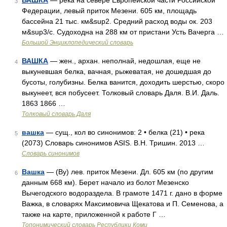
ВАШКА
— река на севере Европейской части Российской
3
Федерации, левый приток Мезени. 605 км, площадь
бассейна 21 тыс. км&sup2. Средний расход воды ок. 203
м&sup3/с. Судоходна на 288 км от пристани Усть Вачерга …
Большой Энциклопедический словарь
ВАШКА
— жен., архан. неполнай, недошлая, еще не
4
выкуневшая белка, вачная, рыжеватая, не дошедшая до
бусоты, голубизны. Белка ванится, доходить шерстью, скоро
выкунеет, вся побусеет. Толковый словарь Даля. В.И. Даль.
1863 1866 …
Толковый словарь Даля
вашка
— сущ., кол во синонимов: 2 • белка (21) • река
5
(2073) Словарь синонимов ASIS. В.Н. Тришин. 2013 …
Словарь синонимов
Вашка
— (By) лев. приток Мезени. Дл. 605 км (по другим
6
данным 668 км). Берет начало из болот Мезенско
Вычегодского водораздела. В грамоте 1471 г. дано в форме
Важка, в словарях Максимовича Щекатова и П. Семенова, а
также на карте, приложенной к работе Г …
Топонимический словарь Республики Коми