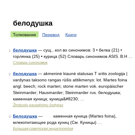
белодушка
Толкование
Перевод
Книги
белодушка
— сущ., кол во синонимов: 3 • белка (21) •
1
горлянка (25) • курица (52) Словарь синонимов ASIS. В.Н …
Словарь синонимов
белодушка
— akmeninė kiaunė statusas T sritis zoologija |
2
vardynas taksono rangas rūšis atitikmenys: lot. Martes foina
angl. beech; rock marten; stone marten vok. europäischer
Steinmarder; Hausmarder; Steinmarder rus. белодушка;
каменная куница; куница&#8230; …
Žinduolių pavadinimų žodynas
Белодушка
— каменная куница (Martes foina),
3
млекопитающее рода куниц (См. Куницы) …
Большая советская энциклопедия