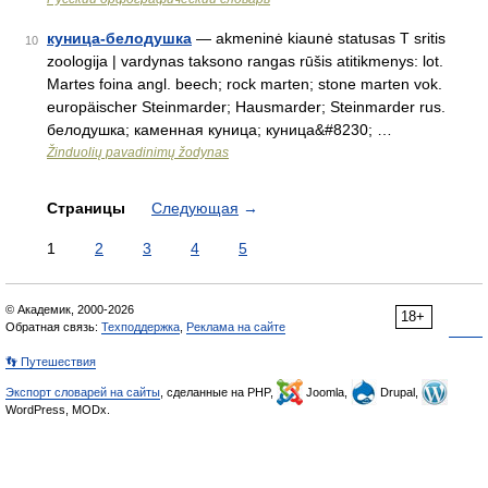
куница-белодушка
— akmeninė kiaunė statusas T sritis
10
zoologija | vardynas taksono rangas rūšis atitikmenys: lot.
Martes foina angl. beech; rock marten; stone marten vok.
europäischer Steinmarder; Hausmarder; Steinmarder rus.
белодушка; каменная куница; куница&#8230; …
Žinduolių pavadinimų žodynas
Страницы
Следующая
→
1
2
3
4
5
© Академик, 2000-2026
18+
Обратная связь:
Техподдержка
,
Реклама на сайте
👣 Путешествия
Экспорт словарей на сайты
, сделанные на PHP,
Joomla,
Drupal,
WordPress, MODx.