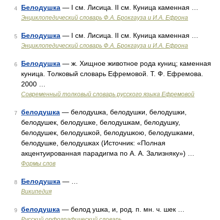
Белодушка
— I см. Лисица. II см. Куница каменная …
4
Энциклопедический словарь Ф.А. Брокгауза и И.А. Ефрона
Белодушка
— I см. Лисица. II см. Куница каменная …
5
Энциклопедический словарь Ф.А. Брокгауза и И.А. Ефрона
Белодушка
— ж. Хищное животное рода куниц; каменная
6
куница. Толковый словарь Ефремовой. Т. Ф. Ефремова.
2000 …
Современный толковый словарь русского языка Ефремовой
белодушка
— белодушка, белодушки, белодушки,
7
белодушек, белодушке, белодушкам, белодушку,
белодушек, белодушкой, белодушкою, белодушками,
белодушке, белодушках (Источник: «Полная
акцентуированная парадигма по А. А. Зализняку») …
Формы слов
Белодушка
— …
8
Википедия
белодушка
— белод ушка, и, род. п. мн. ч. шек …
9
Русский орфографический словарь