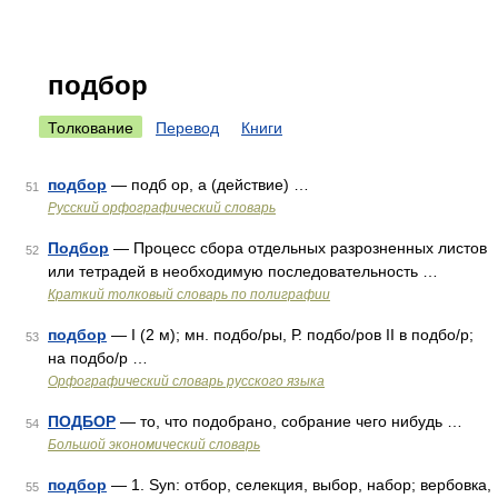
подбор
Толкование
Перевод
Книги
подбор
— подб ор, а (действие) …
51
Русский орфографический словарь
Подбор
— Процесс сбора отдельных разрозненных листов
52
или тетрадей в необходимую последовательность …
Краткий толковый словарь по полиграфии
подбор
— I (2 м); мн. подбо/ры, Р. подбо/ров II в подбо/р;
53
на подбо/р …
Орфографический словарь русского языка
ПОДБОР
— то, что подобрано, собрание чего нибудь …
54
Большой экономический словарь
подбор
— 1. Syn: отбор, селекция, выбор, набор; вербовка,
55