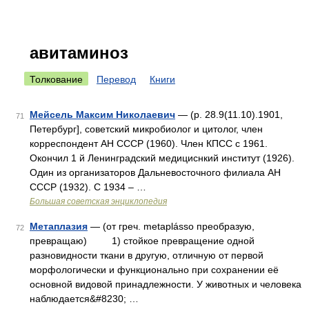
авитаминоз
Толкование
Перевод
Книги
Мейсель Максим Николаевич
— (p. 28.9(11.10).1901,
71
Петербург], советский микробиолог и цитолог, член
корреспондент АН СССР (1960). Член КПСС с 1961.
Окончил 1 й Ленинградский медициснкий институт (1926).
Один из организаторов Дальневосточного филиала АН
СССР (1932). С 1934 ‒ …
Большая советская энциклопедия
Метаплазия
— (от греч. metaplásso преобразую,
72
превращаю) 1) стойкое превращение одной
разновидности ткани в другую, отличную от первой
морфологически и функционально при сохранении её
основной видовой принадлежности. У животных и человека
наблюдается&#8230; …