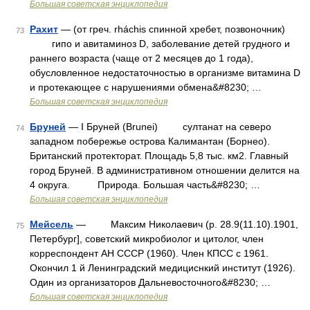
Большая советская энциклопедия
Рахит
— (от греч. rháchis спинной хребет, позвоночник)
73
гипо и авитаминоз D, заболевание детей грудного и
раннего возраста (чаще от 2 месяцев до 1 года),
обусловленное недостаточностью в организме витамина D
и протекающее с нарушениями обмена&#8230; …
Большая советская энциклопедия
Бруней
— I Бруней (Brunei) султанат на северо
74
западном побережье острова Калимантан (Борнео).
Британский протекторат. Площадь 5,8 тыс. км2. Главный
город Бруней. В административном отношении делится на
4 округа. Природа. Большая часть&#8230; …
Большая советская энциклопедия
Мейсель
— Максим Николаевич (p. 28.9(11.10).1901,
75
Петербург], советский микробиолог и цитолог, член
корреспондент АН СССР (1960). Член КПСС с 1961.
Окончил 1 й Ленинградский медициснкий институт (1926).
Один из организаторов Дальневосточного&#8230; …
Большая советская энциклопедия