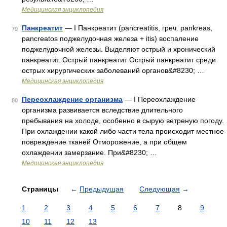
Медицинская энциклопедия
Панкреатит
— I Панкреатит (pancreatitis, греч. pankreas,
79
pancreatos поджелудочная железа + itis) воспаление
поджелудочной железы. Выделяют острый и хронический
панкреатит. Острый панкреатит Острый панкреатит среди
острых хирургических заболеваний органов&#8230; …
Медицинская энциклопедия
Переохлаждение организма
— I Переохлаждение
80
организма развивается вследствие длительного
пребывания на холоде, особенно в сырую ветреную погоду.
При охлаждении какой либо части тела происходит местное
повреждение тканей Отморожение, а при общем
охлаждении замерзание. При&#8230; …
Медицинская энциклопедия
Страницы
←
Предыдущая
Следующая
→
1
2
3
4
5
6
7
8
9
10
11
12
13