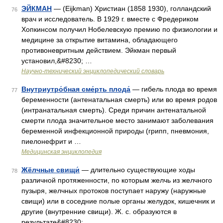
ЭЙКМАН
— (Eijkman) Христиан (1858 1930), голландский
76
врач и исследователь. В 1929 г. вместе с Фредериком
Хопкинсом получил Нобелевскую премию по физиологии и
медицине за открытие витамина, обладающего
противоневритным действием. Эйкман первый
установил,&#8230; …
Научно-технический энциклопедический словарь
Внутриутро́бная сме́рть плода́
— гибель плода во время
77
беременности (антенатальная смерть) или во время родов
(интранатальная смерть). Среди причин антенатальной
смерти плода значительное место занимают заболевания
беременной инфекционной природы (грипп, пневмония,
пиелонефрит и …
Медицинская энциклопедия
Жёлчные свищи́
— длительно существующие ходы
78
различной протяженности, по которым желчь из желчного
пузыря, желчных протоков поступает наружу (наружные
свищи) или в соседние полые органы желудок, кишечник и
другие (внутренние свищи). Ж. с. образуются в
результате&#8230; …