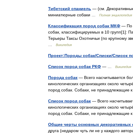
Тибетский спаниель
— (см. Декоративные
миниатюрные собаки …
Полная энциклопедия 
Классификация пород собак МКФ
— По 
собак, классифицируемых в 10 групп[1]: 
Терьеры Таксы Охотничьи (по крупному зв
…
Википедия
Проект:Породы собак/Списки/Список п
Список пород собак РКФ
— …
Википедия
Порода собак
— Всего насчитывается бол
кинологических организациях около четырё
пород собак. Собаки, не принадлежащие
Список пород собак
— Всего насчитывает
кинологических организациях около четырё
пород собак. Собаки, не принадлежащие
Общие черты основных декоративных 
друга (недаром чуть ли не у каждого авто