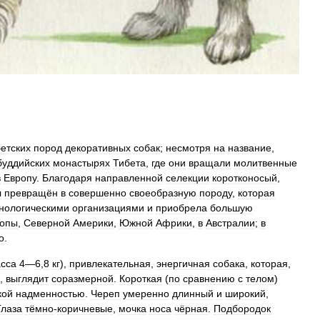
бетских
пород
декоративных
собак
;
несмотря
на
название
,
буддийских
монастырях
Тибета
,
где
они
вращали
молитвенные
в
Европу
.
Благодаря
направленной
селекции
коротконосый
,
л
превращён
в
совершенно
своеобразную
породу
,
которая
нологическими
организациями
и
приобрела
большую
опы
,
Северной
Америки
,
Южной
Африки
,
в
Австралии
;
в
о
.
сса
4
—
6
,
8
кг
),
привлекательная
,
энергичная
собака
,
которая
,
,
выглядит
соразмерной
.
Короткая
(
по
сравнению
с
телом
)
кой
надменностью
.
Череп
умеренно
длинный
и
широкий
,
Глаза
тёмно
-
коричневые
,
мочка
носа
чёрная
.
Подбородок