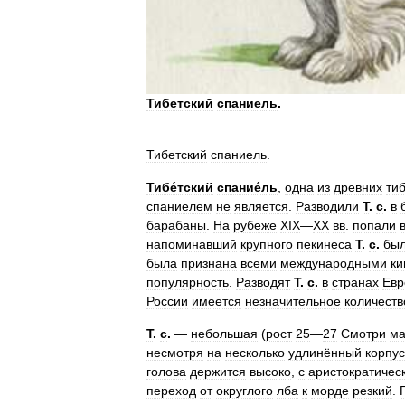
Тибетский
спаниель
.
Тибетский
спаниель
.
Тибе́тский
спание́ль
,
одна
из
древних
ти
спаниелем
не
является
.
Разводили
Т
.
с
.
в
барабаны
.
На
рубеже
XIX
—
XX
вв
.
попали
напоминавший
крупного
пекинеса
Т
.
с
.
бы
была
признана
всеми
международными
ки
популярность
.
Разводят
Т
.
с
.
в
странах
Евр
России
имеется
незначительное
количеств
Т
.
с
.
—
небольшая
(
рост
25
—
27
Смотри
ма
несмотря
на
несколько
удлинённый
корпус
голова
держится
высоко
,
с
аристократичес
переход
от
округлого
лба
к
морде
резкий
.