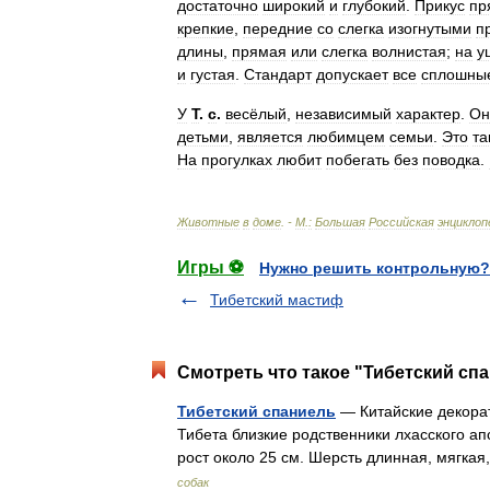
достаточно
широкий
и
глубокий
.
Прикус
пр
крепкие
,
передние
со
слегка
изогнутыми
п
длины
,
прямая
или
слегка
волнистая
;
на
у
и
густая
.
Стандарт
допускает
все
сплошны
У
Т
.
с
.
весёлый
,
независимый
характер
.
Он
детьми
,
является
любимцем
семьи
.
Это
та
На
прогулках
любит
побегать
без
поводка
.
Животные
в
доме
. -
М
.
:
Большая
Российская
энциклоп
Игры ⚽
Нужно решить контрольную?
Тибетский мастиф
Смотреть что такое "Тибетский спа
Тибетский спаниель
— Китайские декорат
Тибета близкие родственники лхасского ап
рост около 25 см. Шерсть длинная, мягка
собак