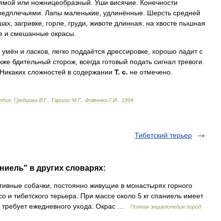
ямой
или
ножницеобразный
.
Уши
висячие
.
Конечности
редплечьями
.
Лапы
маленькие
,
удлинённые
.
Шерсть
средней
шах
,
загривке
,
горле
,
груди
,
животе
длинная
,
на
хвосте
пышная
е
и
смешанные
окрасы
.
умён
и
ласков
,
легко
поддаётся
дрессировке
,
хорошо
ладит
с
кже
бдительный
сторож
,
всегда
готовый
подать
сигнал
тревоги
.
Никаких
сложностей
в
содержании
Т
.
с
.
не
отмечено
.
едия
.
Гребцова
В
.
Г
.,
Таршис
М
.
Г
.,
Фоменко
Г
.
И
.
.
1994
.
Тибетский терьер
ниель" в других словарях:
ивные собачки, постоянно живущие в монастырях горного
со и тибетского терьера. При массе около 5 кг спаниель имеет
я, требует ежедневного ухода. Окрас …
Полная энциклопедия пород