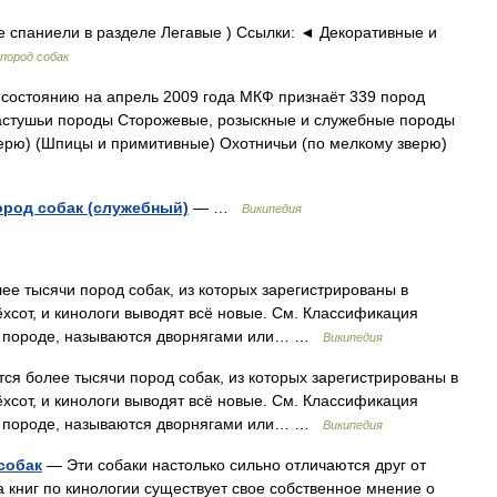
 спаниели в разделе Легавые ) Ссылки: ◄ Декоративные и
пород собак
состоянию на апрель 2009 года МКФ признаёт 339 пород
Пастушьи породы Сторожевые, розыскные и служебные породы
ерю) (Шпицы и примитивные) Охотничьи (по мелкому зверю)
ород собак (служебный)
— …
Википедия
ее тысячи пород собак, из которых зарегистрированы в
хсот, и кинологи выводят всё новые. См. Классификация
 к породе, называются дворнягами или… …
Википедия
ся более тысячи пород собак, из которых зарегистрированы в
хсот, и кинологи выводят всё новые. См. Классификация
 к породе, называются дворнягами или… …
Википедия
собак
— Эти собаки настолько сильно отличаются друг от
ра книг по кинологии существует свое собственное мнение о