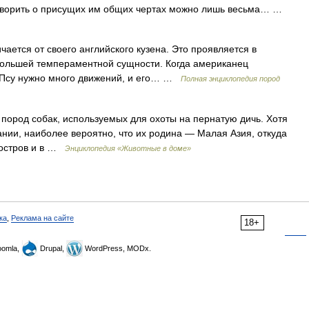
о говорить о присущих им общих чертах можно лишь весьма… …
ается от своего английского кузена. Это проявляется в
 большей темпераментной сущности. Когда американец
. Псу нужно много движений, и его… …
Полная энциклопедия пород
пород собак, используемых для охоты на пернатую дичь. Хотя
ании, наиболее вероятно, что их родина — Малая Азия, откуда
уостров и в …
Энциклопедия «Животные в доме»
ка
,
Реклама на сайте
18+
omla,
Drupal,
WordPress, MODx.