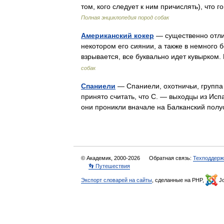
том, кого следует к ним причислять), чт
Полная энциклопедия пород собак
Американский кокер
— существенно отлич
некотором его сиянии, а также в немного
взрывается, все буквально идет кувырком
собак
Спаниели
— Спаниели, охотничьи, группа 
принято считать, что С. — выходцы из Исп
они проникли вначале на Балканский пол
© Академик, 2000-2026
Обратная связь:
Техподдерж
👣 Путешествия
Экспорт словарей на сайты
, сделанные на PHP,
Jo