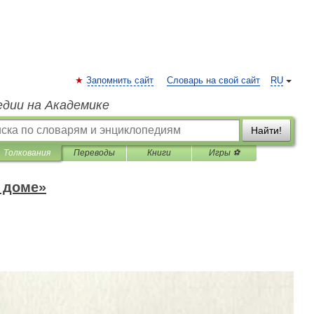
Запомнить сайт
Словарь на свой сайт
RU
едии на Академике
Найти!
Толкования
Переводы
Книги
Игры ⚽
 доме»