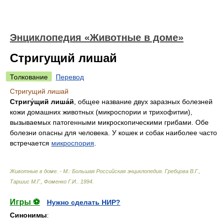
Энциклопедия «Животные в доме»
Стригущий лишай
Толкование
Перевод
Стригущий лишай
Стригу́щий лиша́й
, общее название двух заразных болезней
кожи домашних животных (микроспории и трихофитии),
вызываемых патогенными микроскопическими грибами. Обе
болезни опасны для человека. У кошек и собак наиболее часто
встречается
микроспория
.
Животные в доме. - М.: Большая Российская энциклопедия
.
Гребцова В.Г.,
Таршис М.Г., Фоменко Г.И.
.
1994
.
Игры ⚽
Нужно сделать НИР?
Синонимы
: