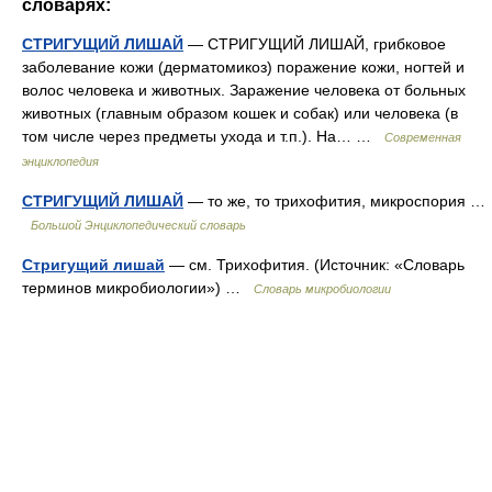
словарях:
СТРИГУЩИЙ ЛИШАЙ
— СТРИГУЩИЙ ЛИШАЙ, грибковое
заболевание кожи (дерматомикоз) поражение кожи, ногтей и
волос человека и животных. Заражение человека от больных
животных (главным образом кошек и собак) или человека (в
том числе через предметы ухода и т.п.). На… …
Современная
энциклопедия
СТРИГУЩИЙ ЛИШАЙ
— то же, то трихофития, микроспория …
Большой Энциклопедический словарь
Стригущий лишай
— см. Трихофития. (Источник: «Словарь
терминов микробиологии») …
Словарь микробиологии