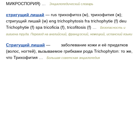
МИКРОСПОРИЯ) …
Энциклопедический словарь
стригущий лишай
— rus трихофитоз (м), трихофития (ж);
стригущий лишай (м) eng trichophytosis fra trichophytie (f) deu
Trichophytie (f) spa tricoficia (f), tricofitosis (f) …
Безопасность и
гигиена труда. Перевод на английский, французский, немецкий, испанский языки
Стригущий лишай
— заболевание кожи и её придатков
(волос, ногтей), вызываемое грибками рода Trichophyton: то же,
что Трихофития …
Большая советская энциклопедия