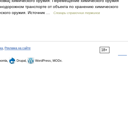
ровка] химического оружия: Перемещение химического оружия
нодорожном транспорте от объекта по хранению химического
еского оружия. Источник …
Словарь-справочник терминов
ка
,
Реклама на сайте
18+
omla,
Drupal,
WordPress, MODx.