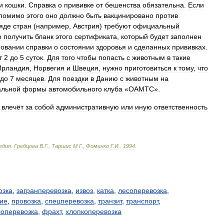
и
кошки
.
Справка
о
прививке
от
бешенства
обязательна
.
Если
помимо
этого
оно
должно
быть
вакцинировано
против
яде
стран
(
например
,
Австрия
)
требуют
официальный
о
получить
бланк
этого
сертификата
,
который
будет
заполнен
новании
справки
о
состоянии
здоровья
и
сделанных
прививках
.
т
2
до
5
суток
.
Для
того
чтобы
попасть
с
животным
в
такие
Ирландия
,
Норвегия
и
Швеция
,
нужно
приготовиться
к
тому
,
что
до
7
месяцев
.
Для
поездки
в
Данию
с
животным
на
альной
формы
автомобильного
клуба
«
ОАМТС
».
влечёт
за
собой
административную
или
иную
ответственность
едия
.
Гребцова
В
.
Г
.,
Таршис
М
.
Г
.,
Фоменко
Г
.
И
.
.
1994
.
озка
,
загранперевозка
,
извоз
,
катка
,
лесоперевозка
,
ие
,
провозка
,
спецперевозка
,
транзит
,
транспорт
,
боперевозка
,
фрахт
,
хлопкоперевозка