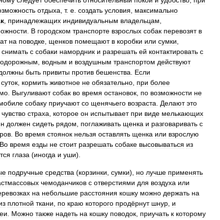
ному
следует
обеспечить
относительный
покой
и
удобство
,
при
озможность
отдыха
,
т
.
е
.
создать
условия
,
максимально
к
,
принадлежащих
индивидуальным
владельцам
,
рожности
.
В
городском
транспорте
взрослых
собак
перевозят
в
ат
на
поводке
,
щенков
помещают
в
коробки
или
сумки
,
снимать
с
собаки
намордник
и
разрешать
ей
контактировать
с
нодорожным
,
водным
и
воздушным
транспортом
действуют
должны
быть
привиты
против
бешенства
.
Если
суток
,
кормить
животное
не
обязательно
,
при
более
мо
.
Выгуливают
собак
во
время
остановок
,
по
возможности
не
мобиле
собаку
приучают
со
щенячьего
возраста
.
Делают
это
чувство
страха
,
которое
он
испытывает
при
виде
мелькающих
ин
должен
сидеть
рядом
,
поглаживать
щенка
и
разговаривать
с
ров
.
Во
время
стоянок
нельзя
оставлять
щенка
или
взрослую
Во
время
езды
не
стоит
разрешать
собаке
высовываться
из
тся
глаза
(
иногда
и
уши
).
ые
подручные
средства
(
корзинки
,
сумки
),
но
лучше
применять
астмассовых
чемоданчиков
с
отверстиями
для
воздуха
или
еревозках
на
небольшие
расстояния
кошку
можно
держать
на
из
плотной
ткани
,
по
краю
которого
продёрнут
шнур
,
и
еи
.
Можно
также
надеть
на
кошку
поводок
,
приучать
к
которому