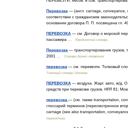
ПЕРЕВЕЗТИ, несов. и сов. транспортиро
Перевозка
— (англ. carriage, conveyance, 
соответствии с гражданским законодательс
основании договора П. П. посвящена гл.
ПЕРЕВОЗКА
— см. Договор о морской пере
пассажира …
Юридический словарь
Перевозка
— транспортирование грузов, т
2001 …
Словарь бизнес-терминов
перевозка
— см. перевезти. Толковый сл
Толковый словарь Ожегова
ПЕРЕВОЗКА
— воздуха. Жарг. авто, ж/д.
средств при перевозке грузов. НРЛ 81; М
перевозка
— (см. также transportation, c
глоссарий терминов (пересмотренное вт
carriage (see also transportation, conveyan
переводчика