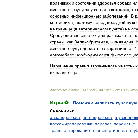
прививках
и
состоянии
здоровья
собаки
ил
животное
везут
для
участия
в
выставке
,
то
основных
инфекционных
заболеваний
.
В
р
сертификат
,
поэтому
перед
поездкой
нужн
на
границе
(
в
ветеринарном
пункте
)
на
ос
Срок
действия
справки
для
разных
стран
о
страны
,
как
Великобритания
,
Финляндия
,
животное
будут
держать
на
карантине
от
4
автомобиле
необходим
сертификат
специ
Нарушение
правил
ввоза
-
вывоза
животных
их
владельцев
.
Животные
в
доме
. -
М
.
:
Большая
Российская
энциклоп
Игры ⚽
Поможем написать курсовую
Синонимы
:
авиаперевозка
,
автоперевозка
,
грузоперев
пассажироперевозки
,
перевоз
,
перемещен
транспортирование
,
транспортировка
,
тру