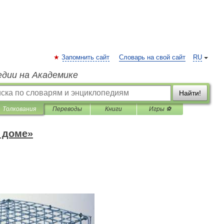
Запомнить сайт
Словарь на свой сайт
RU
едии на Академике
Найти!
Толкования
Переводы
Книги
Игры ⚽
 доме»