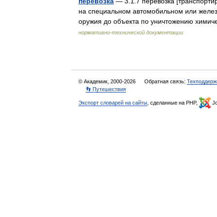
перевозка
— 3.1.7 перевозка [транспорти
на специальном автомобильном или желез
оружия до объекта по уничтожению химич
нормативно-технической документации
© Академик, 2000-2026
Обратная связь:
Техподдерж
👣 Путешествия
Экспорт словарей на сайты
, сделанные на PHP,
Jo