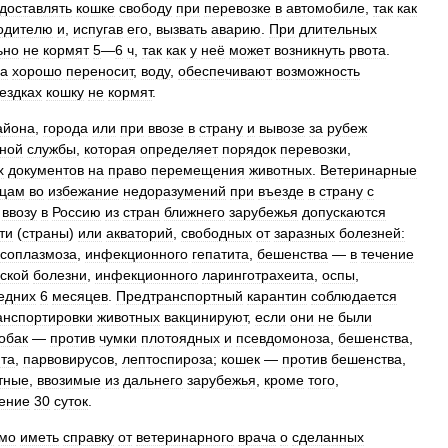
доставлять
кошке
свободу
при
перевозке
в
автомобиле
,
так
как
одителю
и
,
испугав
его
,
вызвать
аварию
.
При
длительных
ьно
не
кормят
5
—
6
ч
,
так
как
у
неё
может
возникнуть
рвота
.
а
хорошо
переносит
,
воду
,
обеспечивают
возможность
ездках
кошку
не
кормят
.
айона
,
города
или
при
ввозе
в
страну
и
вывозе
за
рубеж
ной
службы
,
которая
определяет
порядок
перевозки
,
х
документов
на
право
перемещения
животных
.
Ветеринарные
ьцам
во
избежание
недоразумений
при
въезде
в
страну
с
ввозу
в
Россию
из
стран
ближнего
зарубежья
допускаются
ти
(
страны
)
или
акваторий
,
свободных
от
заразных
болезней:
ксоплазмоза
,
инфекционного
гепатита
,
бешенства
—
в
течение
ской
болезни
,
инфекционного
ларинготрахеита
,
оспы
,
едних
6
месяцев
.
Предтранспортный
карантин
соблюдается
анспортировки
животных
вакцинируют
,
если
они
не
были
обак
—
против
чумки
плотоядных
и
псевдомоноза
,
бешенства
,
ита
,
парвовирусов
,
лептоспироза
;
кошек
—
против
бешенства
,
тные
,
ввозимые
из
дальнего
зарубежья
,
кроме
того
,
ение
30
суток
.
мо
иметь
справку
от
ветеринарного
врача
о
сделанных