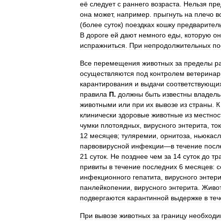
её
следует
с
раннего
возраста
.
Нельзя
пре
она
может
,
например
.
прыгнуть
на
плечо
в
(
более
суток
)
поездках
кошку
предварител
В
дороге
ей
дают
немного
еды
,
которую
он
испражниться
.
При
непродолжительных
по
Все
перемещения
животных
за
пределы
р
осуществляются
под
контролем
ветеринар
карантирования
и
выдачи
соответствующи
правила
П
.
должны
быть
известны
владел
животными
или
при
их
вывозе
из
страны
.
К
клинически
здоровые
животные
из
местнос
чумки
плотоядных
,
вирусного
энтерита
,
то
12
месяцев
;
туляремии
,
орнитоза
,
ньюкасл
парвовирусной
инфекции
—
в
течение
посл
21
суток
.
Не
позднее
чем
за
14
суток
до
тр
привиты
в
течение
последних
6
месяцев:
с
инфекционного
гепатита
,
вирусного
энтер
панлейкопении
,
вирусного
энтерита
.
Живо
подвергаются
карантинной
выдержке
в
теч
При
вывозе
животных
за
границу
необходи