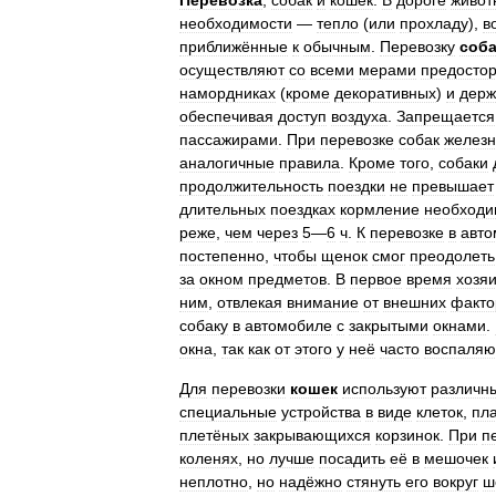
Перево́зка
,
собак
и
кошек
.
В
дороге
живот
необходимости
—
тепло
(
или
прохладу
),
в
приближённые
к
обычным
.
Перевозку
соба
осуществляют
со
всеми
мерами
предосто
намордниках
(
кроме
декоративных
)
и
держ
обеспечивая
доступ
воздуха
.
Запрещается
пассажирами
.
При
перевозке
собак
желез
аналогичные
правила
.
Кроме
того
,
собаки
продолжительность
поездки
не
превышает
длительных
поездках
кормление
необходи
реже
,
чем
через
5
—
6
ч
.
К
перевозке
в
авто
постепенно
,
чтобы
щенок
смог
преодолеть
за
окном
предметов
.
В
первое
время
хозя
ним
,
отвлекая
внимание
от
внешних
факто
собаку
в
автомобиле
с
закрытыми
окнами
.
окна
,
так
как
от
этого
у
неё
часто
воспаляю
Для
перевозки
кошек
используют
различн
специальные
устройства
в
виде
клеток
,
пл
плетёных
закрывающихся
корзинок
.
При
п
коленях
,
но
лучше
посадить
её
в
мешочек
неплотно
,
но
надёжно
стянуть
его
вокруг
ш