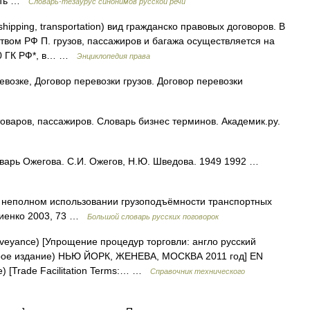
вать …
Словарь-тезаурус синонимов русской речи
shipping, transportation) вид гражданско правовых договоров. В
твом РФ П. грузов, пассажиров и багажа осуществляется на
 40 ГК РФ*, в… …
Энциклопедия права
возке, Договор перевозки грузов. Договор перевозки
оваров, пассажиров. Словарь бизнес терминов. Академик.ру.
оварь Ожегова. С.И. Ожегов, Н.Ю. Шведова. 1949 1992 …
 О неполном использовании грузоподъёмности транспортных
окиенко 2003, 73 …
Большой словарь русских поговорок
onveyance) [Упрощение процедур торговли: англо русский
орое издание) НЬЮ ЙОРК, ЖЕНЕВА, МОСКВА 2011 год] EN
ce) [Trade Facilitation Terms:… …
Справочник технического