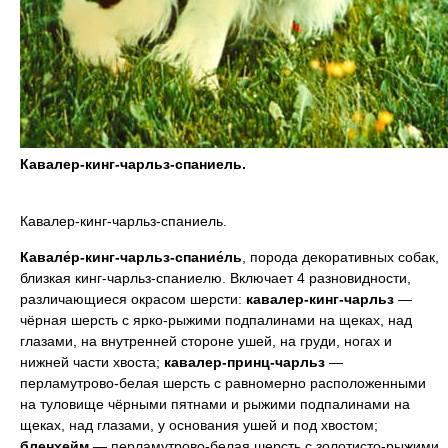
Кавалер-кинг-чарльз-спаниель.
Кавалер-кинг-чарльз-спаниель.
Кавале́р-кинг-чарльз-спание́ль
, порода декоративных собак,
близкая кинг-чарльз-спаниелю. Включает 4 разновидности,
различающиеся окрасом шерсти:
кавалер-кинг-чарльз
—
чёрная шерсть с ярко-рыжими подпалинами на щеках, над
глазами, на внутренней стороне ушей, на груди, ногах и
нижней части хвоста;
кавалер-принц-чарльз
—
перламутрово-белая шерсть с равномерно расположенными
на туловище чёрными пятнами и рыжими подпалинами на
щеках, над глазами, у основания ушей и под хвостом;
бленхейм
— перламутрово-белая шерсть с золотисто-рыжими