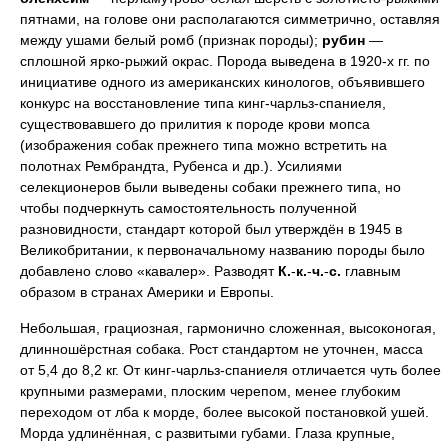
пятнами, на голове они располагаются симметрично, оставляя
между ушами белый ромб (признак породы);
рубин
—
сплошной ярко-рыжий окрас. Порода выведена в 1920-х гг. по
инициативе одного из американских кинологов, объявившего
конкурс на восстановление типа кинг-чарльз-спаниеля,
существовавшего до прилития к породе крови мопса
(изображения собак прежнего типа можно встретить на
полотнах Рембрандта, Рубенса и др.). Усилиями
селекционеров были выведены собаки прежнего типа, но
чтобы подчеркнуть самостоятельность полученной
разновидности, стандарт которой был утверждён в 1945 в
Великобритании, к первоначальному названию породы было
добавлено слово «кавалер». Разводят
К.
-
к.
-
ч.
-
с.
главным
образом в странах Америки и Европы.
Небольшая, грациозная, гармонично сложенная, высоконогая,
длинношёрстная собака. Рост стандартом не уточнен, масса
от 5,4 до 8,2 кг. От кинг-чарльз-спаниеля отличается чуть более
крупными размерами, плоским черепом, менее глубоким
переходом от лба к морде, более высокой постановкой ушей.
Морда удлинённая, с развитыми губами. Глаза крупные,