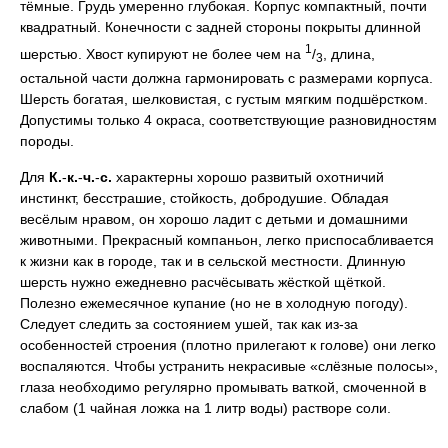
тёмные. Грудь умеренно глубокая. Корпус компактный, почти
квадратный. Конечности с задней стороны покрыты длинной
1
шерстью. Хвост купируют не более чем на
/
, длина,
3
остальной части должна гармонировать с размерами корпуса.
Шерсть богатая, шелковистая, с густым мягким подшёрстком.
Допустимы только 4 окраса, соответствующие разновидностям
породы.
Для
К.
-
к.
-
ч.
-
с.
характерны хорошо развитый охотничий
инстинкт, бесстрашие, стойкость, добродушие. Обладая
весёлым нравом, он хорошо ладит с детьми и домашними
животными. Прекрасный компаньон, легко приспосабливается
к жизни как в городе, так и в сельской местности. Длинную
шерсть нужно ежедневно расчёсывать жёсткой щёткой.
Полезно ежемесячное купание (но не в холодную погоду).
Следует следить за состоянием ушей, так как из-за
особенностей строения (плотно прилегают к голове) они легко
воспаляются. Чтобы устранить некрасивые «слёзные полосы»,
глаза необходимо регулярно промывать ваткой, смоченной в
слабом (1 чайная ложка на 1 литр воды) растворе соли.