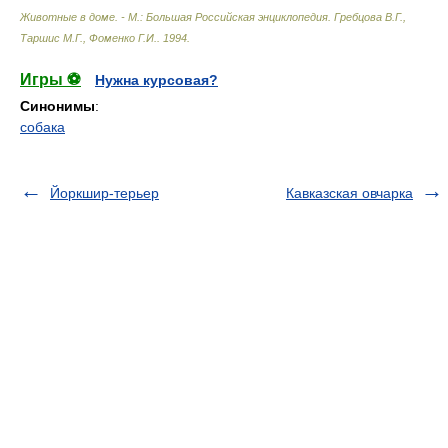
Животные в доме. - М.: Большая Российская энциклопедия
.
Гребцова В.Г.,
Таршис М.Г., Фоменко Г.И.
.
1994
.
Игры ⚽
Нужна курсовая?
Синонимы
:
собака
Йоркшир-терьер
Кавказская овчарка