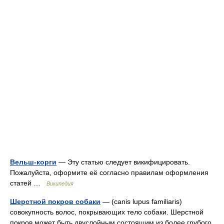
Вельш-корги
— Эту статью следует викифицировать.
Пожалуйста, оформите её согласно правилам оформления
статей …
Википедия
Шерстной покров собаки
— (canis lupus familiaris)
совокупность волос, покрывающих тело собаки. Шерстной
покров может быть двуслойным состоящим из более грубого