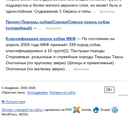
подшерстка и более мягкого верхнего слоя, но может быть и
однослойным. Содержание 1 Окрасы и типы …
Википедия
Проект:Породы собак/Списки/Список пород собак
(служебный)
— …
Википедия
Классификация пород собак МКФ
— По состоянию на
апрель 2009 года МКФ признаёт 339 пород собак,
классифицируемых в 10 групп[1]: Пастушьи породы
Сторожевые, розыскные и служебные породы Терьеры Таксы
Охотничьи (по крупному зверю) (Шпицы и примитивные)
Охотничьи (по мелкому зверю) …
Википедия
© Академик, 2000-2026
18+
Обратная связь:
Техподдержка
,
Реклама на сайте
👣 Путешествия
Экспорт словарей на сайты
, сделанные на PHP,
Joomla,
Drupal,
WordPress, MODx.