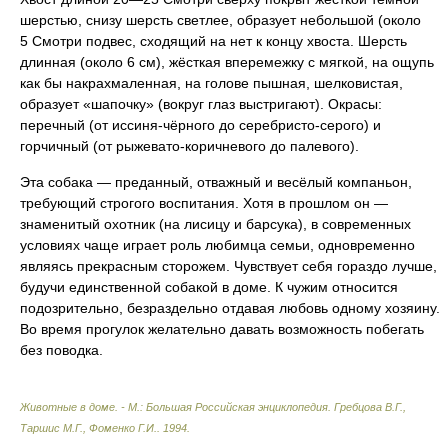
шерстью, снизу шерсть светлее, образует небольшой (около
5 Смотри подвес, сходящий на нет к концу хвоста. Шерсть
длинная (около 6 см), жёсткая вперемежку с мягкой, на ощупь
как бы накрахмаленная, на голове пышная, шелковистая,
образует «шапочку» (вокруг глаз выстригают). Окрасы:
перечный (от иссиня-чёрного до серебристо-серого) и
горчичный (от рыжевато-коричневого до палевого).
Эта собака — преданный, отважный и весёлый компаньон,
требующий строгого воспитания. Хотя в прошлом он —
знаменитый охотник (на лисицу и барсука), в современных
условиях чаще играет роль любимца семьи, одновременно
являясь прекрасным сторожем. Чувствует себя гораздо лучше,
будучи единственной собакой в доме. К чужим относится
подозрительно, безраздельно отдавая любовь одному хозяину.
Во время прогулок желательно давать возможность побегать
без поводка.
Животные в доме. - М.: Большая Российская энциклопедия
.
Гребцова В.Г.,
Таршис М.Г., Фоменко Г.И.
.
1994
.