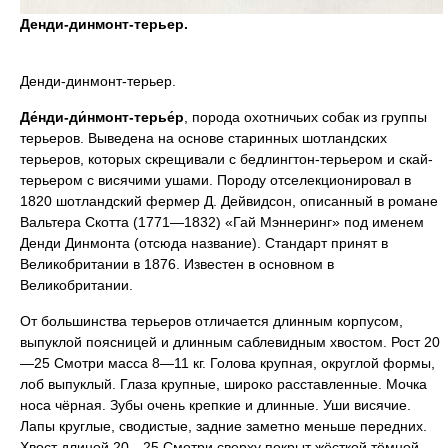
Денди-динмонт-терьер.
Денди-динмонт-терьер.
Де́нди-ди́нмонт-терье́р
, порода охотничьих собак из группы
терьеров. Выведена на основе старинных шотландских
терьеров, которых скрещивали с бедлингтон-терьером и скай-
терьером с висячими ушами. Породу отселекционировал в
1820 шотландский фермер Д. Дейвидсон, описанный в романе
Вальтера Скотта (1771—1832) «Гай Мэннеринг» под именем
Денди Динмонта (отсюда название). Стандарт принят в
Великобритании в 1876. Известен в основном в
Великобритании.
От большинства терьеров отличается длинным корпусом,
выпуклой поясницей и длинным саблевидным хвостом. Рост 20
—25 Смотри масса 8—11 кг. Голова крупная, округлой формы,
лоб выпуклый. Глаза крупные, широко расставленные. Мочка
носа чёрная. Зубы очень крепкие и длинные. Уши висячие.
Лапы круглые, сводистые, задние заметно меньше передних.
Хвост длиной 20—25 Смотри сверху покрыт жёсткой тёмной