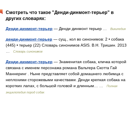
Смотреть что такое "Денди-динмонт-терьер" в
других словарях:
Денди-динмонт-терьер
— Денди динмонт терьер …
Википедия
денди-динмонт-терьер
— сущ., кол во синонимов: 2 • собака
(445) • терьер (22) Словарь синонимов ASIS. В.Н. Тришин. 2013
…
Словарь синонимов
Денди-динмонт-терьер
— Знаменитая собака, кличка которой
связана с именем персонажа романа Вальтера Скотта Гай
Маннеринг . Ныне представляет собой домашнего любимца с
неплохими сторожевыми качествами. Денди крепкая собака на
коротких лапах, с большой головой и длинным… …
Полная
энциклопедия пород собак