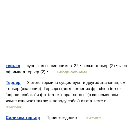
терьер
— сущ., кол во синонимов: 22 • вельш терьер (2) • глен
оф имаал терьер (2) • …
Словарь синонимов
Терьер
— У этого термина существуют и другие значения, см.
Терьер (значения). Терьеры (англ. terrier из фр. chien terrier
’норная собака’ и фр. terrier ‘нора, логово’ (в современном
языке означает так же и породу собак) от фр. terre и… …
Википедия
Силихем-терьер
— Происхождение …
Википедия